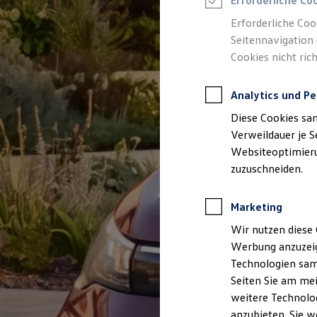
Erforderliche Co
Reifenpakete
Leasing
Erforderliche Coo
Leasing-Angebote
Seitennavigation 
Gebrauchtwagen Leasing
Cookies nicht rich
Junge Gebrauchtwagen-Leasing
Elektroauto Leasing
Kleinwagen-Leasing
Analytics und Pe
Leasing ohne Anzahlung
Finanzierung
Diese Cookies sa
Autokredit mit Schlussrate
Versicherungen und Garantien
Verweildauer je S
Kfz-Versicherung
Websiteoptimierun
Restschuldversicherungen
zuzuschneiden.
Garantien
Wartungsverträge
Geschäftskunden
Marketing
Professional Class bei Volkswagen
Großkunden
Wir nutzen diese 
Behörden
Werbung anzuzeig
Direktkunden
Sonderfahrzeuge
Technologien sam
Anpfiff zum Gewinn
Seiten Sie am mei
Elektromobilität
weitere Technolog
Elektroautos
ID. Tutorials
anzubieten. Sie w