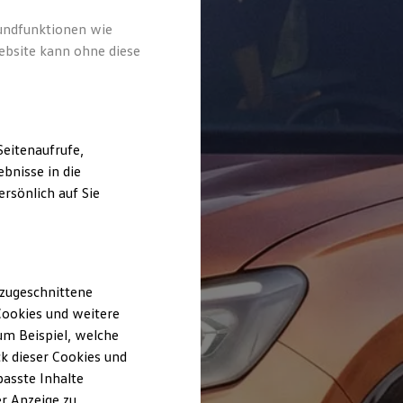
rundfunktionen wie
ebsite kann ohne diese
eitenaufrufe,
bnisse in die
rsönlich auf Sie
 zugeschnittene
ookies und weitere
m Beispiel, welche
k dieser Cookies und
passte Inhalte
r Anzeige zu