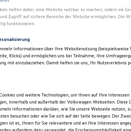
okies
kies helfen dabei, eine Website nutzbar zu machen, indem sie G
und Zugriff auf sichere Bereiche der Website ermöglichen. Die W
tig funktionieren.
rsonalisierung
mmeln Informationen über Ihre Websitenutzung (beispielsweise S
eite, Klicks) und ermöglichen uns bei Teilnahme, Ihre Umfrageerge
g mit einzubeziehen. Damit helfen sie uns, Ihr Nutzererlebnis pe
Cookies und weitere Technologien, um Ihnen auf Ihre Interessen
en, innerhalb und außerhalb der Volkswagen Webseiten. Diese C
meln Informationen darüber, wie Sie unsere Webseite nutzen, zu
sten besuchen oder wie Sie sich auf der Seite bewegen. Der Zwec
ien ist es, Ihnen für Sie relevantere und an Ihre Interessen ange
erden außerdem dazu verwendet, die Erscheinungshäufigkeit eine