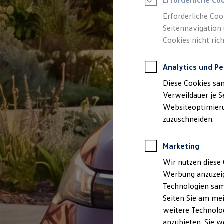
Erforderliche Co
Reifenpakete
Leasing
Erforderliche Coo
Leasing-Angebote
Seitennavigation 
Gebrauchtwagen Leasing
Cookies nicht rich
Junge Gebrauchtwagen-Leasing
Elektroauto Leasing
Kleinwagen-Leasing
Analytics und Pe
Leasing ohne Anzahlung
Finanzierung
Diese Cookies sa
Autokredit mit Schlussrate
Versicherungen und Garantien
Verweildauer je S
Kfz-Versicherung
Websiteoptimierun
Restschuldversicherungen
zuzuschneiden.
Garantien
Wartungsverträge
Geschäftskunden
Marketing
Professional Class bei Volkswagen
Großkunden
Wir nutzen diese 
Behörden
Werbung anzuzeig
Direktkunden
Sonderfahrzeuge
Technologien sam
Anpfiff zum Gewinn
Seiten Sie am mei
Elektromobilität
weitere Technolog
Elektroautos
ID. Tutorials
anzubieten. Sie w