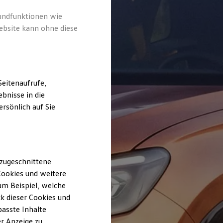
rundfunktionen wie
ebsite kann ohne diese
eitenaufrufe,
bnisse in die
rsönlich auf Sie
 zugeschnittene
ookies und weitere
m Beispiel, welche
k dieser Cookies und
passte Inhalte
r Anzeige zu