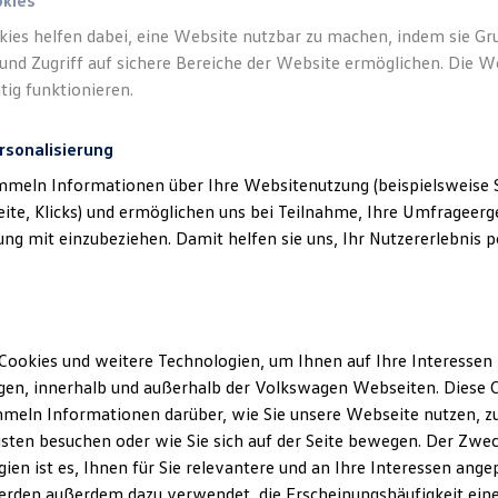
okies
kies helfen dabei, eine Website nutzbar zu machen, indem sie G
und Zugriff auf sichere Bereiche der Website ermöglichen. Die W
tig funktionieren.
rsonalisierung
mmeln Informationen über Ihre Websitenutzung (beispielsweise S
eite, Klicks) und ermöglichen uns bei Teilnahme, Ihre Umfrageerge
g mit einzubeziehen. Damit helfen sie uns, Ihr Nutzererlebnis pe
Cookies und weitere Technologien, um Ihnen auf Ihre Interessen
en, innerhalb und außerhalb der Volkswagen Webseiten. Diese C
meln Informationen darüber, wie Sie unsere Webseite nutzen, zu
sten besuchen oder wie Sie sich auf der Seite bewegen. Der Zwec
ien ist es, Ihnen für Sie relevantere und an Ihre Interessen ange
erden außerdem dazu verwendet, die Erscheinungshäufigkeit eine