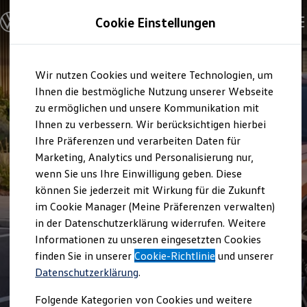
Modelle und Konfigurator
Cookie Einstellungen
Konfigurator
Modelle vergleichen
Konfiguration laden
Zum
Zum
Autosuche
Wir nutzen Cookies und weitere Technologien, um
Hauptinhalt
Footer
Elektroautos
springen
springen
Ihnen die bestmögliche Nutzung unserer Webseite
ENERGY Sondermodelle
Nutzfahrzeuge
zu ermöglichen und unsere Kommunikation mit
SUV und CUV
Ihnen zu verbessern. Wir berücksichtigen hierbei
Familienautos
Ihre Präferenzen und verarbeiten Daten für
Kombis
Kompaktwagen
Marketing, Analytics und Personalisierung nur,
Sportwagen
wenn Sie uns Ihre Einwilligung geben. Diese
Schnell verfügbare Fahrzeuge
Angebote und Produkte
können Sie jederzeit mit Wirkung für die Zukunft
Aktuelle Angebote
im Cookie Manager (Meine Präferenzen verwalten)
E-Auto-Förderung
in der Datenschutzerklärung widerrufen. Weitere
Volkswagen Marktplatz
Informationen zu unseren eingesetzten Cookies
Die ENERGY Sondermodelle
Junge Gebrauchtwagen und Gebrauchtwagen
finden Sie in unserer
Cookie-Richtlinie
und unserer
Volkswagen Zertifizierte Gebrauchtwagen
Datenschutzerklärung
.
Elektromobilität bei Gebrauchtwagen
Zubehör- und Serviceangebote
Folgende Kategorien von Cookies und weitere
Saisonangebote