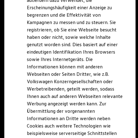
außerdem dazu verwendet, die
Hybridautos
Erscheinungshäufigkeit einer Anzeige zu
Marke und Erlebnis
begrenzen und die Effektivität von
Volkswagen R und R Experience
R-Modelle
Kampagnen zu messen und zu steuern. Sie
R Experience
registrieren, ob Sie eine Webseite besucht
Driving Experience
haben oder nicht, sowie welche Inhalte
Volkswagen entdecken
Werkbesichtigung
genutzt worden sind. Dies basiert auf einer
Factory visit
eindeutigen Identifikation Ihres Browsers
Lifestyle Shop
sowie Ihres Internetgeräts. Die
T-Roc Kollektion
Golf Kollektion
Informationen können mit anderen
ID. Kollektion
Webseiten oder Seiten Dritter, wie z.B.
Volkswagen Kollektion
Volkswagen Konzerngesellschaften oder
R-Kollektion
GTI Kollektion
Werbetreibenden, geteilt werden, sodass
Fußball Drop
Ihnen auch auf anderen Webseiten relevante
we drive football
Werbung angezeigt werden kann. Zur
#wedriveproud
Besitzer und Service
Übermittlung der vorgenannten
myVolkswagen
Informationen an Dritte werden neben
Software Updates
Cookies auch weitere Technologien wie
Service und Ersatzteile
Inspektion und HU/AU
beispielsweise serverseitige Schnittstellen
Reparaturen und Checks