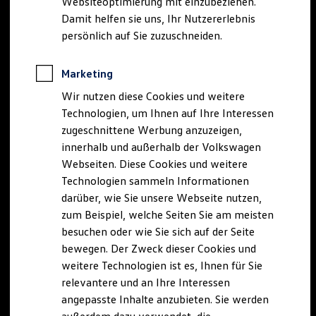
Websiteoptimierung mit einzubeziehen.
Elektrofahrzeugkonzepte
Damit helfen sie uns, Ihr Nutzererlebnis
ID. EVERY1
Reichweite
persönlich auf Sie zuzuschneiden.
Reichweite der ID. Modelle
Reichweite im Winter
Rekuperation
Marketing
Laden
Wir nutzen diese Cookies und weitere
Laden unterwegs
Laden Zuhause
Technologien, um Ihnen auf Ihre Interessen
Ladestationen finden
zugeschnittene Werbung anzuzeigen,
Ladezeitensimulator
innerhalb und außerhalb der Volkswagen
Batterie
Sicherheit
Webseiten. Diese Cookies und weitere
Garantie und Lebensdauer
Technologien sammeln Informationen
Nachhaltigkeit
darüber, wie Sie unsere Webseite nutzen,
Technologie
Kosten und Kauf
zum Beispiel, welche Seiten Sie am meisten
Verbrauchskosten
besuchen oder wie Sie sich auf der Seite
Kaufoptionen
bewegen. Der Zweck dieser Cookies und
E-Auto-Förderung
Software und Konnektivität
weitere Technologien ist es, Ihnen für Sie
Die ID. Software 6
relevantere und an Ihre Interessen
ID. Software Versionen und Updates
angepasste Inhalte anzubieten. Sie werden
Digitale Extras
Schnittstellen zu Ihrem ID.