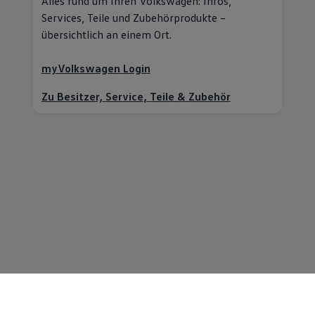
Alles rund um Ihren
Volkswagen
: Infos,
Services,
Teile
und Zubehörprodukte –
übersichtlich an einem Ort.
myVolkswagen
Login
Zu Besitzer,
Service
,
Teile
&
Zubehör