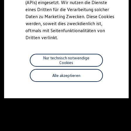
(APIs) eingesetzt. Wir nutzen die Dienste
Motorenöl und Flüssigkeiten
eines Dritten für die Verarbeitung solcher
Räder und Reifen
Pannen- und Unfallhilfe
Daten zu Marketing Zwecken. Diese Cookies
Economy Service
werden, soweit dies zweckdienlich ist,
Volkswagen Teile
oftmals mit Seitenfunktionalitäten von
Zubehör
Modellspezifisches Zubehör
Dritten verlinkt.
Schutz und Pflege
Transport
Entertainment und Elektronik
Individualisieren
Nur technisch notwendige
Wallbox und Ladekabel
Cookies
Digitale Extras
Dienste für Ihr Modell finden
Alle akzeptieren
Volkswagen Apps, Login und Shop
Handy und Fahrzeug verbinden
Updates für Software, Karten und Radio
Über Ihr Auto
Vorgängermodelle
Kundeninformationen
Volkswagen Kundenbetreuung
Warn- und Kontrollleuchten
Assistenzsysteme
Digitale Betriebsanleitung
Live Beratung