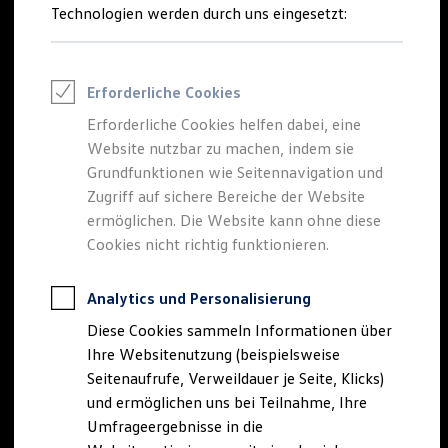
Reifenpakete
Technologien werden durch uns eingesetzt:
Leasing
Leasing-Angebote
Gebrauchtwagen Leasing
Der neue
Tiguan
Junge Gebrauchtwagen-Leasing
Erforderliche Cookies
Elektroauto Leasing
Kleinwagen-Leasing
Erforderliche Cookies helfen dabei, eine
EDITION 20
Leasing ohne Anzahlung
Website nutzbar zu machen, indem sie
Finanzierung
Autokredit mit Schlussrate
Grundfunktionen wie Seitennavigation und
Besonders sportlich. Exklusiv ausgestattet.
Versicherungen und Garantien
Zugriff auf sichere Bereiche der Website
Kfz-Versicherung
Tiguan EDITION 20 konfigurieren
ermöglichen. Die Website kann ohne diese
Restschuldversicherungen
Garantien
Cookies nicht richtig funktionieren.
Mehr zum Tiguan EDITION 20
Wartungsverträge
Geschäftskunden
Professional Class bei Volkswagen
Analytics und Personalisierung
Großkunden
Diese Cookies sammeln Informationen über
Behörden
Direktkunden
Ihre Websitenutzung (beispielsweise
Sonderfahrzeuge
Seitenaufrufe, Verweildauer je Seite, Klicks)
Anpfiff zum Gewinn
und ermöglichen uns bei Teilnahme, Ihre
Elektromobilität
Elektroautos
Umfrageergebnisse in die
ID. Tutorials