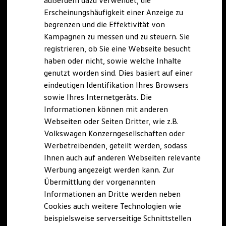
außerdem dazu verwendet, die
Hybridautos
Erscheinungshäufigkeit einer Anzeige zu
Marke und Erlebnis
begrenzen und die Effektivität von
Volkswagen R und R Experience
R-Modelle
Kampagnen zu messen und zu steuern. Sie
R Experience
registrieren, ob Sie eine Webseite besucht
Driving Experience
haben oder nicht, sowie welche Inhalte
Volkswagen entdecken
Werkbesichtigung
genutzt worden sind. Dies basiert auf einer
Factory visit
eindeutigen Identifikation Ihres Browsers
Lifestyle Shop
sowie Ihres Internetgeräts. Die
T-Roc Kollektion
Golf Kollektion
Informationen können mit anderen
ID. Kollektion
Webseiten oder Seiten Dritter, wie z.B.
Volkswagen Kollektion
Volkswagen Konzerngesellschaften oder
R-Kollektion
GTI Kollektion
Werbetreibenden, geteilt werden, sodass
Fußball Drop
Ihnen auch auf anderen Webseiten relevante
we drive football
Werbung angezeigt werden kann. Zur
#wedriveproud
Besitzer und Service
Übermittlung der vorgenannten
myVolkswagen
Informationen an Dritte werden neben
Software Updates
Cookies auch weitere Technologien wie
Service und Ersatzteile
Inspektion und HU/AU
beispielsweise serverseitige Schnittstellen
Reparaturen und Checks