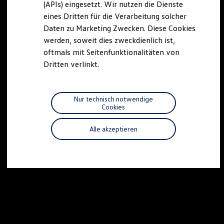
(APIs) eingesetzt. Wir nutzen die Dienste
Motorenöl und Flüssigkeiten
eines Dritten für die Verarbeitung solcher
Räder und Reifen
Pannen- und Unfallhilfe
Daten zu Marketing Zwecken. Diese Cookies
Economy Service
werden, soweit dies zweckdienlich ist,
Volkswagen Teile
oftmals mit Seitenfunktionalitäten von
Zubehör
Modellspezifisches Zubehör
Dritten verlinkt.
Schutz und Pflege
Transport
Entertainment und Elektronik
Individualisieren
Nur technisch notwendige
Wallbox und Ladekabel
Cookies
Digitale Extras
Dienste für Ihr Modell finden
Alle akzeptieren
Volkswagen Apps, Login und Shop
Handy und Fahrzeug verbinden
Updates für Software, Karten und Radio
Über Ihr Auto
Vorgängermodelle
Kundeninformationen
Volkswagen Kundenbetreuung
Warn- und Kontrollleuchten
Assistenzsysteme
Digitale Betriebsanleitung
Live Beratung