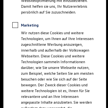
Websiteoptimierung mit einzubeziehen.
Elektrofahrzeugkonzepte
Damit helfen sie uns, Ihr Nutzererlebnis
ID. EVERY1
Reichweite
persönlich auf Sie zuzuschneiden.
Reichweite der ID. Modelle
Reichweite im Winter
Rekuperation
Marketing
Laden
Wir nutzen diese Cookies und weitere
Laden unterwegs
Laden Zuhause
Technologien, um Ihnen auf Ihre Interessen
Ladestationen finden
zugeschnittene Werbung anzuzeigen,
Ladezeitensimulator
innerhalb und außerhalb der Volkswagen
Batterie
Sicherheit
Webseiten. Diese Cookies und weitere
Garantie und Lebensdauer
Technologien sammeln Informationen
Nachhaltigkeit
darüber, wie Sie unsere Webseite nutzen,
Technologie
Kosten und Kauf
zum Beispiel, welche Seiten Sie am meisten
Verbrauchskosten
besuchen oder wie Sie sich auf der Seite
Kaufoptionen
bewegen. Der Zweck dieser Cookies und
E-Auto-Förderung
Software und Konnektivität
weitere Technologien ist es, Ihnen für Sie
Die ID. Software 6
relevantere und an Ihre Interessen
ID. Software Versionen und Updates
angepasste Inhalte anzubieten. Sie werden
Digitale Extras
Schnittstellen zu Ihrem ID.