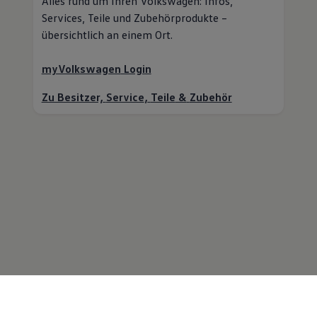
Alles rund um Ihren
Volkswagen
: Infos,
Services,
Teile
und Zubehörprodukte –
übersichtlich an einem Ort.
myVolkswagen
Login
Zu Besitzer,
Service
,
Teile
&
Zubehör