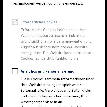
Reifenpakete
Technologien werden durch uns eingesetzt:
Leasing
Leasing-Angebote
Gebrauchtwagen Leasing
Der neue
Tiguan
Junge Gebrauchtwagen-Leasing
Erforderliche Cookies
Elektroauto Leasing
Kleinwagen-Leasing
Erforderliche Cookies helfen dabei, eine
EDITION 20
Leasing ohne Anzahlung
Website nutzbar zu machen, indem sie
Finanzierung
Autokredit mit Schlussrate
Grundfunktionen wie Seitennavigation und
Besonders sportlich. Exklusiv ausgestattet.
Versicherungen und Garantien
Zugriff auf sichere Bereiche der Website
Kfz-Versicherung
Tiguan EDITION 20 konfigurieren
ermöglichen. Die Website kann ohne diese
Restschuldversicherungen
Garantien
Cookies nicht richtig funktionieren.
Mehr zum Tiguan EDITION 20
Wartungsverträge
Geschäftskunden
Professional Class bei Volkswagen
Analytics und Personalisierung
Großkunden
Diese Cookies sammeln Informationen über
Behörden
Direktkunden
Ihre Websitenutzung (beispielsweise
Sonderfahrzeuge
Seitenaufrufe, Verweildauer je Seite, Klicks)
Anpfiff zum Gewinn
und ermöglichen uns bei Teilnahme, Ihre
Elektromobilität
Elektroautos
Umfrageergebnisse in die
ID. Tutorials