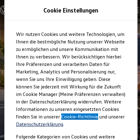
Modelle und Konfigurator
Cookie Einstellungen
Konfigurator
Modelle vergleichen
Konfiguration laden
Zum
Zum
Autosuche
Wir nutzen Cookies und weitere Technologien, um
Hauptinhalt
Footer
Elektroautos
springen
springen
Ihnen die bestmögliche Nutzung unserer Webseite
ENERGY Sondermodelle
Nutzfahrzeuge
zu ermöglichen und unsere Kommunikation mit
SUV und CUV
Ihnen zu verbessern. Wir berücksichtigen hierbei
Familienautos
Ihre Präferenzen und verarbeiten Daten für
Kombis
Kompaktwagen
Marketing, Analytics und Personalisierung nur,
Sportwagen
wenn Sie uns Ihre Einwilligung geben. Diese
Schnell verfügbare Fahrzeuge
Angebote und Produkte
können Sie jederzeit mit Wirkung für die Zukunft
Aktuelle Angebote
im Cookie Manager (Meine Präferenzen verwalten)
E-Auto-Förderung
in der Datenschutzerklärung widerrufen. Weitere
Volkswagen Marktplatz
Informationen zu unseren eingesetzten Cookies
Die ENERGY Sondermodelle
Junge Gebrauchtwagen und Gebrauchtwagen
finden Sie in unserer
Cookie-Richtlinie
und unserer
Volkswagen Zertifizierte Gebrauchtwagen
Datenschutzerklärung
.
Elektromobilität bei Gebrauchtwagen
Zubehör- und Serviceangebote
Folgende Kategorien von Cookies und weitere
Saisonangebote