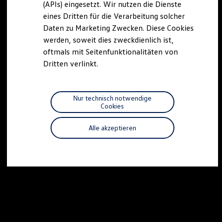
(APIs) eingesetzt. Wir nutzen die Dienste
Motorenöl und Flüssigkeiten
eines Dritten für die Verarbeitung solcher
Räder und Reifen
Pannen- und Unfallhilfe
Daten zu Marketing Zwecken. Diese Cookies
Economy Service
werden, soweit dies zweckdienlich ist,
Volkswagen Teile
oftmals mit Seitenfunktionalitäten von
Zubehör
Modellspezifisches Zubehör
Dritten verlinkt.
Schutz und Pflege
Transport
Entertainment und Elektronik
Individualisieren
Nur technisch notwendige
Wallbox und Ladekabel
Cookies
Digitale Extras
Dienste für Ihr Modell finden
Alle akzeptieren
Volkswagen Apps, Login und Shop
Handy und Fahrzeug verbinden
Updates für Software, Karten und Radio
Über Ihr Auto
Vorgängermodelle
Kundeninformationen
Volkswagen Kundenbetreuung
Warn- und Kontrollleuchten
Assistenzsysteme
Digitale Betriebsanleitung
Live Beratung