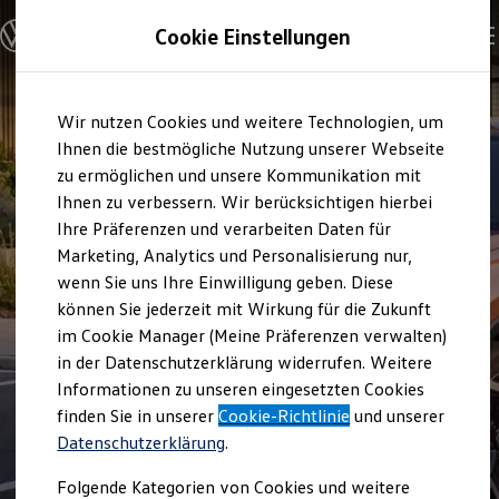
Modelle und Konfigurator
Cookie Einstellungen
Konfigurator
Modelle vergleichen
Konfiguration laden
Zum
Zum
Autosuche
Wir nutzen Cookies und weitere Technologien, um
Hauptinhalt
Footer
Elektroautos
springen
springen
Ihnen die bestmögliche Nutzung unserer Webseite
ENERGY Sondermodelle
Nutzfahrzeuge
zu ermöglichen und unsere Kommunikation mit
SUV und CUV
Ihnen zu verbessern. Wir berücksichtigen hierbei
Familienautos
Ihre Präferenzen und verarbeiten Daten für
Kombis
Kompaktwagen
Marketing, Analytics und Personalisierung nur,
Sportwagen
wenn Sie uns Ihre Einwilligung geben. Diese
Schnell verfügbare Fahrzeuge
Angebote und Produkte
können Sie jederzeit mit Wirkung für die Zukunft
Aktuelle Angebote
im Cookie Manager (Meine Präferenzen verwalten)
E-Auto-Förderung
in der Datenschutzerklärung widerrufen. Weitere
Volkswagen Marktplatz
Informationen zu unseren eingesetzten Cookies
Die ENERGY Sondermodelle
Junge Gebrauchtwagen und Gebrauchtwagen
finden Sie in unserer
Cookie-Richtlinie
und unserer
Volkswagen Zertifizierte Gebrauchtwagen
Datenschutzerklärung
.
Elektromobilität bei Gebrauchtwagen
Zubehör- und Serviceangebote
Folgende Kategorien von Cookies und weitere
Saisonangebote