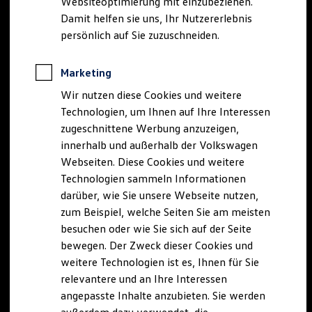
Websiteoptimierung mit einzubeziehen.
Elektrofahrzeugkonzepte
Damit helfen sie uns, Ihr Nutzererlebnis
ID. EVERY1
Reichweite
persönlich auf Sie zuzuschneiden.
Reichweite der ID. Modelle
Reichweite im Winter
Rekuperation
Marketing
Laden
Wir nutzen diese Cookies und weitere
Laden unterwegs
Laden Zuhause
Technologien, um Ihnen auf Ihre Interessen
Ladestationen finden
zugeschnittene Werbung anzuzeigen,
Ladezeitensimulator
innerhalb und außerhalb der Volkswagen
Batterie
Sicherheit
Webseiten. Diese Cookies und weitere
Garantie und Lebensdauer
Technologien sammeln Informationen
Nachhaltigkeit
darüber, wie Sie unsere Webseite nutzen,
Technologie
Kosten und Kauf
zum Beispiel, welche Seiten Sie am meisten
Verbrauchskosten
besuchen oder wie Sie sich auf der Seite
Kaufoptionen
bewegen. Der Zweck dieser Cookies und
E-Auto-Förderung
Software und Konnektivität
weitere Technologien ist es, Ihnen für Sie
Die ID. Software 6
relevantere und an Ihre Interessen
ID. Software Versionen und Updates
angepasste Inhalte anzubieten. Sie werden
Digitale Extras
Schnittstellen zu Ihrem ID.