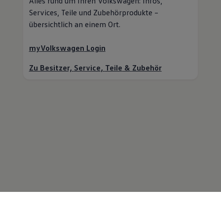
Alles rund um Ihren
Volkswagen
: Infos,
Services,
Teile
und Zubehörprodukte –
übersichtlich an einem Ort.
myVolkswagen
Login
Zu Besitzer,
Service
,
Teile
&
Zubehör