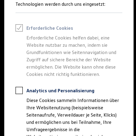
Reifenpakete
Technologien werden durch uns eingesetzt:
Leasing
Leasing-Angebote
Gebrauchtwagen Leasing
Der neue
Tiguan
Junge Gebrauchtwagen-Leasing
Erforderliche Cookies
Elektroauto Leasing
Kleinwagen-Leasing
Erforderliche Cookies helfen dabei, eine
EDITION 20
Leasing ohne Anzahlung
Website nutzbar zu machen, indem sie
Finanzierung
Autokredit mit Schlussrate
Grundfunktionen wie Seitennavigation und
Besonders sportlich. Exklusiv ausgestattet.
Versicherungen und Garantien
Zugriff auf sichere Bereiche der Website
Kfz-Versicherung
Tiguan EDITION 20 konfigurieren
ermöglichen. Die Website kann ohne diese
Restschuldversicherungen
Garantien
Cookies nicht richtig funktionieren.
Mehr zum Tiguan EDITION 20
Wartungsverträge
Geschäftskunden
Professional Class bei Volkswagen
Analytics und Personalisierung
Großkunden
Diese Cookies sammeln Informationen über
Behörden
Direktkunden
Ihre Websitenutzung (beispielsweise
Sonderfahrzeuge
Seitenaufrufe, Verweildauer je Seite, Klicks)
Anpfiff zum Gewinn
und ermöglichen uns bei Teilnahme, Ihre
Elektromobilität
Elektroautos
Umfrageergebnisse in die
ID. Tutorials