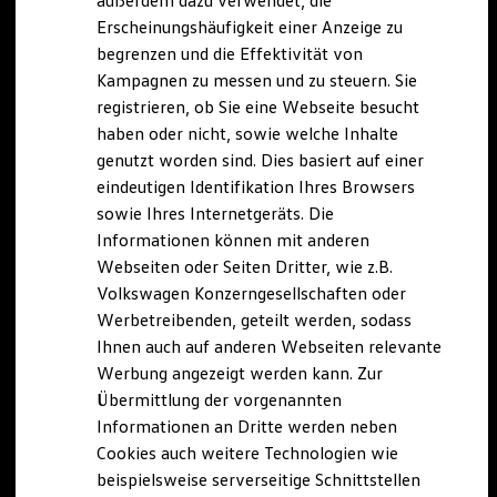
außerdem dazu verwendet, die
Hybridautos
Erscheinungshäufigkeit einer Anzeige zu
Marke und Erlebnis
begrenzen und die Effektivität von
Volkswagen R und R Experience
R-Modelle
Kampagnen zu messen und zu steuern. Sie
R Experience
registrieren, ob Sie eine Webseite besucht
Driving Experience
haben oder nicht, sowie welche Inhalte
Volkswagen entdecken
Werkbesichtigung
genutzt worden sind. Dies basiert auf einer
Factory visit
eindeutigen Identifikation Ihres Browsers
Lifestyle Shop
sowie Ihres Internetgeräts. Die
T-Roc Kollektion
Golf Kollektion
Informationen können mit anderen
ID. Kollektion
Webseiten oder Seiten Dritter, wie z.B.
Volkswagen Kollektion
Volkswagen Konzerngesellschaften oder
R-Kollektion
GTI Kollektion
Werbetreibenden, geteilt werden, sodass
Fußball Drop
Ihnen auch auf anderen Webseiten relevante
we drive football
Werbung angezeigt werden kann. Zur
#wedriveproud
Besitzer und Service
Übermittlung der vorgenannten
myVolkswagen
Informationen an Dritte werden neben
Software Updates
Cookies auch weitere Technologien wie
Service und Ersatzteile
Inspektion und HU/AU
beispielsweise serverseitige Schnittstellen
Reparaturen und Checks