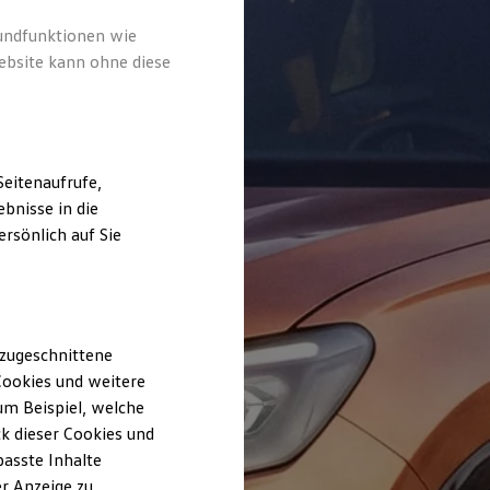
rundfunktionen wie
ebsite kann ohne diese
eitenaufrufe,
bnisse in die
rsönlich auf Sie
 zugeschnittene
ookies und weitere
m Beispiel, welche
k dieser Cookies und
passte Inhalte
r Anzeige zu