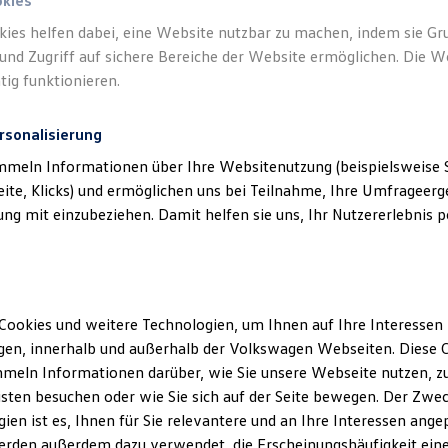
okies
kies helfen dabei, eine Website nutzbar zu machen, indem sie G
und Zugriff auf sichere Bereiche der Website ermöglichen. Die W
tig funktionieren.
rsonalisierung
mmeln Informationen über Ihre Websitenutzung (beispielsweise S
eite, Klicks) und ermöglichen uns bei Teilnahme, Ihre Umfrageerge
g mit einzubeziehen. Damit helfen sie uns, Ihr Nutzererlebnis pe
Cookies und weitere Technologien, um Ihnen auf Ihre Interessen
en, innerhalb und außerhalb der Volkswagen Webseiten. Diese C
meln Informationen darüber, wie Sie unsere Webseite nutzen, zu
sten besuchen oder wie Sie sich auf der Seite bewegen. Der Zwec
ien ist es, Ihnen für Sie relevantere und an Ihre Interessen ange
erden außerdem dazu verwendet, die Erscheinungshäufigkeit eine