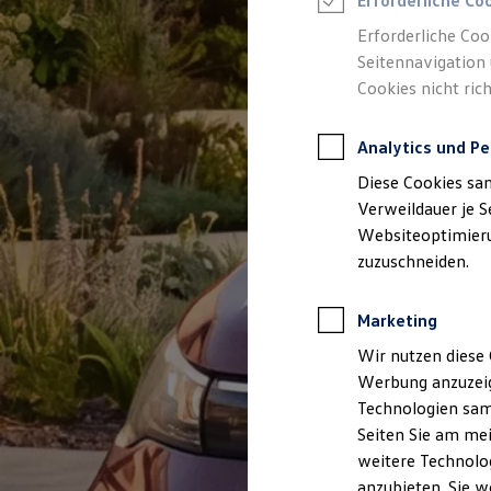
Erforderliche Co
Reifenpakete
Leasing
Erforderliche Coo
Leasing-Angebote
Seitennavigation 
Gebrauchtwagen Leasing
Cookies nicht rich
Junge Gebrauchtwagen-Leasing
Elektroauto Leasing
Kleinwagen-Leasing
Analytics und Pe
Leasing ohne Anzahlung
Finanzierung
Diese Cookies sa
Autokredit mit Schlussrate
Versicherungen und Garantien
Verweildauer je S
Kfz-Versicherung
Websiteoptimierun
Restschuldversicherungen
zuzuschneiden.
Garantien
Wartungsverträge
Geschäftskunden
Marketing
Professional Class bei Volkswagen
Großkunden
Wir nutzen diese 
Behörden
Werbung anzuzeig
Direktkunden
Sonderfahrzeuge
Technologien sam
Anpfiff zum Gewinn
Seiten Sie am mei
Elektromobilität
weitere Technolog
Elektroautos
ID. Tutorials
anzubieten. Sie w