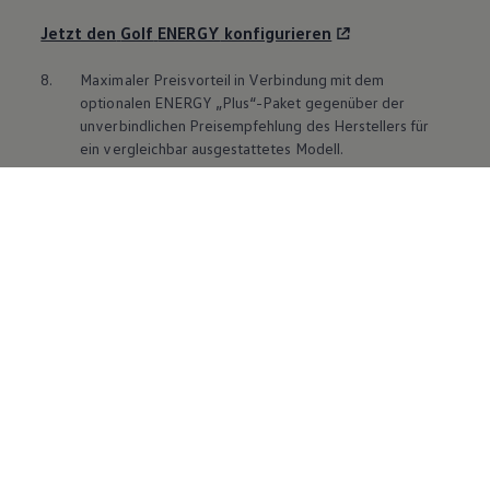
Jetzt den
Golf
ENERGY
konfigurieren
8.
Maximaler Preisvorteil in Verbindung mit dem
optionalen
ENERGY
„Plus“-Paket gegenüber der
unverbindlichen Preisempfehlung des Herstellers für
ein vergleichbar ausgestattetes Modell.
Familienwagen