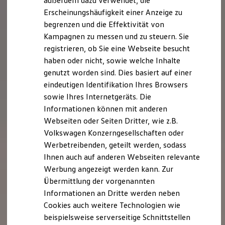
außerdem dazu verwendet, die
Hybridautos
Erscheinungshäufigkeit einer Anzeige zu
Marke und Erlebnis
begrenzen und die Effektivität von
Volkswagen R und R Experience
R-Modelle
Kampagnen zu messen und zu steuern. Sie
R Experience
registrieren, ob Sie eine Webseite besucht
Driving Experience
haben oder nicht, sowie welche Inhalte
Volkswagen entdecken
Werkbesichtigung
genutzt worden sind. Dies basiert auf einer
Factory visit
eindeutigen Identifikation Ihres Browsers
Lifestyle Shop
sowie Ihres Internetgeräts. Die
T-Roc Kollektion
Golf Kollektion
Informationen können mit anderen
ID. Kollektion
Webseiten oder Seiten Dritter, wie z.B.
Volkswagen Kollektion
Volkswagen Konzerngesellschaften oder
R-Kollektion
GTI Kollektion
Werbetreibenden, geteilt werden, sodass
Fußball Drop
Ihnen auch auf anderen Webseiten relevante
we drive football
Werbung angezeigt werden kann. Zur
#wedriveproud
Besitzer und Service
Übermittlung der vorgenannten
myVolkswagen
Informationen an Dritte werden neben
Software Updates
Cookies auch weitere Technologien wie
Service und Ersatzteile
Inspektion und HU/AU
beispielsweise serverseitige Schnittstellen
Reparaturen und Checks