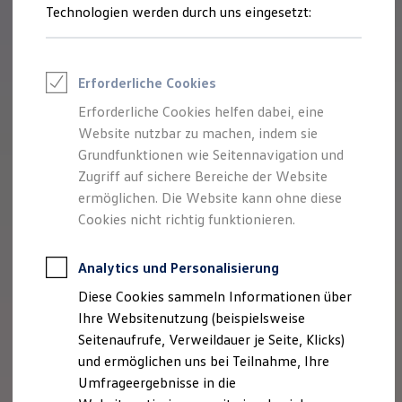
Reifenpakete
Technologien werden durch uns eingesetzt:
Leasing
Leasing-Angebote
Gebrauchtwagen Leasing
Junge Gebrauchtwagen-Leasing
Erforderliche Cookies
Elektroauto Leasing
Kleinwagen-Leasing
Erforderliche Cookies helfen dabei, eine
Leasing ohne Anzahlung
Website nutzbar zu machen, indem sie
Finanzierung
Autokredit mit Schlussrate
Grundfunktionen wie Seitennavigation und
Versicherungen und Garantien
Zugriff auf sichere Bereiche der Website
Kfz-Versicherung
ermöglichen. Die Website kann ohne diese
Restschuldversicherungen
Garantien
Cookies nicht richtig funktionieren.
Wartungsverträge
Geschäftskunden
Professional Class bei Volkswagen
Analytics und Personalisierung
Großkunden
Diese Cookies sammeln Informationen über
Behörden
Direktkunden
Ihre Websitenutzung (beispielsweise
Sonderfahrzeuge
Seitenaufrufe, Verweildauer je Seite, Klicks)
Anpfiff zum Gewinn
und ermöglichen uns bei Teilnahme, Ihre
Elektromobilität
Elektroautos
Umfrageergebnisse in die
ID. Tutorials