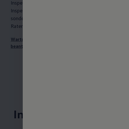
Inspektion ansteht. So müssen Sie die
Inspektionskosten nicht auf einmal zahlen,
sondern begleichen sie in bequemen monatlichen
Raten – und schonen so Ihre Liquidität.
Wartung & Inspektion online berechnen und
beantragen
Ab 35,94 €
monatlich –
Wartung &
Inspektion für Ihren
Volkswagen
4