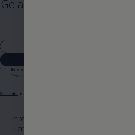
Gelassen in die Werkstatt -
mit Wartung &
Inspektion
1
Vertrag widerrufen
Jetzt online berechnen und beantragen
1.
Ihr Vertrags- und Ansprechpartner ist die
Volkswagen
Leasing
GmbH (
Impressum & Rechtliches
)
Startseite
Wartungsverträge
Wartung & Inspektion
Ihre Inspektionskosten im Griff
– mit kleinen monatlichen