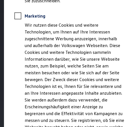
Sie zuzuschneiden.
Elektrofahrzeugkonzepte
ID. EVERY1
Reichweite
Marketing
Reichweite der ID. Modelle
Reichweite im Winter
Wir nutzen diese Cookies und weitere
Rekuperation
Technologien, um Ihnen auf Ihre Interessen
Laden
zugeschnittene Werbung anzuzeigen, innerhalb
Laden unterwegs
Laden Zuhause
und außerhalb der Volkswagen Webseiten. Diese
Ladestationen finden
Cookies und weitere Technologien sammeln
Ladezeitensimulator
Informationen darüber, wie Sie unsere Webseite
Batterie
Sicherheit
nutzen, zum Beispiel, welche Seiten Sie am
Garantie und Lebensdauer
meisten besuchen oder wie Sie sich auf der Seite
Nachhaltigkeit
bewegen. Der Zweck dieser Cookies und weitere
Technologie
Kosten und Kauf
Technologien ist es, Ihnen für Sie relevantere und
Verbrauchskosten
an Ihre Interessen angepasste Inhalte anzubieten.
Kaufoptionen
Sie werden außerdem dazu verwendet, die
E-Auto-Förderung
Software und Konnektivität
Erscheinungshäufigkeit einer Anzeige zu
Die ID. Software 6
begrenzen und die Effektivität von Kampagnen zu
ID. Software Versionen und Updates
messen und zu steuern. Sie registrieren, ob Sie eine
Digitale Extras
Schnittstellen zu Ihrem ID.