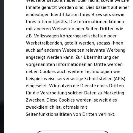
Webseite besucht haben oder nicht, sowie welche
Hybridautos
Inhalte genutzt worden sind. Dies basiert auf einer
Marke und Erlebnis
eindeutigen Identifikation Ihres Browsers sowie
Volkswagen R und R Experience
R-Modelle
Ihres Internetgeräts. Die Informationen können
R Experience
mit anderen Webseiten oder Seiten Dritter, wie
Driving Experience
z.B. Volkswagen Konzerngesellschaften oder
Volkswagen entdecken
Werkbesichtigung
Werbetreibenden, geteilt werden, sodass Ihnen
Factory visit
auch auf anderen Webseiten relevante Werbung
Lifestyle Shop
angezeigt werden kann. Zur Übermittlung der
T-Roc Kollektion
Golf Kollektion
vorgenannten Informationen an Dritte werden
ID. Kollektion
neben Cookies auch weitere Technologien wie
Volkswagen Kollektion
beispielsweise serverseitige Schnittstellen (APIs)
R-Kollektion
GTI Kollektion
eingesetzt. Wir nutzen die Dienste eines Dritten
Fußball Drop
für die Verarbeitung solcher Daten zu Marketing
we drive football
Zwecken. Diese Cookies werden, soweit dies
#wedriveproud
Besitzer und Service
zweckdienlich ist, oftmals mit
myVolkswagen
Seitenfunktionalitäten von Dritten verlinkt.
Software Updates
Service und Ersatzteile
Inspektion und HU/AU
Reparaturen und Checks