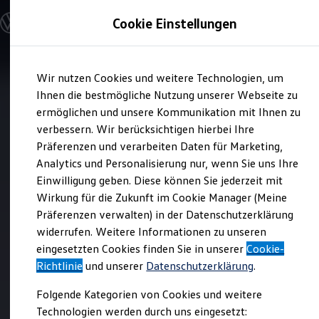
Modelle und Konfigurator
Cookie Einstellungen
Bremsflüssigkeitswechsel
Konfigurator
Modelle vergleichen
Nur, wenn Sie regelmäßig die Bremsflüssigkeit
Konfiguration laden
Zum
Zum
Autosuche
austauschen lassen, können Ihre Bremsen stets
Wir nutzen Cookies und weitere Technologien, um
Hauptinhalt
Footer
Elektroautos
zuverlässig arbeiten. Daher sollten Sie die vom
springen
springen
Ihnen die bestmögliche Nutzung unserer Webseite zu
ENERGY Sondermodelle
Hersteller vorgeschriebenen Intervalle einhalten.
Nutzfahrzeuge
ermöglichen und unsere Kommunikation mit Ihnen zu
SUV und CUV
Der Bremsflüssigkeitswechsel wird von allen VW
verbessern. Wir berücksichtigen hierbei Ihre
Familienautos
Wartungsverträgen abgedeckt.
Präferenzen und verarbeiten Daten für Marketing,
Kombis
Kompaktwagen
Analytics und Personalisierung nur, wenn Sie uns Ihre
Sportwagen
Einwilligung geben. Diese können Sie jederzeit mit
Schnell verfügbare Fahrzeuge
Angebote und Produkte
Wirkung für die Zukunft im Cookie Manager (Meine
Aktuelle Angebote
Präferenzen verwalten) in der Datenschutzerklärung
E-Auto-Förderung
widerrufen. Weitere Informationen zu unseren
Volkswagen Marktplatz
eingesetzten Cookies finden Sie in unserer
Die ENERGY Sondermodelle
Cookie-
Junge Gebrauchtwagen und Gebrauchtwagen
Richtlinie
und unserer
Datenschutzerklärung
.
Volkswagen Zertifizierte Gebrauchtwagen
Elektromobilität bei Gebrauchtwagen
Folgende Kategorien von Cookies und weitere
Zubehör- und Serviceangebote
Technologien werden durch uns eingesetzt:
Saisonangebote