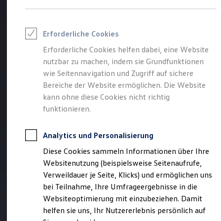
Reifenpakete
Leasing
Leasing-Angebote
Gebrauchtwagen Leasing
Erforderliche Cookies
Junge Gebrauchtwagen-Leasing
Elektroauto Leasing
Erforderliche Cookies helfen dabei, eine Website
Kleinwagen-Leasing
nutzbar zu machen, indem sie Grundfunktionen
Leasing ohne Anzahlung
wie Seitennavigation und Zugriff auf sichere
Finanzierung
Autokredit mit Schlussrate
Bereiche der Website ermöglichen. Die Website
Versicherungen und Garantien
kann ohne diese Cookies nicht richtig
Kfz-Versicherung
funktionieren.
Restschuldversicherungen
Garantien
Wartungsverträge
Analytics und Personalisierung
Geschäftskunden
Professional Class bei Volkswagen
Diese Cookies sammeln Informationen über Ihre
Großkunden
Websitenutzung (beispielsweise Seitenaufrufe,
Behörden
Direktkunden
Verweildauer je Seite, Klicks) und ermöglichen uns
Sonderfahrzeuge
bei Teilnahme, Ihre Umfrageergebnisse in die
Anpfiff zum Gewinn
Websiteoptimierung mit einzubeziehen. Damit
Elektromobilität
Elektroautos
helfen sie uns, Ihr Nutzererlebnis persönlich auf
ID. Tutorials