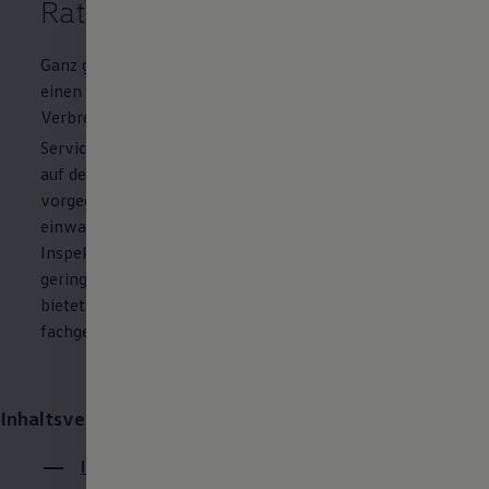
Raten
Ganz gleich, ob Sie ein Elektroauto, einen Hybrid oder
einen
Volkswagen
mit klassischem
Verbrennungsmotor fahren – mit dem VW
2
Servicevertrag Wartung & Inspektion
fahren Sie
auf der sicheren Seite: Die vom Hersteller
vorgegebenen Inspektionsarbeiten erhalten den
einwandfreien Zustand Ihres Fahrzeugs. Und die
Inspektionskosten decken Sie ganz einfach mit einer
geringen monatlichen Rate ab. Wartung & Inspektion
bietet Ihnen finanzielle Planbarkeit und
fachgerechten
Service
in VW Vertragswerkstätten.
Inhaltsverzeichnis:
Ihre Vorteile auf einen Blick