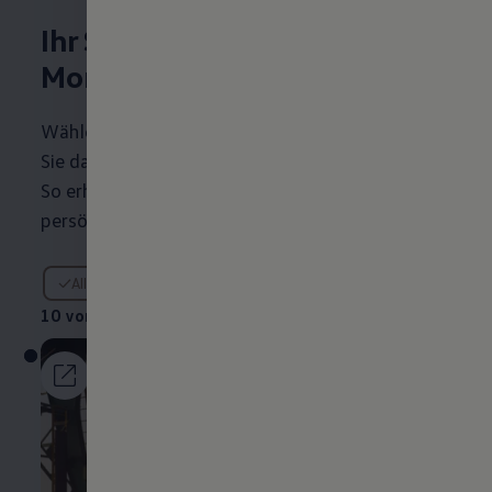
Ihr Schutzpaket – bis zu 48
Monate rundum abgesichert
Wählen Sie Ihr
Volkswagen
Modell und passen
Sie das Angebot einfach auf Ihre Bedürfnisse an.
So erhalten Sie in wenigen Schritten ihre
persönliche Monatsrate.
10 von 10 Details
Alle (10)
Diesel/Benzin (6)
Elektro (4)
10 von 10
Details