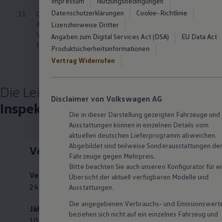
Impressum
Nutzungsbedingungen
Datenschutzerklärungen
Cookie-Richtlinie
11.
Der
ID.3
kann nicht mehr mit einer individuellen
Ausstattung bestellt werden. Sprechen Sie Ihren
Lizenzhinweise Dritter
Volkswagen
Partner an oder finden Sie verfügbare
Angaben zum Digital Services Act (DSA)
EU Data Act
Fahrzeuge online in der
Autosuche
.
Produktsicherheitsinformationen
Vertrag Widerrufen
Die Leistungen von
Wartung &
Disclaimer von Volkswagen AG
Inspektion im Überblick
Die in dieser Darstellung gezeigten Fahrzeuge und
Ausstattungen können in einzelnen Details vom
aktuellen deutschen Lieferprogramm abweichen.
Abgebildet sind teilweise Sonderausstattungen de
Verbrenner
Fahrzeuge gegen Mehrpreis.
Bitte beachten Sie auch unseren Konfigurator für e
Vertragslaufzeit:
Übersicht der aktuell verfügbaren Modelle und
24 bis 48 Monate
Ausstattungen.
Die angegebenen Verbrauchs- und Emissionswert
Jährliche Fahrleistung:
beziehen sich nicht auf ein einzelnes Fahrzeug und
10.000 - 30.000 km