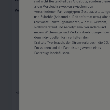
sind nicht Bestandteil des Angebots, sondern dien
allein Vergleichszwecken zwischen den
Voraussetzungen:
verschiedenen Fahrzeugtypen. Zusatzausstattung
und
Zubehör
(Anbauteile, Reifenformat usw.) könn
Verbrenner-Modell von
Volkswagen
relevante Fahrzeugparameter, wie
z. B.
Gewicht,
Rollwiderstand und Aerodynamik verändern und
Fahrzeugalter 0 Monate (direkt bei
neben Witterungs- und Verkehrsbedingungen sow
Fahrzeugkauf) bzw. mindestens 3
dem individuellen Fahrverhalten den
Monate (später im Nachverkauf)
Kraftstoffverbrauch, den Stromverbrauch, die CO₂
Emissionen und die Fahrleistungswerte eines
Privatkunden, die ihr Fahrzeug bar
Fahrzeugs beeinflussen.
gekauft oder finanziert haben
Es besteht kein Leasingvertrag oder
ein Dienstleistungsvertrag
(
Service
-
Management-Vertrag) mit der
Volkswagen
Leasing für Ihr Fahrzeug
Inklusivleistungen:
Inspektion und umfangreiche
Wartungsarbeiten gemäß