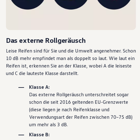
Volkswagen Apps, Login und Shop
Handy und Fahrzeug verbinden
Updates für Software, Karten und Radio
Über Ihr Auto
Vorgängermodelle
Kundeninformationen
Volkswagen Kundenbetreuung
Das externe Rollgeräusch
Warn- und Kontrollleuchten
Assistenzsysteme
Leise Reifen sind für Sie und die Umwelt angenehmer. Schon
Digitale Betriebsanleitung
10 dB mehr empfindet man als doppelt so laut. Wie laut ein
Live Beratung
Reifen ist, erkennen Sie an der Klasse, wobei A die leiseste
Magazin
Lifestyle
und C die lauteste Klasse darstellt.
Transport
Familie
Klasse A:
Elektromobilität
Das externe Rollgeräusch unterschreitet sogar
Volkswagen R
Pannen- und Unfallhilfe
schon die seit 2016 geltenden EU-Grenzwerte
Volkswagen Kundenbetreuung
(diese liegen je nach Reifenklasse und
Verwendungsart der Reifen zwischen 70–75 dB)
um mehr als 3 dB.
Klasse B: