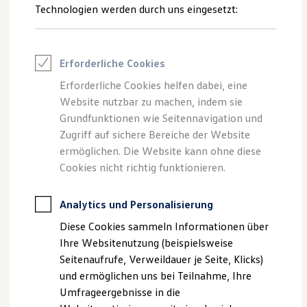
Verbrennungsmotor und Hybrid- sowie Elektroautos. Wir
Reifenpakete
Technologien werden durch uns eingesetzt:
erklären Ihnen, wie Sie durch die Energieeffizienzklasse
Leasing
Leasing-Angebote
Hinweise auf den Kraftstoffverbrauch Ihres Autos erhalten
Gebrauchtwagen Leasing
und was die abgebildeten Symbole über die Eigenschaften
Junge Gebrauchtwagen-Leasing
Erforderliche Cookies
Ihres Reifens verraten.
Elektroauto Leasing
Kleinwagen-Leasing
Erforderliche Cookies helfen dabei, eine
Leasing ohne Anzahlung
Website nutzbar zu machen, indem sie
Finanzierung
Autokredit mit Schlussrate
Grundfunktionen wie Seitennavigation und
Versicherungen und Garantien
Zugriff auf sichere Bereiche der Website
Kfz-Versicherung
ermöglichen. Die Website kann ohne diese
Restschuldversicherungen
Garantien
Cookies nicht richtig funktionieren.
Wartungsverträge
Geschäftskunden
Professional Class bei Volkswagen
Analytics und Personalisierung
Großkunden
Diese Cookies sammeln Informationen über
Behörden
Direktkunden
Ihre Websitenutzung (beispielsweise
Sonderfahrzeuge
Seitenaufrufe, Verweildauer je Seite, Klicks)
Anpfiff zum Gewinn
und ermöglichen uns bei Teilnahme, Ihre
Elektromobilität
Allgemeine Informationen
Elektroautos
Umfrageergebnisse in die
ID. Tutorials