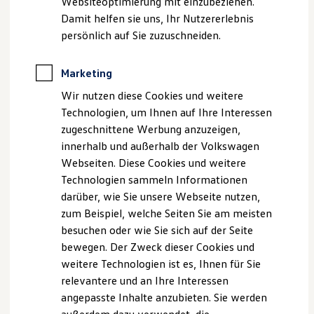
Websiteoptimierung mit einzubeziehen.
Der neue ID. Polo
Ganz oben auf dem Label finden Sie allgemeine
Damit helfen sie uns, Ihr Nutzererlebnis
Der neue ID.3 Neo
Informationen zu Ihrem Reifen, wie den Produzenten, die
Der ID.4
persönlich auf Sie zuzuschneiden.
Reifentypkennung, die Reifengröße und die Reifenklasse.
Der ID.4 GTX
Der ID.5 GTX
Der ID.7
Marketing
Der ID.7 GTX
Wir nutzen diese Cookies und weitere
Der ID.7 Tourer
Der ID.7 GTX Tourer
Technologien, um Ihnen auf Ihre Interessen
Der ID. Buzz
zugeschnittene Werbung anzuzeigen,
Der neue ID. Cross
innerhalb und außerhalb der Volkswagen
Elektrofahrzeugkonzepte
ID. EVERY1
Webseiten. Diese Cookies und weitere
Reichweite
Technologien sammeln Informationen
Reichweite der ID. Modelle
darüber, wie Sie unsere Webseite nutzen,
Reichweite im Winter
Rekuperation
zum Beispiel, welche Seiten Sie am meisten
Laden
besuchen oder wie Sie sich auf der Seite
Laden unterwegs
bewegen. Der Zweck dieser Cookies und
Laden Zuhause
Ladestationen finden
Kraftstoffeffizienz
weitere Technologien ist es, Ihnen für Sie
Ladezeitensimulator
relevantere und an Ihre Interessen
Batterie
Je weniger Widerstand Ihre Reifen beim Rollen überwinden
angepasste Inhalte anzubieten. Sie werden
Sicherheit
müssen, desto weniger Energie braucht Ihr
Volkswagen
. Bei
Garantie und Lebensdauer