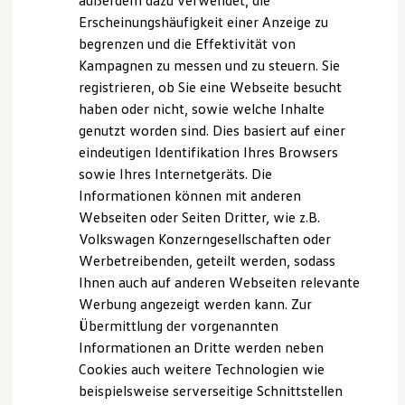
außerdem dazu verwendet, die
Benzin- oder Diesel-Autos liegen die Einsparungen zwischen
Nachhaltigkeit
Erscheinungshäufigkeit einer Anzeige zu
Technologie
Klasse A und E bei bis zu 5,1 l pro 1.000 km. Außerdem
begrenzen und die Effektivität von
Kosten und Kauf
sparen Sie dadurch zusätzlich einige Gramm CO
ein.
2
Verbrauchskosten
Kampagnen zu messen und zu steuern. Sie
Kaufoptionen
registrieren, ob Sie eine Webseite besucht
Die Grafik zeigt ein Beispiel des möglichen
E-Auto-Förderung
haben oder nicht, sowie welche Inhalte
Software und Konnektivität
Kraftstoffmehrverbrauchs eines Fahrzeugs mit
Die ID. Software 6
genutzt worden sind. Dies basiert auf einer
Verbrennungsmotor auf 1.000 km bei einem
ID. Software Versionen und Updates
eindeutigen Identifikation Ihres Browsers
Durchschnittsverbrauch von 6,6 l/100 km.
Digitale Extras
sowie Ihres Internetgeräts. Die
Schnittstellen zu Ihrem ID.
Hybridautos
Informationen können mit anderen
Marke und Erlebnis
Webseiten oder Seiten Dritter, wie z.B.
Volkswagen R und R Experience
Volkswagen Konzerngesellschaften oder
R-Modelle
R Experience
Werbetreibenden, geteilt werden, sodass
Driving Experience
Ihnen auch auf anderen Webseiten relevante
Volkswagen entdecken
Werbung angezeigt werden kann. Zur
Werkbesichtigung
Factory visit
Übermittlung der vorgenannten
Lifestyle Shop
Informationen an Dritte werden neben
T-Roc Kollektion
Cookies auch weitere Technologien wie
Golf Kollektion
ID. Kollektion
beispielsweise serverseitige Schnittstellen
Volkswagen Kollektion