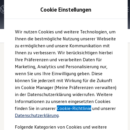
Modelle und Konfigurator
Cookie Einstellungen
Konfigurator
Modelle vergleichen
Konfiguration laden
Zum
Zum
Autosuche
Wir nutzen Cookies und weitere Technologien, um
Hauptinhalt
Footer
Elektroautos
springen
springen
Information
Ihnen die bestmögliche Nutzung unserer Webseite
ENERGY Sondermodelle
Nutzfahrzeuge
zu ermöglichen und unsere Kommunikation mit
SUV und CUV
Ihnen zu verbessern. Wir berücksichtigen hierbei
Familienautos
Ihre Präferenzen und verarbeiten Daten für
Kombis
EU-Reifenlabel
Kompaktwagen
Marketing, Analytics und Personalisierung nur,
Sportwagen
wenn Sie uns Ihre Einwilligung geben. Diese
Schnell verfügbare Fahrzeuge
Angebote und Produkte
können Sie jederzeit mit Wirkung für die Zukunft
Sicherheit, Komfort, Energieverbrauch – all das
Aktuelle Angebote
im Cookie Manager (Meine Präferenzen verwalten)
hängt auch von Ihren Reifen ab
E-Auto-Förderung
in der Datenschutzerklärung widerrufen. Weitere
Volkswagen Marktplatz
Informationen zu unseren eingesetzten Cookies
Die ENERGY Sondermodelle
Das EU-Reifenlabel ist für fabrikneue Reifen Pflicht und gilt
Junge Gebrauchtwagen und Gebrauchtwagen
finden Sie in unserer
Cookie-Richtlinie
und unserer
seit 2012. Ab dem 1. Mai 2021 hat das Label ein neues
Volkswagen Zertifizierte Gebrauchtwagen
Datenschutzerklärung
.
Design bekommen und beinhaltet zahlreiche neue
Elektromobilität bei Gebrauchtwagen
Zubehör- und Serviceangebote
Informationen rund um Reifen – für Fahrzeuge mit
Folgende Kategorien von Cookies und weitere
Saisonangebote