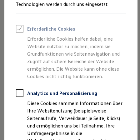
Verbrennungsmotor und Hybrid- sowie Elektroautos. Wir
Reifenpakete
Technologien werden durch uns eingesetzt:
erklären Ihnen, wie Sie durch die Energieeffizienzklasse
Leasing
Leasing-Angebote
Hinweise auf den Kraftstoffverbrauch Ihres Autos erhalten
Gebrauchtwagen Leasing
und was die abgebildeten Symbole über die Eigenschaften
Junge Gebrauchtwagen-Leasing
Erforderliche Cookies
Ihres Reifens verraten.
Elektroauto Leasing
Kleinwagen-Leasing
Erforderliche Cookies helfen dabei, eine
Leasing ohne Anzahlung
Website nutzbar zu machen, indem sie
Finanzierung
Autokredit mit Schlussrate
Grundfunktionen wie Seitennavigation und
Versicherungen und Garantien
Zugriff auf sichere Bereiche der Website
Kfz-Versicherung
ermöglichen. Die Website kann ohne diese
Restschuldversicherungen
Garantien
Cookies nicht richtig funktionieren.
Wartungsverträge
Geschäftskunden
Professional Class bei Volkswagen
Analytics und Personalisierung
Großkunden
Diese Cookies sammeln Informationen über
Behörden
Direktkunden
Ihre Websitenutzung (beispielsweise
Sonderfahrzeuge
Seitenaufrufe, Verweildauer je Seite, Klicks)
Anpfiff zum Gewinn
und ermöglichen uns bei Teilnahme, Ihre
Elektromobilität
Allgemeine Informationen
Elektroautos
Umfrageergebnisse in die
ID. Tutorials