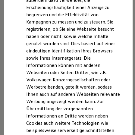
außerdem dazu verwendet, die
Benzin- oder Diesel-Autos liegen die Einsparungen zwischen
Hybridautos
Erscheinungshäufigkeit einer Anzeige zu
Marke und Erlebnis
Klasse A und E bei bis zu 5,1 l pro 1.000 km. Außerdem
begrenzen und die Effektivität von
Volkswagen R und R Experience
sparen Sie dadurch zusätzlich einige Gramm CO
ein.
2
R-Modelle
Kampagnen zu messen und zu steuern. Sie
R Experience
registrieren, ob Sie eine Webseite besucht
Die Grafik zeigt ein Beispiel des möglichen
Driving Experience
haben oder nicht, sowie welche Inhalte
Volkswagen entdecken
Kraftstoffmehrverbrauchs eines Fahrzeugs mit
Werkbesichtigung
genutzt worden sind. Dies basiert auf einer
Verbrennungsmotor auf 1.000 km bei einem
Factory visit
eindeutigen Identifikation Ihres Browsers
Durchschnittsverbrauch von 6,6 l/100 km.
Lifestyle Shop
sowie Ihres Internetgeräts. Die
T-Roc Kollektion
Golf Kollektion
Informationen können mit anderen
ID. Kollektion
Webseiten oder Seiten Dritter, wie z.B.
Volkswagen Kollektion
Volkswagen Konzerngesellschaften oder
R-Kollektion
GTI Kollektion
Werbetreibenden, geteilt werden, sodass
Fußball Drop
Ihnen auch auf anderen Webseiten relevante
we drive football
Werbung angezeigt werden kann. Zur
#wedriveproud
Besitzer und Service
Übermittlung der vorgenannten
myVolkswagen
Informationen an Dritte werden neben
Software Updates
Cookies auch weitere Technologien wie
Service und Ersatzteile
Inspektion und HU/AU
beispielsweise serverseitige Schnittstellen
Reparaturen und Checks