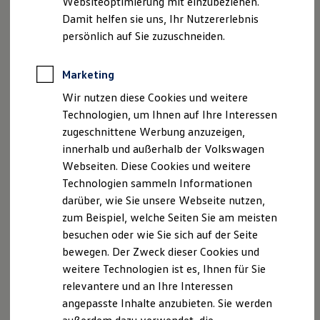
Websiteoptimierung mit einzubeziehen.
Elektrofahrzeugkonzepte
Ganz oben auf dem Label finden Sie allgemeine
Damit helfen sie uns, Ihr Nutzererlebnis
ID. EVERY1
Informationen zu Ihrem Reifen, wie den Produzenten, die
Reichweite
persönlich auf Sie zuzuschneiden.
Reifentypkennung, die Reifengröße und die Reifenklasse.
Reichweite der ID. Modelle
Reichweite im Winter
Rekuperation
Marketing
Laden
Wir nutzen diese Cookies und weitere
Laden unterwegs
Laden Zuhause
Technologien, um Ihnen auf Ihre Interessen
Ladestationen finden
zugeschnittene Werbung anzuzeigen,
Ladezeitensimulator
innerhalb und außerhalb der Volkswagen
Batterie
Sicherheit
Webseiten. Diese Cookies und weitere
Garantie und Lebensdauer
Technologien sammeln Informationen
Nachhaltigkeit
darüber, wie Sie unsere Webseite nutzen,
Technologie
Kosten und Kauf
zum Beispiel, welche Seiten Sie am meisten
Verbrauchskosten
besuchen oder wie Sie sich auf der Seite
Kaufoptionen
bewegen. Der Zweck dieser Cookies und
E-Auto-Förderung
Software und Konnektivität
Kraftstoffeffizienz
weitere Technologien ist es, Ihnen für Sie
Die ID. Software 6
relevantere und an Ihre Interessen
ID. Software Versionen und Updates
Je weniger Widerstand Ihre Reifen beim Rollen überwinden
angepasste Inhalte anzubieten. Sie werden
Digitale Extras
müssen, desto weniger Energie braucht Ihr
Volkswagen
. Bei
Schnittstellen zu Ihrem ID.