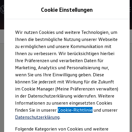
Modelle und Konfigurator
Cookie Einstellungen
Konfigurator
Modelle vergleichen
Konfiguration laden
Zum
Zum
Autosuche
Wir nutzen Cookies und weitere Technologien, um
Hauptinhalt
Footer
Elektroautos
springen
springen
Information
Ihnen die bestmögliche Nutzung unserer Webseite
ENERGY Sondermodelle
Nutzfahrzeuge
zu ermöglichen und unsere Kommunikation mit
SUV und CUV
Ihnen zu verbessern. Wir berücksichtigen hierbei
Familienautos
Ihre Präferenzen und verarbeiten Daten für
Kombis
EU-Reifenlabel
Kompaktwagen
Marketing, Analytics und Personalisierung nur,
Sportwagen
wenn Sie uns Ihre Einwilligung geben. Diese
Schnell verfügbare Fahrzeuge
Angebote und Produkte
können Sie jederzeit mit Wirkung für die Zukunft
Sicherheit, Komfort, Energieverbrauch – all das
Aktuelle Angebote
im Cookie Manager (Meine Präferenzen verwalten)
hängt auch von Ihren Reifen ab
E-Auto-Förderung
in der Datenschutzerklärung widerrufen. Weitere
Volkswagen Marktplatz
Informationen zu unseren eingesetzten Cookies
Die ENERGY Sondermodelle
Das EU-Reifenlabel ist für fabrikneue Reifen Pflicht und gilt
Junge Gebrauchtwagen und Gebrauchtwagen
finden Sie in unserer
Cookie-Richtlinie
und unserer
seit 2012. Ab dem 1. Mai 2021 hat das Label ein neues
Volkswagen Zertifizierte Gebrauchtwagen
Datenschutzerklärung
.
Design bekommen und beinhaltet zahlreiche neue
Elektromobilität bei Gebrauchtwagen
Zubehör- und Serviceangebote
Informationen rund um Reifen – für Fahrzeuge mit
Folgende Kategorien von Cookies und weitere
Saisonangebote