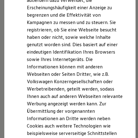
außerdem dazu verwendet, die
Vorteile speziell für Elektroautos:
Hybridautos
Erscheinungshäufigkeit einer Anzeige zu
Marke und Erlebnis
Erhöhung der Reichweite durch geringeren
begrenzen und die Effektivität von
Volkswagen R und R Experience
R-Modelle
Rollwiderstand und aerodynamische
Kampagnen zu messen und zu steuern. Sie
R Experience
Reifenseitenwand
registrieren, ob Sie eine Webseite besucht
Driving Experience
haben oder nicht, sowie welche Inhalte
Volkswagen entdecken
Verbesserung des Fahrkomforts durch
Werkbesichtigung
genutzt worden sind. Dies basiert auf einer
verringertes Abrollgeräusch
Factory visit
eindeutigen Identifikation Ihres Browsers
Lifestyle Shop
Eine an das Mehrgewicht der Batterie angepasste
sowie Ihres Internetgeräts. Die
T-Roc Kollektion
Reifenkonstruktion
Golf Kollektion
Informationen können mit anderen
ID. Kollektion
Webseiten oder Seiten Dritter, wie z.B.
Volkswagen Kollektion
Haben wir Ihr Interesse geweckt? Erhalten Sie nähere
Volkswagen Konzerngesellschaften oder
R-Kollektion
Informationen über den Kauf von +Reifen oder über
GTI Kollektion
Werbetreibenden, geteilt werden, sodass
Fußball Drop
2
die After Sales Reifengarantie
bei Ihrem
Volkswagen
Ihnen auch auf anderen Webseiten relevante
we drive football
Partner.
Werbung angezeigt werden kann. Zur
#wedriveproud
Besitzer und Service
Übermittlung der vorgenannten
myVolkswagen
Volkswagen
Partner finden
Informationen an Dritte werden neben
Software Updates
Cookies auch weitere Technologien wie
Service und Ersatzteile
Inspektion und HU/AU
beispielsweise serverseitige Schnittstellen
Reparaturen und Checks