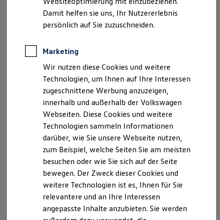
Websiteoptimierung mit einzubeziehen.
Elektrofahrzeugkonzepte
Damit helfen sie uns, Ihr Nutzererlebnis
ID. EVERY1
Reichweite
persönlich auf Sie zuzuschneiden.
Vorteile für
Volkswagen
Modelle mit
Reichweite der ID. Modelle
Reichweite im Winter
Verbrennungsmotor:
Rekuperation
Marketing
Laden
Mehr Fahrdynamik, Sicherheit und Komfort
Wir nutzen diese Cookies und weitere
Laden unterwegs
durch speziell auf das
Volkswagen
Modell
Laden Zuhause
Technologien, um Ihnen auf Ihre Interessen
Ladestationen finden
abgestimmte Autoreifen
zugeschnittene Werbung anzuzeigen,
Ladezeitensimulator
innerhalb und außerhalb der Volkswagen
Batterie
Hohe Laufleistung und Fahrstabilität dank
Sicherheit
Webseiten. Diese Cookies und weitere
optimierter Reifenkonstruktion und besonderem
Garantie und Lebensdauer
Technologien sammeln Informationen
Material-Mix
Nachhaltigkeit
darüber, wie Sie unsere Webseite nutzen,
Technologie
Reduzierte Emissionen durch Abstimmung des
Kosten und Kauf
zum Beispiel, welche Seiten Sie am meisten
Reifens auf die Leistungselemente des Modells
Verbrauchskosten
besuchen oder wie Sie sich auf der Seite
Kaufoptionen
1
Mobilitätserhalt bei Einsatz der
AirStop®
bewegen. Der Zweck dieser Cookies und
E-Auto-Förderung
Software und Konnektivität
Versiegelungstechnologie im Reifeninneren
weitere Technologien ist es, Ihnen für Sie
Die ID. Software 6
relevantere und an Ihre Interessen
ID. Software Versionen und Updates
angepasste Inhalte anzubieten. Sie werden
Digitale Extras
Schnittstellen zu Ihrem ID.