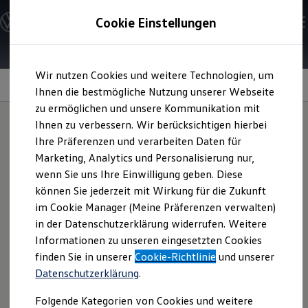
Modelle und Konfigurator
Cookie Einstellungen
Konfigurator
Modelle vergleichen
Konfiguration laden
Zum
Zum
Autosuche
Wir nutzen Cookies und weitere Technologien, um
Hauptinhalt
Footer
Elektroautos
springen
springen
Information
Ihnen die bestmögliche Nutzung unserer Webseite
ENERGY Sondermodelle
Nutzfahrzeuge
zu ermöglichen und unsere Kommunikation mit
SUV und CUV
Ihnen zu verbessern. Wir berücksichtigen hierbei
Familienautos
Ihre Präferenzen und verarbeiten Daten für
Kombis
Sichern Sie sich das
Plus
Kompaktwagen
Marketing, Analytics und Personalisierung nur,
Sportwagen
wenn Sie uns Ihre Einwilligung geben. Diese
Schnell verfügbare Fahrzeuge
für Ihr Fahrzeug
Angebote und Produkte
können Sie jederzeit mit Wirkung für die Zukunft
Aktuelle Angebote
im Cookie Manager (Meine Präferenzen verwalten)
E-Auto-Förderung
in der Datenschutzerklärung widerrufen. Weitere
Volkswagen Marktplatz
Die +Reifen werden mit führenden Reifenherstellern
Informationen zu unseren eingesetzten Cookies
Die ENERGY Sondermodelle
speziell für
Volkswagen
Modelle entwickelt und geprüft –
Junge Gebrauchtwagen und Gebrauchtwagen
finden Sie in unserer
Cookie-Richtlinie
und unserer
für ein spürbares Plus an Qualität, Komfort,
Performance
Volkswagen Zertifizierte Gebrauchtwagen
Datenschutzerklärung
.
Elektromobilität bei Gebrauchtwagen
und Effizienz. Übrigens, herstellermarkierte Reifen
Zubehör- und Serviceangebote
erkennen Sie an dem sogenannten OE-Schlüssel – „OE“
Folgende Kategorien von Cookies und weitere
Saisonangebote