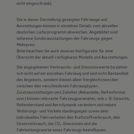
nicht eingeschränkt.
Magazin
Lifestyle
Transport
Die in dieser Darstellung gezeigten Fahrzeuge und
Familie
Ausstattungen können in einzelnen Details vom aktuellen
Elektromobilität
Volkswagen R
deutschen Lieferprogramm abweichen. Abgebildet sind
Pannen- und Unfallhilfe
teilweise Sonderausstattungen der Fahrzeuge gegen
Volkswagen Kundenbetreuung
Mehrpreis.
Bitte beachten Sie auch unseren Konfigurator für eine
Übersicht der aktuell verfügbaren Modelle und Ausstattungen.
Die angegebenen Verbrauchs- und Emissionswerte beziehen
sich nicht auf ein einzelnes Fahrzeug und sind nicht Bestandteil
des Angebots, sondern dienen allein Vergleichszwecken
zwischen den verschiedenen Fahrzeugtypen.
Zusatzausstattungen und
Zubehör
(Anbauteile, Reifenformat
usw.) können relevante Fahrzeugparameter, wie
z. B.
Gewicht,
Rollwiderstand und Aerodynamik verändern und neben
Witterungs- und Verkehrsbedingungen sowie dem
individuellen Fahrverhalten den Kraftstoffverbrauch, den
Stromverbrauch, die CO₂-Emissionen und die
Fahrleistungswerte eines Fahrzeugs beeinflussen.