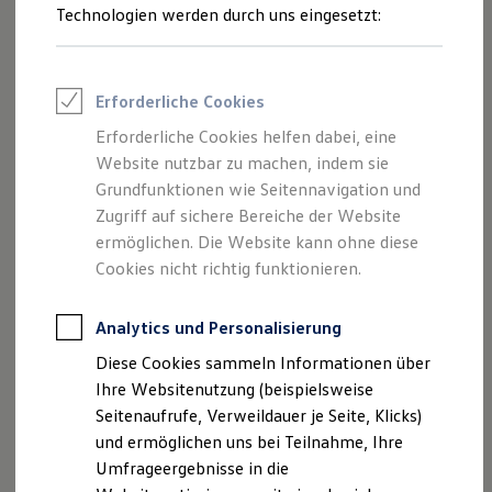
steht dabei für
„
Original
-Equipment“.
Volkswagen
Original
Reifenpakete
Technologien werden durch uns eingesetzt:
Leasing
+Reifen können Sie anhand des Pluszeichens auf der
Leasing-Angebote
Seitenflanke des Reifens identifizieren. Sie sind sowohl für
Gebrauchtwagen Leasing
Verbrenner-Modelle als auch Elektroautos, wie
z. B.
den
ID.4
Junge Gebrauchtwagen-Leasing
Erforderliche Cookies
Elektroauto Leasing
oder den ID.7, erhältlich.
Kleinwagen-Leasing
Erforderliche Cookies helfen dabei, eine
Leasing ohne Anzahlung
Rüsten Sie die Qualitätsreifen nach und vereinbaren Sie
Website nutzbar zu machen, indem sie
Finanzierung
einen Termin zum Wechseln bei Ihrem
Volkswagen
Partner.
Autokredit mit Schlussrate
Grundfunktionen wie Seitennavigation und
Versicherungen und Garantien
Zugriff auf sichere Bereiche der Website
Kfz-Versicherung
Räder und Reifen
Service
anfragen
ermöglichen. Die Website kann ohne diese
Restschuldversicherungen
Garantien
Cookies nicht richtig funktionieren.
Wartungsverträge
Geschäftskunden
Professional Class bei Volkswagen
Analytics und Personalisierung
Großkunden
Diese Cookies sammeln Informationen über
Behörden
Direktkunden
Ihre Websitenutzung (beispielsweise
Sonderfahrzeuge
Seitenaufrufe, Verweildauer je Seite, Klicks)
Anpfiff zum Gewinn
und ermöglichen uns bei Teilnahme, Ihre
Elektromobilität
Elektroautos
Umfrageergebnisse in die
ID. Tutorials