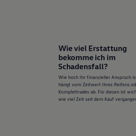
Hybridautos
Marke und Erlebnis
Volkswagen R und R Experience
R-Modelle
R Experience
Driving Experience
Volkswagen entdecken
Werkbesichtigung
Wie viel Erstattung
Factory visit
Lifestyle Shop
bekomme ich im
T-Roc Kollektion
Golf Kollektion
Schadensfall?
ID. Kollektion
Volkswagen Kollektion
Wie hoch Ihr finanzieller Anspruch is
R-Kollektion
hängt vom Zeitwert Ihres Reifens od
GTI Kollektion
Fußball Drop
Komplettrades ab. Für diesen ist wich
we drive football
wie viel Zeit seit dem Kauf vergangen
#wedriveproud
Besitzer und Service
myVolkswagen
Software Updates
Service und Ersatzteile
Inspektion und HU/AU
Reparaturen und Checks