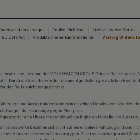
Datenschutzerklärungen
Cookie-Richtlinie
Lizenzhinweise Dritter
EU Data Act
Produktsicherheitsinformationen
Vertrag Widerruf
 eine zusätzliche Leistung der VOLKSWAGEN GROUP
Original
Teile
Logistik, 
tal. Durch die Garantie werden die unentgeltlichen gesetzlichen Rechte 
r der Reifen nicht eingeschränkt.
n Fahrzeuge und Ausstattungen können in einzelnen Details vom aktuellen
sstattungen der Fahrzeuge gegen Mehrpreis.
figurator für eine Übersicht der aktuell verfügbaren Modelle und Ausstatt
ssionswerte beziehen sich nicht auf ein einzelnes Fahrzeug und sind nic
wischen den verschiedenen Fahrzeugtypen. Zusatzausstattungen und
Zube