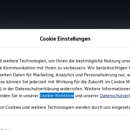
Cookie Einstellungen
Information
d weitere Technologien, um Ihnen die bestmögliche Nutzung uns
e Kommunikation mit Ihnen zu verbessern. Wir berücksichtigen h
eiten Daten für Marketing, Analytics und Personalisierung nur, w
After Sales Reifengara
ese können Sie jederzeit mit Wirkung für die Zukunft im Cookie 
) in der Datenschutzerklärung widerrufen. Weitere Informatione
inden Sie in unserer
Cookie-Richtlinie
und unserer
Datenschutzer
on Cookies und weitere Technologien werden durch uns eingesetz
schäden und ist beim Kauf neuer Reifen/Kompletträder aus dem E