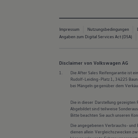
Magazin
Lifestyle
Transport
Familie
Elektromobilität
Impressum
Nutzungsbedingungen
Volkswagen R
Angaben zum Digital Services Act (DSA)
Pannen- und Unfallhilfe
Volkswagen Kundenbetreuung
Disclaimer von Volkswagen AG
1.
Die After Sales Reifengarantie ist
Rudolf-Leiding-Platz 1, 34225 Bauna
bei Mängeln gegenüber dem Verkäufe
Die in dieser Darstellung gezeigte
Abgebildet sind teilweise Sonderau
Bitte beachten Sie auch unseren Kon
Die angegebenen Verbrauchs- und Emi
dienen allein Vergleichszwecken z