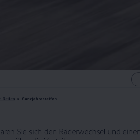
d Reifen
Ganzjahresreifen
sparen Sie sich den Räderwechsel und einen