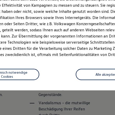
 Effektivität von Kampagnen zu messen und zu steuern. Sie regist
haben oder nicht, sowie welche Inhalte genutzt worden sind. Die
ifikation Ihres Browsers sowie Ihres Internetgeräts. Die Inform
 oder Seiten Dritter, wie z.B. Volkswagen Konzerngesellschafte
 geteilt werden, sodass Ihnen auch auf anderen Webseiten rel
 kann. Zur Übermittlung der vorgenannten Informationen an Dr
ere Technologien wie beispielsweise serverseitige Schnittstellen 
e eines Dritten für die Verarbeitung solcher Daten zu Marketing
es zweckdienlich ist, oftmals mit Seitenfunktionalitäten von Drit
Sie deckt folgende
Fol
:
Schadensfälle ab:
sin
hnisch notwendige
Alle akzepti
Reifenschäden durch
Mänge
Cookies
eingefahrene Nägel, Scherben
oder 
en
oder andere spitze
Fahre
n.
Gegenstände.
Vandalismus – die mutwillige
Beschädigung Ihrer Reifen