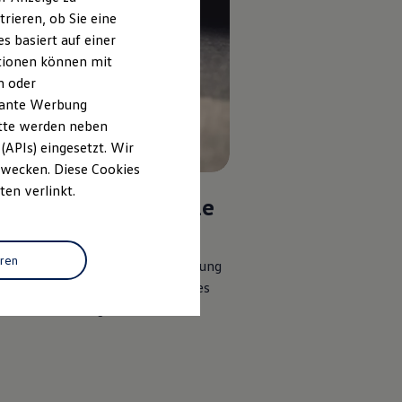
rieren, ob Sie eine
s basiert auf einer
ationen können mit
n oder
evante Werbung
itte werden neben
(APIs) eingesetzt. Wir
 Zwecken. Diese Cookies
ten verlinkt.
gende Schadensfälle
d nicht abgedeckt:
eren
l in Folge von normaler Abnutzung
aufgrund grober Fahrlässigkeit des
rs oder Fahrzeughalters.