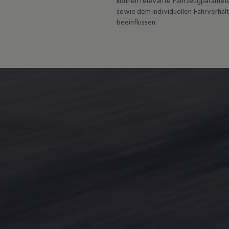
können relevante Fahrzeugparamete
sowie dem individuellen Fahrverhal
beeinflussen.