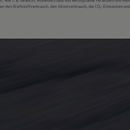
r, wie
z. B.
Gewicht, Rollwiderstand und Aerodynamik verändern und neb
ten den Kraftstoffverbrauch, den Stromverbrauch, die CO₂-Emissionen und