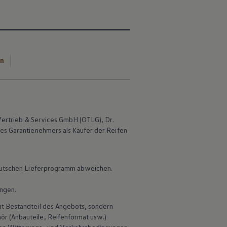
en
Vertrieb & Services GmbH (OTLG), Dr.
des Garantienehmers als Käufer der Reifen
 deutschen Lieferprogramm abweichen.
ungen.
ht Bestandteil des Angebots, sondern
hör
(Anbauteile, Reifenformat usw.)