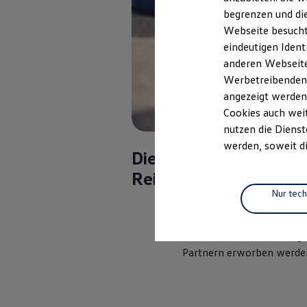
Elektrofahrzeugkonzepte
begrenzen und die
ID. EVERY1
Webseite besucht 
Reichweite
Reichweite der ID. Modelle
eindeutigen Ident
Reichweite im Winter
anderen Webseiten
Rekuperation
Werbetreibenden,
Laden
Laden unterwegs
angezeigt werden
Laden Zuhause
Cookies auch weit
Ladestationen finden
nutzen die Dienst
Ladezeitensimulator
Batterie
werden, soweit di
Die After Sales
Sicherheit
Garantie und Lebensdauer
Reifengarantie gilt für
Nachhaltigkeit
Technologie
Nur tec
Ausgewählte Reifen und
Kosten und Kauf
Verbrauchskosten
Kompletträder, die bei
Kaufoptionen
teilnehmenden
Volkswag
E-Auto-Förderung
Partnern erworben werde
Software und Konnektivität
Die ID. Software 6
ID. Software Versionen und Updates
Digitale Extras
Schnittstellen zu Ihrem ID.