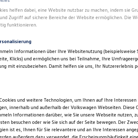
okies
Gegenstände, Bordsteinkanten oder Vandalismus entstanden sind.
kies helfen dabei, eine Website nutzbar zu machen, indem sie G
und Zugriff auf sichere Bereiche der Website ermöglichen. Die W
wagen
Partnern.
tig funktionieren.
rsonalisierung
mmeln Informationen über Ihre Websitenutzung (beispielsweise S
eite, Klicks) und ermöglichen uns bei Teilnahme, Ihre Umfrageerge
g mit einzubeziehen. Damit helfen sie uns, Ihr Nutzererlebnis pe
Cookies und weitere Technologien, um Ihnen auf Ihre Interessen
en, innerhalb und außerhalb der Volkswagen Webseiten. Diese C
meln Informationen darüber, wie Sie unsere Webseite nutzen, zu
sten besuchen oder wie Sie sich auf der Seite bewegen. Der Zwec
ien ist es, Ihnen für Sie relevantere und an Ihre Interessen ange
erden außerdem dazu verwendet, die Erscheinungshäufigkeit eine