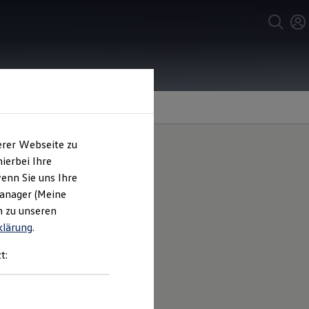
erer Webseite zu
ierbei Ihre
enn Sie uns Ihre
ntie
Manager (Meine
1
n zu unseren
klärung
.
t:
rsatzteilesortiment im Preis