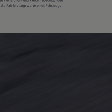
en Witterungs- und Verkehrsbedingungen
 die Fahrleistungswerte eines Fahrzeugs