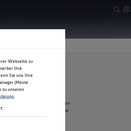
erer Webseite zu
ierbei Ihre
enn Sie uns Ihre
Manager (Meine
n zu unseren
klärung
.
 Sie Ihren Volkwagen mit robusten
t:
hör
Felgen. Entdecken Sie hier das