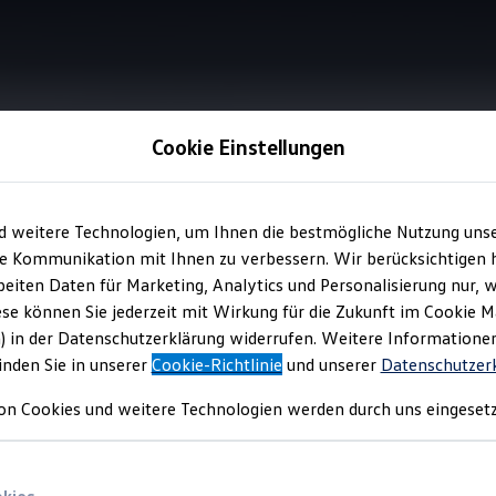
Cookie Einstellungen
Information
d weitere Technologien, um Ihnen die bestmögliche Nutzung uns
e Kommunikation mit Ihnen zu verbessern. Wir berücksichtigen h
eiten Daten für Marketing, Analytics und Personalisierung nur, w
ese können Sie jederzeit mit Wirkung für die Zukunft im Cookie 
) in der Datenschutzerklärung widerrufen. Weitere Informatione
inden Sie in unserer
Cookie-Richtlinie
und unserer
Datenschutzer
llfelgen,
z. B.
Alufelgen, zu einem echten Hingucker oder statten
on Cookies und weitere Technologien werden durch uns eingesetz
 Wahl zwischen
Volkswagen
Original
Felgen und
Volkswagen
Zube