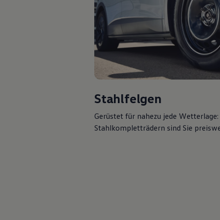
Hybridautos
Marke und Erlebnis
Volkswagen R und R Experience
R-Modelle
R Experience
Driving Experience
Volkswagen entdecken
Werkbesichtigung
Factory visit
Lifestyle Shop
T-Roc Kollektion
Stahlfelgen
Golf Kollektion
ID. Kollektion
Gerüstet für nahezu jede Wetterlage:
Volkswagen Kollektion
Stahlkompletträdern sind Sie preisw
R-Kollektion
GTI Kollektion
Fußball Drop
we drive football
#wedriveproud
Besitzer und Service
myVolkswagen
Software Updates
Service und Ersatzteile
Inspektion und HU/AU
Reparaturen und Checks