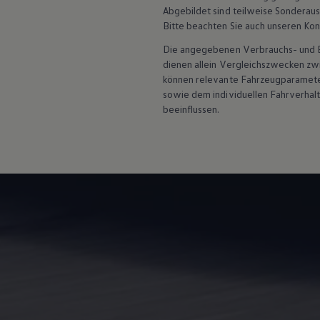
Abgebildet sind teilweise Sonderau
Magazin
Lifestyle
Bitte beachten Sie auch unseren Kon
Transport
Die angegebenen Verbrauchs- und Emi
Familie
Elektromobilität
dienen allein Vergleichszwecken z
Volkswagen R
können relevante Fahrzeugparamete
Pannen- und Unfallhilfe
sowie dem individuellen Fahrverhal
Volkswagen Kundenbetreuung
beeinflussen.