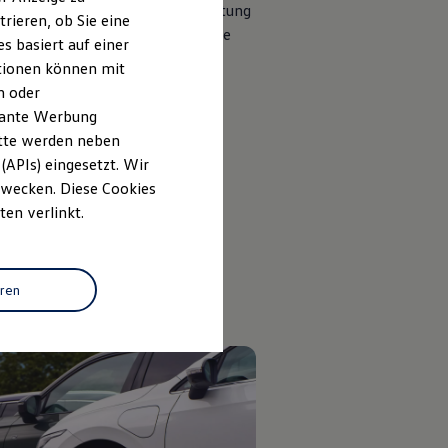
 Diese sind zusätzlich zur Ausstattung
rieren, ob Sie eine
en erhältlich. Sie erkennen diese
s basiert auf einer
nummer -071-.
ationen können mit
n oder
evante Werbung
itte werden neben
(APIs) eingesetzt. Wir
 Zwecken. Diese Cookies
ten verlinkt.
eren