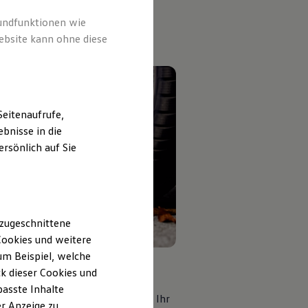
rundfunktionen wie
ebsite kann ohne diese
eitenaufrufe,
bnisse in die
rsönlich auf Sie
 zugeschnittene
ookies und weitere
m Beispiel, welche
behör
Felgen
k dieser Cookies und
passte Inhalte
 mit
Volkswagen
Zubehör
Felgen Ihr
r Anzeige zu