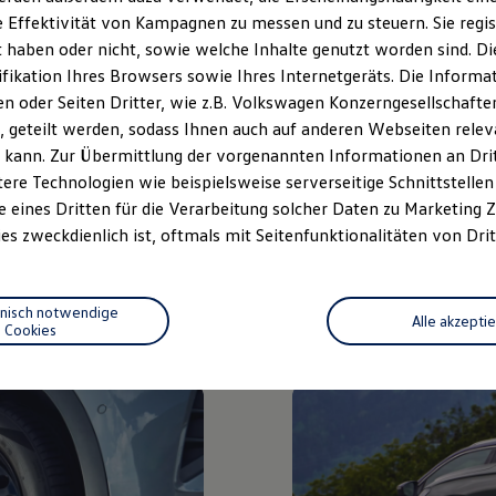
nen natürlich auch im
Auto individuell gestalten.
 Effektivität von Kampagnen zu messen und zu steuern. Sie regist
iginal
Felgen ausstatten.
ab Werk auch zum Nachrüst
haben oder nicht, sowie welche Inhalte genutzt worden sind. Die
er Mittelnummer -601-.
Felgen anhand der Mittel
ifikation Ihres Browsers sowie Ihres Internetgeräts. Die Inform
 oder Seiten Dritter, wie z.B. Volkswagen Konzerngesellschafte
ug geeignet und als
 geteilt werden, sodass Ihnen auch auf anderen Webseiten rel
vom TÜV abgenommen sind,
 kann. Zur Übermittlung der vorgenannten Informationen an Dr
mungsbescheinigung (auch
ere Technologien wie beispielsweise serverseitige Schnittstellen 
. Diese bekommen Sie beim
e eines Dritten für die Verarbeitung solcher Daten zu Marketing
digt.
es zweckdienlich ist, oftmals mit Seitenfunktionalitäten von Drit
ten
hnisch notwendige
Alle akzepti
Cookies