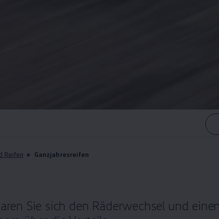
d Reifen
Ganzjahresreifen
sparen Sie sich den Räderwechsel und einen