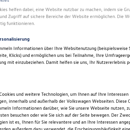
okies
an Felgen
kies helfen dabei, eine Website nutzbar zu machen, indem sie G
und Zugriff auf sichere Bereiche der Website ermöglichen. Die W
tig funktionieren.
rsonalisierung
mmeln Informationen über Ihre Websitenutzung (beispielsweise S
eite, Klicks) und ermöglichen uns bei Teilnahme, Ihre Umfrageerge
g mit einzubeziehen. Damit helfen sie uns, Ihr Nutzererlebnis pe
Cookies und weitere Technologien, um Ihnen auf Ihre Interessen
en, innerhalb und außerhalb der Volkswagen Webseiten. Diese C
meln Informationen darüber, wie Sie unsere Webseite nutzen, zu
Felgen
Volkswagen
Zu
sten besuchen oder wie Sie sich auf der Seite bewegen. Der Zwec
ien ist es, Ihnen für Sie relevantere und an Ihre Interessen ange
Volkswagen
Original
Teile
,
Natürlich können Sie auch
erden außerdem dazu verwendet, die Erscheinungshäufigkeit eine