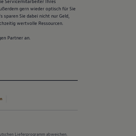
ie Servicemitarbeiter Ihres
ußerdem gern wieder optisch für Sie
s sparen Sie dabei nicht nur Geld,
chzeitig wertvolle Ressourcen.
gen
Partner an.
en
 deutschen Lieferprogramm abweichen.