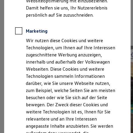
Websiteoptimierung mit einzubeziehen.
Elektrofahrzeugkonzepte
Damit helfen sie uns, Ihr Nutzererlebnis
ID. EVERY1
Reichweite
persönlich auf Sie zuzuschneiden.
Reichweite der ID. Modelle
Fahrassistenzsyste
Reichweite im Winter
Rekuperation
Marketing
me im Detail.
Laden
Wir nutzen diese Cookies und weitere
Laden unterwegs
Laden Zuhause
Technologien, um Ihnen auf Ihre Interessen
Ladestationen finden
zugeschnittene Werbung anzuzeigen,
Ladezeitensimulator
innerhalb und außerhalb der Volkswagen
Batterie
Sicherheit
Webseiten. Diese Cookies und weitere
Garantie und Lebensdauer
Technologien sammeln Informationen
Nachhaltigkeit
darüber, wie Sie unsere Webseite nutzen,
Technologie
Kosten und Kauf
zum Beispiel, welche Seiten Sie am meisten
Verbrauchskosten
besuchen oder wie Sie sich auf der Seite
Kaufoptionen
bewegen. Der Zweck dieser Cookies und
E-Auto-Förderung
Software und Konnektivität
weitere Technologien ist es, Ihnen für Sie
Die ID. Software 6
relevantere und an Ihre Interessen
ID. Software Versionen und Updates
angepasste Inhalte anzubieten. Sie werden
Digitale Extras
Schnittstellen zu Ihrem ID.