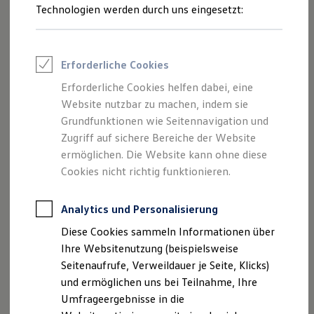
Reifenpakete
Ziel.
Technologien werden durch uns eingesetzt:
Leasing
Leasing-Angebote
Gebrauchtwagen Leasing
Ob automatisches Einparken, präzises Spurhalten
Junge Gebrauchtwagen-Leasing
Erforderliche Cookies
oder vorausschauendes Warnen und Bremsen –
Elektroauto Leasing
Kleinwagen-Leasing
mit den intelligenten Fahrerassistenzsystemen
Erforderliche Cookies helfen dabei, eine
Leasing ohne Anzahlung
IQ.DRIVE und IQ.LIGHT unterstützt Sie Ihr
Website nutzbar zu machen, indem sie
Finanzierung
Autokredit mit Schlussrate
Grundfunktionen wie Seitennavigation und
Volkswagen
unterwegs. Für mehr Sicherheit und
Versicherungen und Garantien
Zugriff auf sichere Bereiche der Website
Fahrkomfort.
Kfz-Versicherung
ermöglichen. Die Website kann ohne diese
Restschuldversicherungen
Garantien
Cookies nicht richtig funktionieren.
Welche Assistenzsysteme für Ihr Modell
Wartungsverträge
verfügbar sind, finden Sie
hier
.
Geschäftskunden
Professional Class bei Volkswagen
Analytics und Personalisierung
Großkunden
Fahrassistenzsysteme
Diese Cookies sammeln Informationen über
Behörden
Direktkunden
Ihre Websitenutzung (beispielsweise
Parkassistenzsysteme
Sonderfahrzeuge
Seitenaufrufe, Verweildauer je Seite, Klicks)
Anpfiff zum Gewinn
Assistenzsysteme für mehr Sicherheit
und ermöglichen uns bei Teilnahme, Ihre
Elektromobilität
Elektroautos
Umfrageergebnisse in die
Assistenzsysteme für bessere Sicht
ID. Tutorials