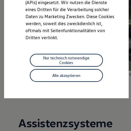
(APIs) eingesetzt. Wir nutzen die Dienste
Motorenöl und Flüssigkeiten
eines Dritten für die Verarbeitung solcher
Räder und Reifen
Pannen- und Unfallhilfe
Daten zu Marketing Zwecken. Diese Cookies
Economy Service
werden, soweit dies zweckdienlich ist,
Volkswagen Teile
oftmals mit Seitenfunktionalitäten von
Zubehör
Modellspezifisches Zubehör
Dritten verlinkt.
Schutz und Pflege
Transport
Entertainment und Elektronik
Individualisieren
Nur technisch notwendige
Wallbox und Ladekabel
Cookies
1
Digitale Extras
Dienste für Ihr Modell finden
Mehr zum
Parkassistent „Park Assist Pro“
Me
Alle akzeptieren
Volkswagen Apps, Login und Shop
Handy und Fahrzeug verbinden
Updates für Software, Karten und Radio
Über Ihr Auto
Vorgängermodelle
Kundeninformationen
Volkswagen Kundenbetreuung
Warn- und Kontrollleuchten
Assistenzsysteme
Assistenzsysteme
Digitale Betriebsanleitung
Live Beratung