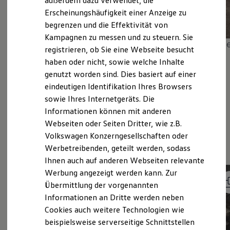
außerdem dazu verwendet, die
Hybridautos
Erscheinungshäufigkeit einer Anzeige zu
Marke und Erlebnis
begrenzen und die Effektivität von
1
Volkswagen R und R Experience
R-Modelle
Kampagnen zu messen und zu steuern. Sie
Mehr zum
Connected Travel Assist
Me
R Experience
registrieren, ob Sie eine Webseite besucht
Driving Experience
haben oder nicht, sowie welche Inhalte
Volkswagen entdecken
Werkbesichtigung
genutzt worden sind. Dies basiert auf einer
Factory visit
eindeutigen Identifikation Ihres Browsers
Lifestyle Shop
sowie Ihres Internetgeräts. Die
T-Roc Kollektion
Golf Kollektion
Informationen können mit anderen
ID. Kollektion
Parkassistenzsyste
Webseiten oder Seiten Dritter, wie z.B.
Volkswagen Kollektion
Volkswagen Konzerngesellschaften oder
R-Kollektion
me im Detail.
GTI Kollektion
Werbetreibenden, geteilt werden, sodass
Fußball Drop
Ihnen auch auf anderen Webseiten relevante
we drive football
Werbung angezeigt werden kann. Zur
#wedriveproud
Besitzer und Service
Übermittlung der vorgenannten
myVolkswagen
Informationen an Dritte werden neben
Software Updates
Cookies auch weitere Technologien wie
Service und Ersatzteile
Inspektion und HU/AU
beispielsweise serverseitige Schnittstellen
Reparaturen und Checks