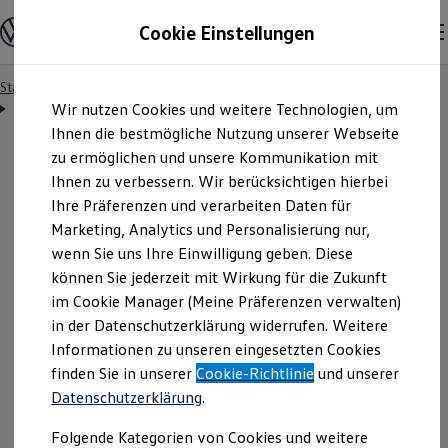
Modelle und Konfigurator
Cookie Einstellungen
Konfigurator
Modelle vergleichen
Konfiguration laden
Startseite
Besitzer und Service
Über Ihr Auto
Zum
Zum
Autosuche
Assistenzsysteme
Wir nutzen Cookies und weitere Technologien, um
Hauptinhalt
Footer
Elektroautos
springen
springen
Ihnen die bestmögliche Nutzung unserer Webseite
ENERGY Sondermodelle
Nutzfahrzeuge
zu ermöglichen und unsere Kommunikation mit
SUV und CUV
Ihnen zu verbessern. Wir berücksichtigen hierbei
Familienautos
IQ.DRIVE & IQ.LIGHT
Ihre Präferenzen und verarbeiten Daten für
Kombis
Kompaktwagen
Marketing, Analytics und Personalisierung nur,
Sportwagen
wenn Sie uns Ihre Einwilligung geben. Diese
Schnell verfügbare Fahrzeuge
Angebote und Produkte
können Sie jederzeit mit Wirkung für die Zukunft
Aktuelle Angebote
im Cookie Manager (Meine Präferenzen verwalten)
E-Auto-Förderung
in der Datenschutzerklärung widerrufen. Weitere
Volkswagen Marktplatz
Informationen zu unseren eingesetzten Cookies
Die ENERGY Sondermodelle
Ganz schön clever:
Mit
Junge Gebrauchtwagen und Gebrauchtwagen
finden Sie in unserer
Cookie-Richtlinie
und unserer
Volkswagen Zertifizierte Gebrauchtwagen
unseren Assistenzsystemen
Datenschutzerklärung
.
Elektromobilität bei Gebrauchtwagen
Zubehör- und Serviceangebote
sicherer und entspannter ans
Folgende Kategorien von Cookies und weitere
Saisonangebote