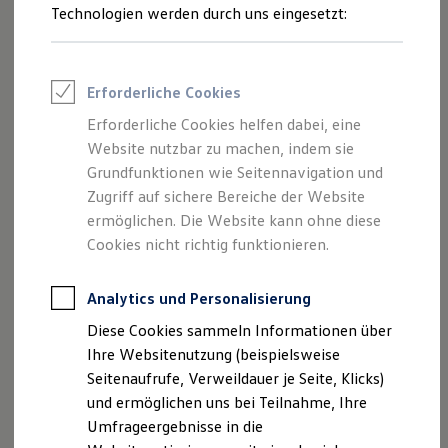
Reifenpakete
Ziel.
Technologien werden durch uns eingesetzt:
Leasing
Leasing-Angebote
Gebrauchtwagen Leasing
Ob automatisches Einparken, präzises Spurhalten
--:--
Junge Gebrauchtwagen-Leasing
1
Erforderliche Cookies
oder vorausschauendes Warnen und Bremsen –
Verbleibende Zeit, --
Elektroauto Leasing
Kleinwagen-Leasing
mit den intelligenten Fahrerassistenzsystemen
Erforderliche Cookies helfen dabei, eine
Leasing ohne Anzahlung
IQ.DRIVE und IQ.LIGHT unterstützt Sie Ihr
Website nutzbar zu machen, indem sie
Finanzierung
Autokredit mit Schlussrate
Grundfunktionen wie Seitennavigation und
Volkswagen
unterwegs. Für mehr Sicherheit und
Versicherungen und Garantien
Zugriff auf sichere Bereiche der Website
Fahrkomfort.
Kfz-Versicherung
ermöglichen. Die Website kann ohne diese
Restschuldversicherungen
Garantien
Cookies nicht richtig funktionieren.
Welche Assistenzsysteme für Ihr Modell
Wartungsverträge
verfügbar sind, finden Sie
hier
.
Geschäftskunden
Professional Class bei Volkswagen
Analytics und Personalisierung
Großkunden
Fahrassistenzsysteme
Diese Cookies sammeln Informationen über
Behörden
Direktkunden
Ihre Websitenutzung (beispielsweise
Parkassistenzsysteme
Sonderfahrzeuge
Seitenaufrufe, Verweildauer je Seite, Klicks)
Anpfiff zum Gewinn
Assistenzsysteme für mehr Sicherheit
und ermöglichen uns bei Teilnahme, Ihre
Elektromobilität
Elektroautos
Umfrageergebnisse in die
Assistenzsysteme für bessere Sicht
ID. Tutorials