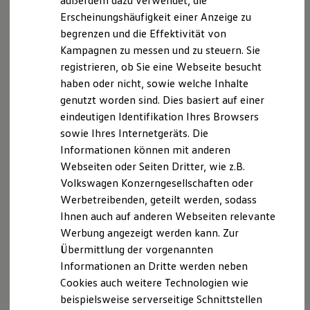
außerdem dazu verwendet, die
Datenschutzerklärungen
Cookie-Richtlinie
Hybridautos
Erscheinungshäufigkeit einer Anzeige zu
Lizenzhinweise Dritter
Marke und Erlebnis
begrenzen und die Effektivität von
1
Volkswagen R und R Experience
Angaben zum Digital Services Act (DSA)
EU Data Act
R-Modelle
Kampagnen zu messen und zu steuern. Sie
Produktsicherheitsinformationen
Vertrag Widerrufen
Mehr zum
Connected Travel Assist
Me
R Experience
registrieren, ob Sie eine Webseite besucht
Driving Experience
haben oder nicht, sowie welche Inhalte
Volkswagen entdecken
Werkbesichtigung
genutzt worden sind. Dies basiert auf einer
Disclaimer von Volkswagen AG
Factory visit
eindeutigen Identifikation Ihres Browsers
Lifestyle Shop
2.
Beispielhafte Illustration
sowie Ihres Internetgeräts. Die
T-Roc Kollektion
Golf Kollektion
3.
Im Rahmen der Grenzen des Systems.
Informationen können mit anderen
ID. Kollektion
Parkassistenzsyste
Webseiten oder Seiten Dritter, wie z.B.
Volkswagen Kollektion
Die in dieser Darstellung gezeigten Fahrzeuge und
Volkswagen Konzerngesellschaften oder
R-Kollektion
Ausstattungen können in einzelnen Details vom aktuellen
me im Detail.
GTI Kollektion
Werbetreibenden, geteilt werden, sodass
deutschen Lieferprogramm abweichen. Abgebildet sind
Fußball Drop
teilweise Sonderausstattungen der Fahrzeuge gegen
Ihnen auch auf anderen Webseiten relevante
we drive football
Mehrpreis.
Werbung angezeigt werden kann. Zur
#wedriveproud
Bitte beachten Sie auch unseren Konfigurator für eine
Besitzer und Service
Übermittlung der vorgenannten
myVolkswagen
Übersicht der aktuell verfügbaren Modelle und Ausstattungen.
Informationen an Dritte werden neben
Software Updates
Die angegebenen Verbrauchs- und Emissionswerte beziehen
Cookies auch weitere Technologien wie
Service und Ersatzteile
Inspektion und HU/AU
sich nicht auf ein einzelnes Fahrzeug und sind nicht Bestandteil
beispielsweise serverseitige Schnittstellen
Reparaturen und Checks