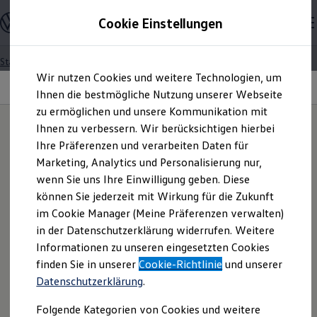
Modelle und Konfigurator
Cookie Einstellungen
Konfigurator
Modelle vergleichen
Konfiguration laden
Startseite
Besitzer und Service
Über Ihr Auto
Zum
Zum
Autosuche
Assistenzsysteme
Wir nutzen Cookies und weitere Technologien, um
Hauptinhalt
Footer
Elektroautos
Emergency Assist
springen
springen
Ihnen die bestmögliche Nutzung unserer Webseite
ENERGY Sondermodelle
Nutzfahrzeuge
zu ermöglichen und unsere Kommunikation mit
SUV und CUV
Ihnen zu verbessern. Wir berücksichtigen hierbei
Familienautos
IQ.DRIVE & IQ.LIGHT
Ihre Präferenzen und verarbeiten Daten für
Kombis
Kann agieren,
wenn Sie
Kompaktwagen
Marketing, Analytics und Personalisierung nur,
Sportwagen
wenn Sie uns Ihre Einwilligung geben. Diese
Schnell verfügbare Fahrzeuge
nicht reagieren.
Angebote und Produkte
können Sie jederzeit mit Wirkung für die Zukunft
Aktuelle Angebote
im Cookie Manager (Meine Präferenzen verwalten)
E-Auto-Förderung
in der Datenschutzerklärung widerrufen. Weitere
Volkswagen Marktplatz
Informationen zu unseren eingesetzten Cookies
Die ENERGY Sondermodelle
Ganz schön clever:
Mit
Junge Gebrauchtwagen und Gebrauchtwagen
finden Sie in unserer
Cookie-Richtlinie
und unserer
Volkswagen Zertifizierte Gebrauchtwagen
unseren Assistenzsystemen
Datenschutzerklärung
.
Elektromobilität bei Gebrauchtwagen
Zubehör- und Serviceangebote
sicherer und entspannter ans
Folgende Kategorien von Cookies und weitere
Saisonangebote