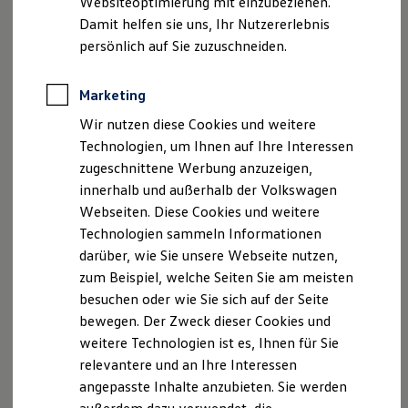
Websiteoptimierung mit einzubeziehen.
Elektrofahrzeugkonzepte
Damit helfen sie uns, Ihr Nutzererlebnis
ID. EVERY1
Reichweite
persönlich auf Sie zuzuschneiden.
, 1 von 2
, 2 von 2
Reichweite der ID. Modelle
Fahrassistenzsyste
Emergency Assist gezeigt am
ID.7 Tourer
Reichweite im Winter
Rekuperation
Marketing
me im Detail.
Laden
Wir nutzen diese Cookies und weitere
Laden unterwegs
Sollten Sie während der Fahrt aufgrund einer
Laden Zuhause
Technologien, um Ihnen auf Ihre Interessen
Ladestationen finden
Beeinträchtigung oder Notlage nicht mehr in der Lage sein,
zugeschnittene Werbung anzuzeigen,
Ladezeitensimulator
das Fahrzeug zu steuern, kann der Emergency Assist diese
innerhalb und außerhalb der Volkswagen
Batterie
Situation erkennen. Das System versucht zunächst, Sie zu
Sicherheit
Webseiten. Diese Cookies und weitere
Garantie und Lebensdauer
reaktivieren. Falls dies nicht erfolgreich ist, übernimmt es
Technologien sammeln Informationen
Nachhaltigkeit
die Fahrzeugsteuerung und bringt Ihr Fahrzeug zum Stehen,
darüber, wie Sie unsere Webseite nutzen,
Technologie
um potenzielle Unfälle zu vermeiden oder deren Schwere zu
Kosten und Kauf
zum Beispiel, welche Seiten Sie am meisten
Verbrauchskosten
3
mindern.
besuchen oder wie Sie sich auf der Seite
Kaufoptionen
bewegen. Der Zweck dieser Cookies und
E-Auto-Förderung
Software und Konnektivität
weitere Technologien ist es, Ihnen für Sie
Die ID. Software 6
relevantere und an Ihre Interessen
ID. Software Versionen und Updates
angepasste Inhalte anzubieten. Sie werden
Digitale Extras
Impressum
Nutzungsbedingungen
Schnittstellen zu Ihrem ID.