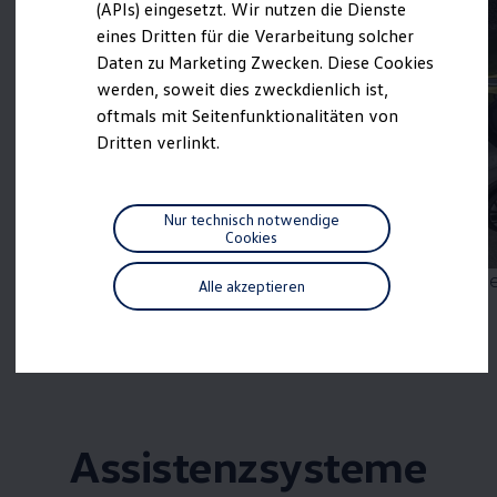
(APIs) eingesetzt. Wir nutzen die Dienste
Motorenöl und Flüssigkeiten
eines Dritten für die Verarbeitung solcher
Räder und Reifen
Pannen- und Unfallhilfe
Daten zu Marketing Zwecken. Diese Cookies
Economy Service
werden, soweit dies zweckdienlich ist,
Volkswagen Teile
oftmals mit Seitenfunktionalitäten von
Zubehör
Modellspezifisches Zubehör
Dritten verlinkt.
Schutz und Pflege
Transport
Entertainment und Elektronik
Individualisieren
Nur technisch notwendige
Wallbox und Ladekabel
Cookies
1
Digitale Extras
Dienste für Ihr Modell finden
Mehr zum
Parkassistent „Park Assist Pro“
Me
Alle akzeptieren
Volkswagen Apps, Login und Shop
Handy und Fahrzeug verbinden
Updates für Software, Karten und Radio
Über Ihr Auto
Vorgängermodelle
Kundeninformationen
Volkswagen Kundenbetreuung
Warn- und Kontrollleuchten
Assistenzsysteme
Assistenzsysteme
Digitale Betriebsanleitung
Live Beratung