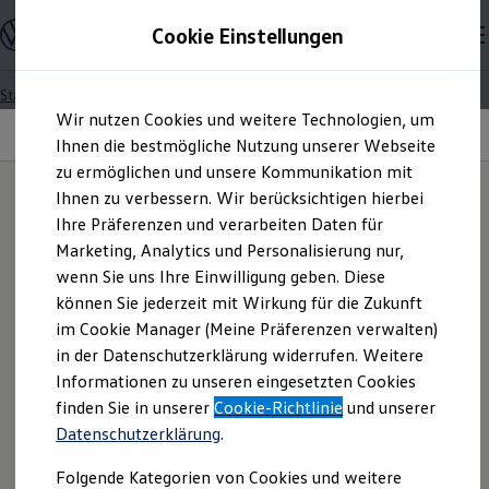
Modelle und Konfigurator
Cookie Einstellungen
Konfigurator
Modelle vergleichen
Konfiguration laden
Startseite
Besitzer und Service
Über Ihr Auto
Zum
Zum
Autosuche
Assistenzsysteme
Wir nutzen Cookies und weitere Technologien, um
Hauptinhalt
Footer
Elektroautos
Spurhalteassistent „Lane Assist“
springen
springen
Ihnen die bestmögliche Nutzung unserer Webseite
ENERGY Sondermodelle
Nutzfahrzeuge
zu ermöglichen und unsere Kommunikation mit
SUV und CUV
Ihnen zu verbessern. Wir berücksichtigen hierbei
Familienautos
IQ.DRIVE & IQ.LIGHT
Ihre Präferenzen und verarbeiten Daten für
Kombis
Bleibt Ihrer
Spur treu.
Kompaktwagen
Marketing, Analytics und Personalisierung nur,
Sportwagen
wenn Sie uns Ihre Einwilligung geben. Diese
Schnell verfügbare Fahrzeuge
Angebote und Produkte
können Sie jederzeit mit Wirkung für die Zukunft
Aktuelle Angebote
im Cookie Manager (Meine Präferenzen verwalten)
E-Auto-Förderung
in der Datenschutzerklärung widerrufen. Weitere
Volkswagen Marktplatz
Informationen zu unseren eingesetzten Cookies
Die ENERGY Sondermodelle
Ganz schön clever:
Mit
Junge Gebrauchtwagen und Gebrauchtwagen
finden Sie in unserer
Cookie-Richtlinie
und unserer
Volkswagen Zertifizierte Gebrauchtwagen
unseren Assistenzsystemen
Datenschutzerklärung
.
Elektromobilität bei Gebrauchtwagen
Zubehör- und Serviceangebote
sicherer und entspannter ans
Folgende Kategorien von Cookies und weitere
Saisonangebote