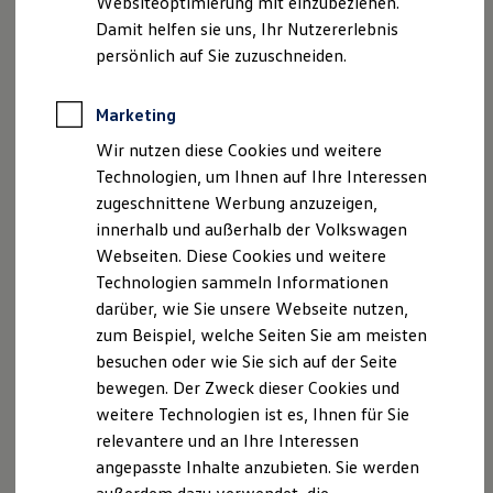
Websiteoptimierung mit einzubeziehen.
Elektrofahrzeugkonzepte
Damit helfen sie uns, Ihr Nutzererlebnis
ID. EVERY1
Reichweite
persönlich auf Sie zuzuschneiden.
Reichweite der ID. Modelle
Disclaimer von Volkswagen AG
Fahrassistenzsyste
Reichweite im Winter
1.
Beispielhafte Illustration
Rekuperation
Marketing
me im Detail.
Laden
2.
Im Rahmen der Grenzen des Systems.
Wir nutzen diese Cookies und weitere
Laden unterwegs
Laden Zuhause
Technologien, um Ihnen auf Ihre Interessen
Die in dieser Darstellung gezeigten Fahrzeuge und
Ladestationen finden
zugeschnittene Werbung anzuzeigen,
Ausstattungen können in einzelnen Details vom aktuellen
Ladezeitensimulator
deutschen Lieferprogramm abweichen. Abgebildet sind
innerhalb und außerhalb der Volkswagen
Batterie
Sicherheit
teilweise Sonderausstattungen der Fahrzeuge gegen
Webseiten. Diese Cookies und weitere
Garantie und Lebensdauer
Mehrpreis.
Technologien sammeln Informationen
Nachhaltigkeit
Bitte beachten Sie auch unseren Konfigurator für eine
darüber, wie Sie unsere Webseite nutzen,
Technologie
Übersicht der aktuell verfügbaren Modelle und Ausstattungen.
Kosten und Kauf
zum Beispiel, welche Seiten Sie am meisten
Verbrauchskosten
Die angegebenen Verbrauchs- und Emissionswerte beziehen
besuchen oder wie Sie sich auf der Seite
Kaufoptionen
sich nicht auf ein einzelnes Fahrzeug und sind nicht Bestandteil
bewegen. Der Zweck dieser Cookies und
E-Auto-Förderung
des Angebots, sondern dienen allein Vergleichszwecken
Software und Konnektivität
weitere Technologien ist es, Ihnen für Sie
zwischen den verschiedenen Fahrzeugtypen.
Die ID. Software 6
relevantere und an Ihre Interessen
ID. Software Versionen und Updates
Zusatzausstattungen und
Zubehör
(Anbauteile, Reifenformat
angepasste Inhalte anzubieten. Sie werden
Digitale Extras
usw.) können relevante Fahrzeugparameter, wie
z. B.
Gewicht,
Schnittstellen zu Ihrem ID.
Rollwiderstand und Aerodynamik verändern und neben