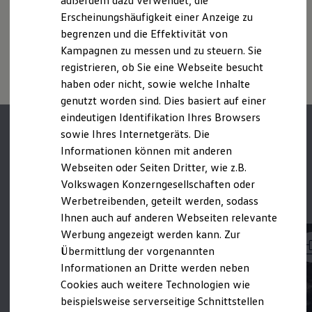
außerdem dazu verwendet, die
Hybridautos
Witterungs- und Verkehrsbedingungen sowie dem
Erscheinungshäufigkeit einer Anzeige zu
Marke und Erlebnis
individuellen Fahrverhalten den Kraftstoffverbrauch, den
begrenzen und die Effektivität von
1
Volkswagen R und R Experience
Stromverbrauch, die CO₂-Emissionen und die
R-Modelle
Kampagnen zu messen und zu steuern. Sie
Mehr zum
Connected Travel Assist
Me
R Experience
Fahrleistungswerte eines Fahrzeugs beeinflussen.
registrieren, ob Sie eine Webseite besucht
Driving Experience
haben oder nicht, sowie welche Inhalte
Volkswagen entdecken
Werkbesichtigung
genutzt worden sind. Dies basiert auf einer
Factory visit
eindeutigen Identifikation Ihres Browsers
Lifestyle Shop
sowie Ihres Internetgeräts. Die
T-Roc Kollektion
Golf Kollektion
Informationen können mit anderen
ID. Kollektion
Parkassistenzsyste
Webseiten oder Seiten Dritter, wie z.B.
Volkswagen Kollektion
Volkswagen Konzerngesellschaften oder
R-Kollektion
me im Detail.
GTI Kollektion
Werbetreibenden, geteilt werden, sodass
Fußball Drop
Ihnen auch auf anderen Webseiten relevante
we drive football
Werbung angezeigt werden kann. Zur
#wedriveproud
Besitzer und Service
Übermittlung der vorgenannten
myVolkswagen
Informationen an Dritte werden neben
Software Updates
Cookies auch weitere Technologien wie
Service und Ersatzteile
Inspektion und HU/AU
beispielsweise serverseitige Schnittstellen
Reparaturen und Checks