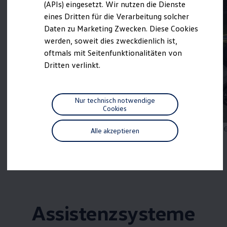
(APIs) eingesetzt. Wir nutzen die Dienste
Motorenöl und Flüssigkeiten
eines Dritten für die Verarbeitung solcher
Räder und Reifen
Pannen- und Unfallhilfe
Daten zu Marketing Zwecken. Diese Cookies
Economy Service
werden, soweit dies zweckdienlich ist,
Volkswagen Teile
oftmals mit Seitenfunktionalitäten von
Zubehör
Modellspezifisches Zubehör
Dritten verlinkt.
Schutz und Pflege
Transport
Entertainment und Elektronik
Individualisieren
Nur technisch notwendige
Wallbox und Ladekabel
Cookies
1
Digitale Extras
Dienste für Ihr Modell finden
Mehr zum
Parkassistent „Park Assist Pro“
Me
Alle akzeptieren
Volkswagen Apps, Login und Shop
Handy und Fahrzeug verbinden
Updates für Software, Karten und Radio
Über Ihr Auto
Vorgängermodelle
Kundeninformationen
Volkswagen Kundenbetreuung
Warn- und Kontrollleuchten
Assistenzsysteme
Assistenzsysteme
Digitale Betriebsanleitung
Live Beratung