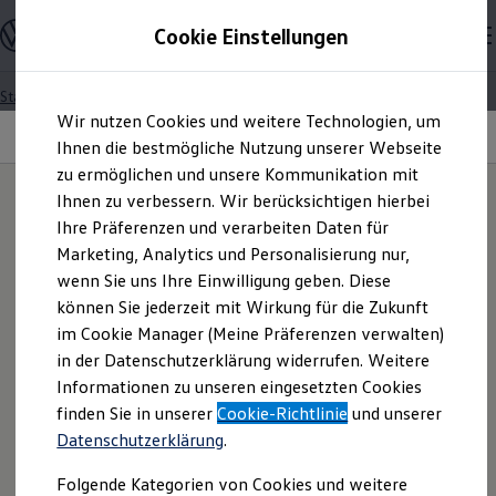
Modelle und Konfigurator
Cookie Einstellungen
Konfigurator
Modelle vergleichen
Konfiguration laden
Startseite
Besitzer und Service
Über Ihr Auto
Zum
Zum
Autosuche
Assistenzsysteme
Wir nutzen Cookies und weitere Technologien, um
Hauptinhalt
Footer
Elektroautos
Spurwechselassistent „Side Assist“
springen
springen
Ihnen die bestmögliche Nutzung unserer Webseite
ENERGY Sondermodelle
Nutzfahrzeuge
zu ermöglichen und unsere Kommunikation mit
SUV und CUV
Ihnen zu verbessern. Wir berücksichtigen hierbei
Familienautos
IQ.DRIVE & IQ.LIGHT
Ihre Präferenzen und verarbeiten Daten für
Kombis
Stets
an
Ihrer Seite.
Kompaktwagen
Marketing, Analytics und Personalisierung nur,
Sportwagen
wenn Sie uns Ihre Einwilligung geben. Diese
Schnell verfügbare Fahrzeuge
Angebote und Produkte
können Sie jederzeit mit Wirkung für die Zukunft
Aktuelle Angebote
im Cookie Manager (Meine Präferenzen verwalten)
E-Auto-Förderung
in der Datenschutzerklärung widerrufen. Weitere
Volkswagen Marktplatz
Informationen zu unseren eingesetzten Cookies
Die ENERGY Sondermodelle
Ganz schön clever:
Mit
Junge Gebrauchtwagen und Gebrauchtwagen
finden Sie in unserer
Cookie-Richtlinie
und unserer
Volkswagen Zertifizierte Gebrauchtwagen
unseren Assistenzsystemen
Datenschutzerklärung
.
Elektromobilität bei Gebrauchtwagen
Zubehör- und Serviceangebote
sicherer und entspannter ans
Folgende Kategorien von Cookies und weitere
Saisonangebote