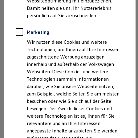
Websiteoptimierung mit einzubeziehen.
Elektrofahrzeugkonzepte
Damit helfen sie uns, Ihr Nutzererlebnis
ID. EVERY1
Reichweite
persönlich auf Sie zuzuschneiden.
Impressum
Nutzungsbedingungen
Reichweite der ID. Modelle
Fahrassistenzsyste
Reichweite im Winter
Datenschutzerklärungen
Cookie-Richtlinie
Rekuperation
Marketing
Lizenzhinweise Dritter
me im Detail.
Laden
Angaben zum Digital Services Act (DSA)
EU Data Act
Wir nutzen diese Cookies und weitere
Laden unterwegs
Laden Zuhause
Produktsicherheitsinformationen
Vertrag Widerrufen
Technologien, um Ihnen auf Ihre Interessen
Ladestationen finden
zugeschnittene Werbung anzuzeigen,
Ladezeitensimulator
innerhalb und außerhalb der Volkswagen
Batterie
Sicherheit
Webseiten. Diese Cookies und weitere
Disclaimer von Volkswagen AG
Garantie und Lebensdauer
Technologien sammeln Informationen
Nachhaltigkeit
1.
Beispielhafte Illustration
darüber, wie Sie unsere Webseite nutzen,
Technologie
Kosten und Kauf
2.
Im Rahmen der Grenzen des Systems.
zum Beispiel, welche Seiten Sie am meisten
Verbrauchskosten
besuchen oder wie Sie sich auf der Seite
3.
Der Fahrer muss jederzeit bereit sein, das Assistenzsystem zu
Kaufoptionen
bewegen. Der Zweck dieser Cookies und
E-Auto-Förderung
übersteuern und wird nicht von seiner Verantwortung
Software und Konnektivität
entbunden, das Fahrzeug umsichtig zu fahren.
weitere Technologien ist es, Ihnen für Sie
Die ID. Software 6
relevantere und an Ihre Interessen
ID. Software Versionen und Updates
Die in dieser Darstellung gezeigten Fahrzeuge und
angepasste Inhalte anzubieten. Sie werden
Digitale Extras
Ausstattungen können in einzelnen Details vom aktuellen
Schnittstellen zu Ihrem ID.
deutschen Lieferprogramm abweichen. Abgebildet sind