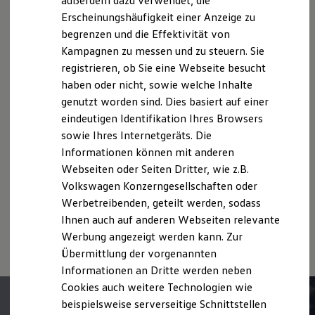
außerdem dazu verwendet, die
Hybridautos
teilweise Sonderausstattungen der Fahrzeuge gegen
Erscheinungshäufigkeit einer Anzeige zu
Marke und Erlebnis
Mehrpreis.
begrenzen und die Effektivität von
1
Volkswagen R und R Experience
Bitte beachten Sie auch unseren Konfigurator für eine
R-Modelle
Kampagnen zu messen und zu steuern. Sie
Mehr zum
Connected Travel Assist
Me
R Experience
Übersicht der aktuell verfügbaren Modelle und Ausstattungen.
registrieren, ob Sie eine Webseite besucht
Driving Experience
Die angegebenen Verbrauchs- und Emissionswerte beziehen
haben oder nicht, sowie welche Inhalte
Volkswagen entdecken
Werkbesichtigung
sich nicht auf ein einzelnes Fahrzeug und sind nicht Bestandteil
genutzt worden sind. Dies basiert auf einer
Factory visit
des Angebots, sondern dienen allein Vergleichszwecken
eindeutigen Identifikation Ihres Browsers
Lifestyle Shop
zwischen den verschiedenen Fahrzeugtypen.
sowie Ihres Internetgeräts. Die
T-Roc Kollektion
Zusatzausstattungen und
Zubehör
(Anbauteile, Reifenformat
Golf Kollektion
Informationen können mit anderen
usw.) können relevante Fahrzeugparameter, wie
z. B.
Gewicht,
ID. Kollektion
Parkassistenzsyste
Webseiten oder Seiten Dritter, wie z.B.
Rollwiderstand und Aerodynamik verändern und neben
Volkswagen Kollektion
Volkswagen Konzerngesellschaften oder
R-Kollektion
Witterungs- und Verkehrsbedingungen sowie dem
me im Detail.
GTI Kollektion
individuellen Fahrverhalten den Kraftstoffverbrauch, den
Werbetreibenden, geteilt werden, sodass
Fußball Drop
Stromverbrauch, die CO₂-Emissionen und die
Ihnen auch auf anderen Webseiten relevante
we drive football
Fahrleistungswerte eines Fahrzeugs beeinflussen.
Werbung angezeigt werden kann. Zur
#wedriveproud
Besitzer und Service
Übermittlung der vorgenannten
myVolkswagen
Informationen an Dritte werden neben
Software Updates
Cookies auch weitere Technologien wie
Service und Ersatzteile
Inspektion und HU/AU
beispielsweise serverseitige Schnittstellen
Reparaturen und Checks