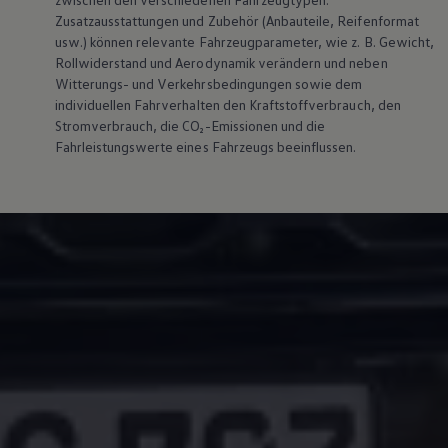
Magazin
Zusatzausstattungen und
Zubehör
(Anbauteile, Reifenformat
Lifestyle
usw.) können relevante Fahrzeugparameter, wie
z. B.
Gewicht,
Transport
Rollwiderstand und Aerodynamik verändern und neben
Familie
Witterungs- und Verkehrsbedingungen sowie dem
Elektromobilität
individuellen Fahrverhalten den Kraftstoffverbrauch, den
Volkswagen R
Pannen- und Unfallhilfe
Stromverbrauch, die CO₂-Emissionen und die
Volkswagen Kundenbetreuung
Fahrleistungswerte eines Fahrzeugs beeinflussen.