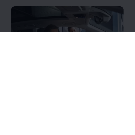
Werkstatt Update
Sie werden von Ihrem
Volkswagen
Partner
informiert, wenn ein Update in der Werkstatt
durchgeführt wird. Wir erklären Ihnen alles rund um
den Ablauf der Installation eines Werkstatt Updates.
Mehr zum Ablauf eines Werkstatt Updates