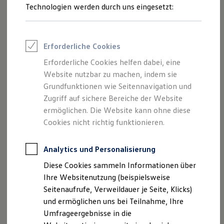
Reifenpakete
Technologien werden durch uns eingesetzt:
Sie einen
FAQ
-Bereich und Kontaktmöglichkeiten.
Leasing
Leasing-Angebote
Gebrauchtwagen Leasing
Mehr zur Hilfe zu Apps und digitalen Diensten
Junge Gebrauchtwagen-Leasing
Erforderliche Cookies
Elektroauto Leasing
Ablauf
des Updates
Kleinwagen-Leasing
Erforderliche Cookies helfen dabei, eine
Leasing ohne Anzahlung
Website nutzbar zu machen, indem sie
Finanzierung
Autokredit mit Schlussrate
Grundfunktionen wie Seitennavigation und
Versicherungen und Garantien
Zugriff auf sichere Bereiche der Website
Hier geben wir Ihnen einen Überblick, wie Sie das neueste
Kfz-Versicherung
ermöglichen. Die Website kann ohne diese
Restschuldversicherungen
Software-Update in Ihrem Fahrzeug installieren.
Garantien
Cookies nicht richtig funktionieren.
Wartungsverträge
Mitteilung:
Geschäftskunden
Wenn ein Update vorliegt, bekommen Sie im
Professional Class bei Volkswagen
Analytics und Personalisierung
Großkunden
Infotainment-System Ihres Fahrzeugs eine
Diese Cookies sammeln Informationen über
Behörden
Benachrichtigung. Darin finden Sie
Direktkunden
Ihre Websitenutzung (beispielsweise
Informationen zu den anstehenden Änderungen.
Sonderfahrzeuge
Seitenaufrufe, Verweildauer je Seite, Klicks)
Anpfiff zum Gewinn
Autorisierung:
und ermöglichen uns bei Teilnahme, Ihre
Elektromobilität
Elektroautos
In der Benachrichtigung können Sie den
Umfrageergebnisse in die
ID. Tutorials