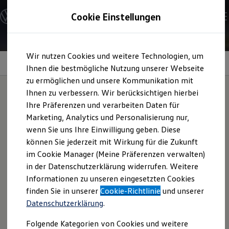
Modelle und Konfigurator
Cookie Einstellungen
Konfigurator
Modelle vergleichen
Konfiguration laden
Zum
Zum
Autosuche
Wir nutzen Cookies und weitere Technologien, um
Hauptinhalt
Footer
Elektroautos
springen
springen
Information
Ihnen die bestmögliche Nutzung unserer Webseite
ENERGY Sondermodelle
Nutzfahrzeuge
zu ermöglichen und unsere Kommunikation mit
SUV und CUV
Ihnen zu verbessern. Wir berücksichtigen hierbei
Familienautos
Ihre Präferenzen und verarbeiten Daten für
Kombis
Systemaktualisierung
Kompaktwagen
Marketing, Analytics und Personalisierung nur,
Sportwagen
wenn Sie uns Ihre Einwilligung geben. Diese
Schnell verfügbare Fahrzeuge
Angebote und Produkte
können Sie jederzeit mit Wirkung für die Zukunft
Voraussetzung für ein Software-Update in Ihrem
Aktuelle Angebote
im Cookie Manager (Meine Präferenzen verwalten)
Fahrzeug
E-Auto-Förderung
in der Datenschutzerklärung widerrufen. Weitere
Volkswagen Marktplatz
Informationen zu unseren eingesetzten Cookies
Die ENERGY Sondermodelle
Ihr Fahrzeug muss online sein und darf sich nicht im Offline-
Junge Gebrauchtwagen und Gebrauchtwagen
finden Sie in unserer
Cookie-Richtlinie
und unserer
Modus befinden, d.h. Sie müssen das Daten-Teilen erlauben,
Volkswagen Zertifizierte Gebrauchtwagen
Datenschutzerklärung
.
um ein Software-Update erhalten zu können.
Elektromobilität bei Gebrauchtwagen
Zubehör- und Serviceangebote
Folgende Kategorien von Cookies und weitere
Saisonangebote
Sie haben Fragen zu diesem Software Update? Hier finden