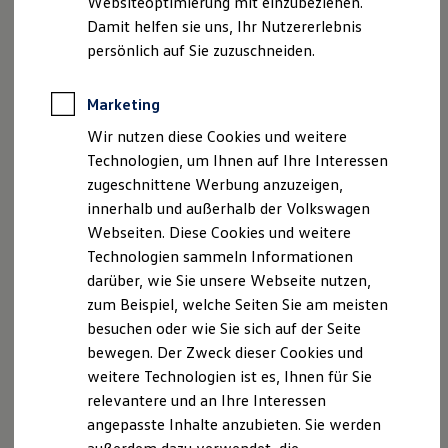
Download des Updates starten – oder diesen
Websiteoptimierung mit einzubeziehen.
Elektrofahrzeugkonzepte
alternativ auch abbrechen. Dann werden Sie
Damit helfen sie uns, Ihr Nutzererlebnis
ID. EVERY1
Reichweite
später erneut über das Update informiert.
persönlich auf Sie zuzuschneiden.
Reichweite der ID. Modelle
Download:
Reichweite im Winter
Rekuperation
Der Download erfolgt im Hintergrund, während
Marketing
Laden
Sie Ihr Fahrzeug weiter nutzen können und nicht
Wir nutzen diese Cookies und weitere
Laden unterwegs
auf den Abschluss warten müssen. Im
Laden Zuhause
Technologien, um Ihnen auf Ihre Interessen
Ladestationen finden
Infotainment unter „Systeminformationen“
zugeschnittene Werbung anzuzeigen,
Ladezeitensimulator
haben Sie die Möglichkeit, den Fortschritt
innerhalb und außerhalb der Volkswagen
Batterie
einzusehen. Wenn Sie die Zündung ausschalten,
Sicherheit
Webseiten. Diese Cookies und weitere
Garantie und Lebensdauer
pausiert der Download. Sobald Sie diese wieder
Technologien sammeln Informationen
Nachhaltigkeit
einschalten, wird er fortgesetzt.
darüber, wie Sie unsere Webseite nutzen,
Technologie
Kosten und Kauf
zum Beispiel, welche Seiten Sie am meisten
Installation:
Verbrauchskosten
besuchen oder wie Sie sich auf der Seite
Wenn der Download abgeschlossen ist,
Kaufoptionen
bewegen. Der Zweck dieser Cookies und
bekommen Sie eine Benachrichtigung, dass die
E-Auto-Förderung
Software und Konnektivität
weitere Technologien ist es, Ihnen für Sie
Installation des Updates bereit ist. Wenn Sie die
Die ID. Software 6
relevantere und an Ihre Interessen
Installation starten, dann stellen Sie das
ID. Software Versionen und Updates
angepasste Inhalte anzubieten. Sie werden
Fahrzeug sicher ab und verlassen Sie das
Digitale Extras
Schnittstellen zu Ihrem ID.