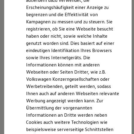
außerdem dazu verwendet, die
Fahrzeug. Die Zündung wird somit ausgeschaltet
Hybridautos
Erscheinungshäufigkeit einer Anzeige zu
und die Installation erfolgt bei ausgeschalteter
Marke und Erlebnis
begrenzen und die Effektivität von
Zündung. Bitte nutzen Sie das Fahrzeug für die
Volkswagen R und R Experience
R-Modelle
Kampagnen zu messen und zu steuern. Sie
Zeit der Installation nicht, damit das Update
R Experience
registrieren, ob Sie eine Webseite besucht
ordnungsgemäß installiert wird. Die Installation
Driving Experience
haben oder nicht, sowie welche Inhalte
kann circa 20–40 Minuten dauern. Die genaue
Volkswagen entdecken
Werkbesichtigung
genutzt worden sind. Dies basiert auf einer
Installationszeit wird Ihnen im Infotainment-
Factory visit
eindeutigen Identifikation Ihres Browsers
System angezeigt. Alternativ können Sie die
Lifestyle Shop
sowie Ihres Internetgeräts. Die
Installation auch abbrechen. Dann werden Sie
T-Roc Kollektion
Golf Kollektion
Informationen können mit anderen
später für das Update erneut informiert.
ID. Kollektion
Webseiten oder Seiten Dritter, wie z.B.
Volkswagen Kollektion
Abschluss:
Volkswagen Konzerngesellschaften oder
R-Kollektion
Sie erhalten eine Meldung, dass die
GTI Kollektion
Werbetreibenden, geteilt werden, sodass
Systemaktualisierung abgeschlossen wurde.
Fußball Drop
Ihnen auch auf anderen Webseiten relevante
we drive football
Sollte Ihnen nach dem Update etwas
Werbung angezeigt werden kann. Zur
#wedriveproud
ungewöhnlich vorkommen, dann wenden Sie
Besitzer und Service
Übermittlung der vorgenannten
sich bitte an Ihren
Volkswagen
Partner.
myVolkswagen
Informationen an Dritte werden neben
Software Updates
Cookies auch weitere Technologien wie
Service und Ersatzteile
Inspektion und HU/AU
beispielsweise serverseitige Schnittstellen
Reparaturen und Checks