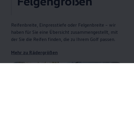
Felgengrößen
Reifenbreite, Einpresstiefe oder Felgenbreite – wir
haben für Sie eine Übersicht zusammengestellt, mit
der Sie die Reifen finden, die zu Ihrem
Golf
passen.
Mehr zu Rädergrößen