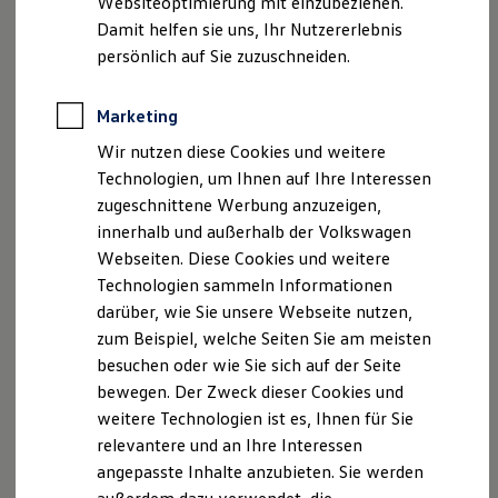
Websiteoptimierung mit einzubeziehen.
Elektrofahrzeugkonzepte
oder in Ihrem Multimediasystem. Sollten Sie sich über Ihren
Damit helfen sie uns, Ihr Nutzererlebnis
ID. EVERY1
Reichweite
Termin unsicher sein, wenden Sie sich bitte vorab an Ihren
persönlich auf Sie zuzuschneiden.
Reichweite der ID. Modelle
Volkswagen
Partner. Bitte beachten Sie, dass es bei einer
Reichweite im Winter
gebuchten Inspektion je nach Fahrzeugalter und
Rekuperation
Marketing
Laden
Laufleistung zu Zusatzkosten kommen kann, die natürlich
Wir nutzen diese Cookies und weitere
Laden unterwegs
mit Ihnen abstimmt werden.
Laden Zuhause
Technologien, um Ihnen auf Ihre Interessen
Ladestationen finden
zugeschnittene Werbung anzuzeigen,
Ladezeitensimulator
Vorteile
innerhalb und außerhalb der Volkswagen
Batterie
Sicherheit
Webseiten. Diese Cookies und weitere
Mobilitätsgarantie – profitieren Sie weiterhin
Garantie und Lebensdauer
Technologien sammeln Informationen
Nachhaltigkeit
von den Mobilitätsgarantien, egal ob Neu- oder
darüber, wie Sie unsere Webseite nutzen,
Technologie
Gebrauchtwagen
, ob Verbrenner-, Hybrid- oder
Kosten und Kauf
zum Beispiel, welche Seiten Sie am meisten
Elektrofahrzeug
Verbrauchskosten
besuchen oder wie Sie sich auf der Seite
Kaufoptionen
Gut unterwegs auf der Straße – regelmäßige
bewegen. Der Zweck dieser Cookies und
E-Auto-Förderung
Inspektionen sind förderlich für die Betriebs- und
Software und Konnektivität
weitere Technologien ist es, Ihnen für Sie
Die ID. Software 6
Verkehrssicherheit
relevantere und an Ihre Interessen
ID. Software Versionen und Updates
Beugt Defekten vor – Inspektion und Wartungen
angepasste Inhalte anzubieten. Sie werden
Digitale Extras
Schnittstellen zu Ihrem ID.
können auf längere Sicht zum Werterhalt Ihres