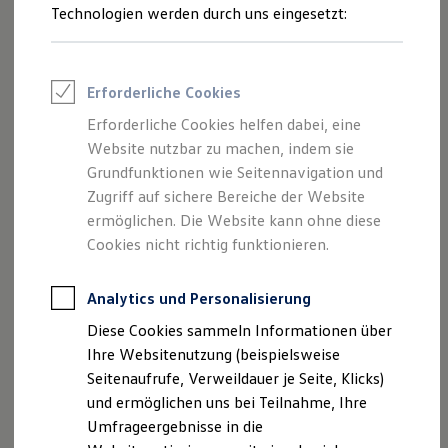
Reifenpakete
Technologien werden durch uns eingesetzt:
Leasing
Leasing-Angebote
Gebrauchtwagen Leasing
Junge Gebrauchtwagen-Leasing
Erforderliche Cookies
Elektroauto Leasing
Kleinwagen-Leasing
Erforderliche Cookies helfen dabei, eine
Leasing ohne Anzahlung
Website nutzbar zu machen, indem sie
Finanzierung
Inspektion
Autokredit mit Schlussrate
Grundfunktionen wie Seitennavigation und
Versicherungen und Garantien
Zugriff auf sichere Bereiche der Website
Kfz-Versicherung
Bei einer Inspektion Ihres Verbrenner-, Hybrid- oder
ermöglichen. Die Website kann ohne diese
Restschuldversicherungen
Elektrofahrzeugs führt Ihr
Volkswagen
Partner gemäß
Garantien
Cookies nicht richtig funktionieren.
Prüfplan Instandhaltungsarbeiten durch und kann dazu
Wartungsverträge
Geschäftskunden
beitragen, dass Ihr Fahrzeug verkehrs- und betriebssicher
Professional Class bei Volkswagen
Analytics und Personalisierung
ist – damit Sie Ihr Ziel erreichen können. Um die Prüfung
Großkunden
gründlich durchführen zu können, befindet sich Ihr Fahrzeug
Diese Cookies sammeln Informationen über
Behörden
Direktkunden
währenddessen auf einer Hebebühne. Es werden bis zu 42
Ihre Websitenutzung (beispielsweise
Sonderfahrzeuge
Prüfpunkte an Ihrem Auto kontrolliert – und
Seitenaufrufe, Verweildauer je Seite, Klicks)
Anpfiff zum Gewinn
scheckheftgepflegt können Sie dazu beitragen, den Wert
und ermöglichen uns bei Teilnahme, Ihre
Elektromobilität
Elektroautos
Ihres
Volkswagen
zu erhalten. Informationen zum nächsten
Umfrageergebnisse in die
ID. Tutorials
Service
finden Sie u. a. in Ihrer
Service
-Intervall-Anzeige