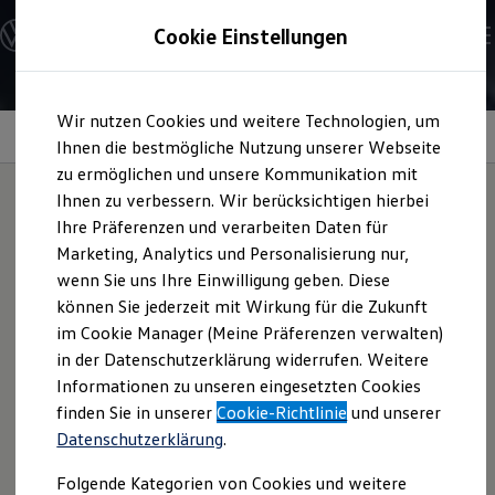
Modelle und Konfigurator
Cookie Einstellungen
Konfigurator
Modelle vergleichen
Konfiguration laden
Zum
Zum
Autosuche
Wir nutzen Cookies und weitere Technologien, um
Hauptinhalt
Footer
Elektroautos
springen
springen
Information
Ihnen die bestmögliche Nutzung unserer Webseite
ENERGY Sondermodelle
Nutzfahrzeuge
zu ermöglichen und unsere Kommunikation mit
SUV und CUV
Ihnen zu verbessern. Wir berücksichtigen hierbei
Familienautos
Ihre Präferenzen und verarbeiten Daten für
Kombis
Inspektion
und
Service
Kompaktwagen
Marketing, Analytics und Personalisierung nur,
Sportwagen
wenn Sie uns Ihre Einwilligung geben. Diese
Schnell verfügbare Fahrzeuge
Angebote und Produkte
können Sie jederzeit mit Wirkung für die Zukunft
Servicetermine unterscheiden sich in Ereignisse mit und
Aktuelle Angebote
im Cookie Manager (Meine Präferenzen verwalten)
ohne Ölwechsel.
E-Auto-Förderung
in der Datenschutzerklärung widerrufen. Weitere
Volkswagen Marktplatz
Informationen zu unseren eingesetzten Cookies
Die ENERGY Sondermodelle
Junge Gebrauchtwagen und Gebrauchtwagen
finden Sie in unserer
Cookie-Richtlinie
und unserer
Volkswagen Zertifizierte Gebrauchtwagen
Datenschutzerklärung
.
Elektromobilität bei Gebrauchtwagen
Zubehör- und Serviceangebote
Folgende Kategorien von Cookies und weitere
Saisonangebote