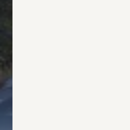
Magazin
Lifestyle
Transport
Familie
Elektromobilität
Volkswagen R
Pannen- und Unfallhilfe
Volkswagen Kundenbetreuung