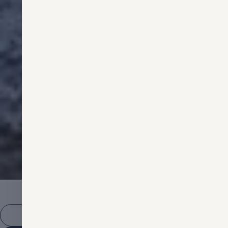
Golf
5
Mehr zu myVolkswagen