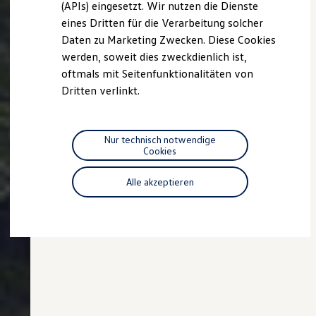
(APIs) eingesetzt. Wir nutzen die Dienste
Motorenöl und Flüssigkeiten
eines Dritten für die Verarbeitung solcher
Räder und Reifen
Pannen- und Unfallhilfe
Daten zu Marketing Zwecken. Diese Cookies
Economy Service
werden, soweit dies zweckdienlich ist,
Volkswagen Teile
oftmals mit Seitenfunktionalitäten von
Zubehör
Modellspezifisches Zubehör
Dritten verlinkt.
Schutz und Pflege
Transport
Entertainment und Elektronik
Individualisieren
Nur technisch notwendige
Wallbox und Ladekabel
Cookies
Digitale Extras
Dienste für Ihr Modell finden
Alle akzeptieren
Volkswagen Apps, Login und Shop
Handy und Fahrzeug verbinden
Updates für Software, Karten und Radio
Über Ihr Auto
Vorgängermodelle
Kundeninformationen
Volkswagen Kundenbetreuung
Warn- und Kontrollleuchten
Assistenzsysteme
Digitale Betriebsanleitung
Live Beratung