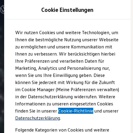
Modelle und Konfigurator
Cookie Einstellungen
Golf
Reifen- und
Konfigurator
Modelle vergleichen
Felgengrößen
Konfiguration laden
Zum
Zum
Autosuche
Wir nutzen Cookies und weitere Technologien, um
Folgende Angaben treffen i. d. R. auf alle
Golf
5
Hauptinhalt
Footer
Elektroautos
springen
springen
Ihnen die bestmögliche Nutzung unserer Webseite
ENERGY Sondermodelle
Modelle zu:
Nutzfahrzeuge
zu ermöglichen und unsere Kommunikation mit
SUV und CUV
Reifenbreite: zwischen 195 und 225 mm
Ihnen zu verbessern. Wir berücksichtigen hierbei
Familienautos
Ihre Präferenzen und verarbeiten Daten für
Kombis
Höhen-Breiten-Verhältnis: zwischen 40
Kompaktwagen
Marketing, Analytics und Personalisierung nur,
und 65 %
Sportwagen
wenn Sie uns Ihre Einwilligung geben. Diese
Schnell verfügbare Fahrzeuge
Felgendurchmesser: zwischen 15 bis 17
Angebote und Produkte
können Sie jederzeit mit Wirkung für die Zukunft
Zoll
Aktuelle Angebote
im Cookie Manager (Meine Präferenzen verwalten)
E-Auto-Förderung
Felgenbreite: zwischen 5,5 und 7,5 Zoll
in der Datenschutzerklärung widerrufen. Weitere
Volkswagen Marktplatz
Informationen zu unseren eingesetzten Cookies
Die ENERGY Sondermodelle
Felgenbauart: J
Junge Gebrauchtwagen und Gebrauchtwagen
finden Sie in unserer
Cookie-Richtlinie
und unserer
Volkswagen Zertifizierte Gebrauchtwagen
Einpresstiefe: zwischen 47 und 50 mm
Datenschutzerklärung
.
Elektromobilität bei Gebrauchtwagen
Schraubenzahl: fünf
Zubehör- und Serviceangebote
Folgende Kategorien von Cookies und weitere
Saisonangebote