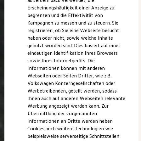
außerdem dazu verwendet, die
Hybridautos
Erscheinungshäufigkeit einer Anzeige zu
Marke und Erlebnis
begrenzen und die Effektivität von
Volkswagen R und R Experience
R-Modelle
Kampagnen zu messen und zu steuern. Sie
R Experience
registrieren, ob Sie eine Webseite besucht
Driving Experience
haben oder nicht, sowie welche Inhalte
Volkswagen entdecken
Werkbesichtigung
genutzt worden sind. Dies basiert auf einer
Factory visit
eindeutigen Identifikation Ihres Browsers
Lifestyle Shop
sowie Ihres Internetgeräts. Die
T-Roc Kollektion
Golf Kollektion
Informationen können mit anderen
ID. Kollektion
Webseiten oder Seiten Dritter, wie z.B.
Volkswagen Kollektion
Volkswagen Konzerngesellschaften oder
R-Kollektion
GTI Kollektion
Werbetreibenden, geteilt werden, sodass
Fußball Drop
Ihnen auch auf anderen Webseiten relevante
we drive football
Werbung angezeigt werden kann. Zur
#wedriveproud
Besitzer und Service
Übermittlung der vorgenannten
myVolkswagen
Informationen an Dritte werden neben
Software Updates
Cookies auch weitere Technologien wie
Service und Ersatzteile
Inspektion und HU/AU
beispielsweise serverseitige Schnittstellen
Reparaturen und Checks