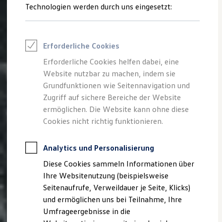
Reifenpakete
Technologien werden durch uns eingesetzt:
Tipp:
Je größer die Felgen, desto kleiner wird der
Leasing
Leasing-Angebote
Abstand zwischen Reifen und Radmulden. Dieser
Gebrauchtwagen Leasing
kann unter Umständen zu klein für Schneeketten
Junge Gebrauchtwagen-Leasing
Erforderliche Cookies
sein. Fragen Sie gern Ihren
Volkswagen
Partner, bis
Elektroauto Leasing
Kleinwagen-Leasing
zu welcher Räder- und Felgengröße Sie bei Ihrem
Erforderliche Cookies helfen dabei, eine
Leasing ohne Anzahlung
Golf
5 Modell Schneeketten nutzen können.
Website nutzbar zu machen, indem sie
Finanzierung
Autokredit mit Schlussrate
Grundfunktionen wie Seitennavigation und
Mehr Informationen zu diesem Thema finden Sie
Versicherungen und Garantien
Zugriff auf sichere Bereiche der Website
Kfz-Versicherung
auf
Räderwissen
. Wenn Sie ein Produkt erwerben
ermöglichen. Die Website kann ohne diese
Restschuldversicherungen
möchten, fragen Sie gern bei Ihrem
Volkswagen
Garantien
Cookies nicht richtig funktionieren.
Partner nach.
Wartungsverträge
Geschäftskunden
Professional Class bei Volkswagen
Analytics und Personalisierung
Reifen anfragen
Großkunden
Diese Cookies sammeln Informationen über
Behörden
Direktkunden
Ihre Websitenutzung (beispielsweise
Sonderfahrzeuge
Seitenaufrufe, Verweildauer je Seite, Klicks)
Anpfiff zum Gewinn
und ermöglichen uns bei Teilnahme, Ihre
Elektromobilität
Elektroautos
Umfrageergebnisse in die
ID. Tutorials