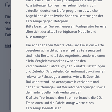
Golf
5
Highlights
Ausstattungen können in einzelnen Details vom
aktuellen deutschen Lieferprogramm abweichen.
Abgebildet sind teilweise Sonderausstattungen der
Für eine gute Kurvenlage überzeugt der
Golf
5 erstmals mit
Fahrzeuge gegen Mehrpreis.
der neu entwickelten Vierlenker-Hinterachse und
Bitte beachten Sie auch unseren Konfigurator für eine
überrascht mit weiteren
Highlights
im Bereich
Übersicht der aktuell verfügbaren Modelle und
Fahrkomfort, Infotainment und Design.
Ausstattungen.
Die angegebenen Verbrauchs- und Emissionswerte
Mehr zu
Highlights
beziehen sich nicht auf ein einzelnes Fahrzeug und
sind nicht Bestandteil des Angebots, sondern dienen
allein Vergleichszwecken zwischen den
verschiedenen Fahrzeugtypen. Zusatzausstattungen
Räder und Reifen
und
Zubehör
(Anbauteile, Reifenformat usw.) können
relevante Fahrzeugparameter, wie
z. B.
Gewicht,
Golf
Reifen- und
Rollwiderstand und Aerodynamik verändern und
neben Witterungs- und Verkehrsbedingungen sowie
dem individuellen Fahrverhalten den
Felgengrößen
Kraftstoffverbrauch, den Stromverbrauch, die CO₂-
Emissionen und die Fahrleistungswerte eines
Fahrzeugs beeinflussen.