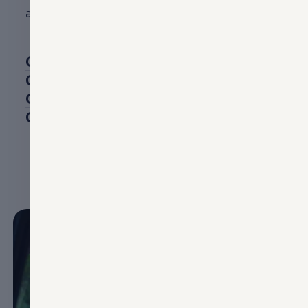
aktuellen
Golf
8 (Produktaufwertung) kennen.
Golf
5
GTI
Golf
5 GT
Golf
5 R32
Golf
5
GTI
Edition 30 Jahre
Mehr anzeigen (7)
Enable fullscreen mode