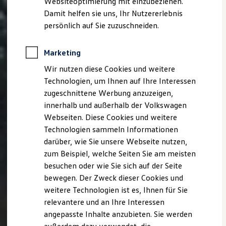
Websiteoptimierung mit einzubeziehen.
Elektrofahrzeugkonzepte
Damit helfen sie uns, Ihr Nutzererlebnis
ID. EVERY1
Reichweite
persönlich auf Sie zuzuschneiden.
Reichweite der ID. Modelle
Reichweite im Winter
Rekuperation
Marketing
Laden
Wir nutzen diese Cookies und weitere
Laden unterwegs
Laden Zuhause
Technologien, um Ihnen auf Ihre Interessen
Ladestationen finden
zugeschnittene Werbung anzuzeigen,
Ladezeitensimulator
innerhalb und außerhalb der Volkswagen
Batterie
Sicherheit
Webseiten. Diese Cookies und weitere
Garantie und Lebensdauer
Technologien sammeln Informationen
Nachhaltigkeit
darüber, wie Sie unsere Webseite nutzen,
Technologie
Kosten und Kauf
zum Beispiel, welche Seiten Sie am meisten
Verbrauchskosten
besuchen oder wie Sie sich auf der Seite
Kaufoptionen
bewegen. Der Zweck dieser Cookies und
E-Auto-Förderung
Software und Konnektivität
weitere Technologien ist es, Ihnen für Sie
Die ID. Software 6
relevantere und an Ihre Interessen
ID. Software Versionen und Updates
angepasste Inhalte anzubieten. Sie werden
Digitale Extras
Schnittstellen zu Ihrem ID.