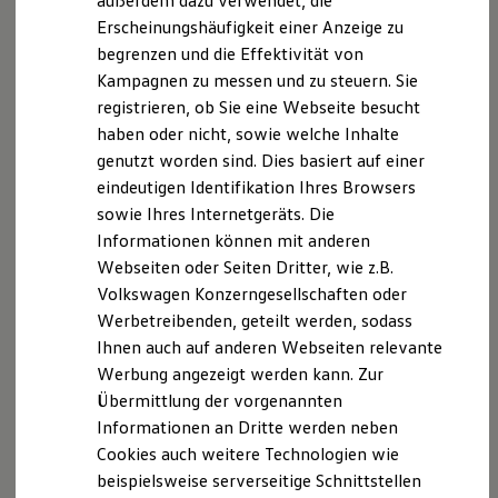
außerdem dazu verwendet, die
Hybridautos
Erscheinungshäufigkeit einer Anzeige zu
Marke und Erlebnis
begrenzen und die Effektivität von
Volkswagen R und R Experience
R-Modelle
Kampagnen zu messen und zu steuern. Sie
R Experience
registrieren, ob Sie eine Webseite besucht
Driving Experience
haben oder nicht, sowie welche Inhalte
Volkswagen entdecken
Werkbesichtigung
genutzt worden sind. Dies basiert auf einer
Factory visit
eindeutigen Identifikation Ihres Browsers
Lifestyle Shop
sowie Ihres Internetgeräts. Die
T-Roc Kollektion
Golf Kollektion
Informationen können mit anderen
ID. Kollektion
Webseiten oder Seiten Dritter, wie z.B.
Volkswagen Kollektion
Volkswagen Konzerngesellschaften oder
R-Kollektion
GTI Kollektion
Werbetreibenden, geteilt werden, sodass
Fußball Drop
Ihnen auch auf anderen Webseiten relevante
we drive football
Werbung angezeigt werden kann. Zur
#wedriveproud
Besitzer und Service
Übermittlung der vorgenannten
myVolkswagen
Informationen an Dritte werden neben
Software Updates
Cookies auch weitere Technologien wie
Service und Ersatzteile
Inspektion und HU/AU
beispielsweise serverseitige Schnittstellen
Reparaturen und Checks