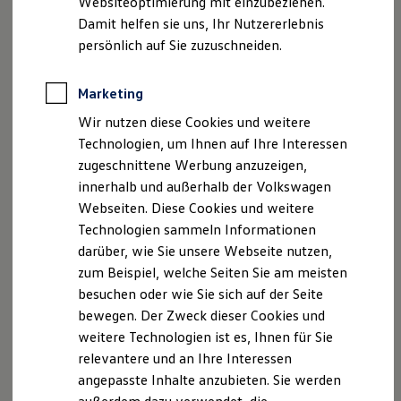
Websiteoptimierung mit einzubeziehen.
Elektrofahrzeugkonzepte
Damit helfen sie uns, Ihr Nutzererlebnis
ID. EVERY1
Reichweite
persönlich auf Sie zuzuschneiden.
Reichweite der ID. Modelle
Reichweite im Winter
Rekuperation
Marketing
Laden
Wir nutzen diese Cookies und weitere
Laden unterwegs
Laden Zuhause
Technologien, um Ihnen auf Ihre Interessen
Ladestationen finden
zugeschnittene Werbung anzuzeigen,
Ladezeitensimulator
innerhalb und außerhalb der Volkswagen
Batterie
Sicherheit
Webseiten. Diese Cookies und weitere
Garantie und Lebensdauer
Technologien sammeln Informationen
Nachhaltigkeit
darüber, wie Sie unsere Webseite nutzen,
Technologie
Kosten und Kauf
zum Beispiel, welche Seiten Sie am meisten
Verbrauchskosten
besuchen oder wie Sie sich auf der Seite
Kaufoptionen
bewegen. Der Zweck dieser Cookies und
E-Auto-Förderung
Software und Konnektivität
weitere Technologien ist es, Ihnen für Sie
Die ID. Software 6
relevantere und an Ihre Interessen
ID. Software Versionen und Updates
angepasste Inhalte anzubieten. Sie werden
Digitale Extras
Schnittstellen zu Ihrem ID.