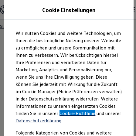
Modelle und Konfigurator
Cookie Einstellungen
Konfigurator
Modelle vergleichen
Konfiguration laden
Startseite
Besitzer und Service
Service- & Zubehörangebote
Zum
Zum
Autosuche
Wir nutzen Cookies und weitere Technologien, um
Hauptinhalt
Footer
Elektroautos
springen
springen
Ihnen die bestmögliche Nutzung unserer Webseite
ENERGY Sondermodelle
Nutzfahrzeuge
zu ermöglichen und unsere Kommunikation mit
SUV und CUV
Ihnen zu verbessern. Wir berücksichtigen hierbei
Familienautos
Ihre Präferenzen und verarbeiten Daten für
Kombis
Kompaktwagen
Marketing, Analytics und Personalisierung nur,
Sportwagen
wenn Sie uns Ihre Einwilligung geben. Diese
Schnell verfügbare Fahrzeuge
Angebote und Produkte
können Sie jederzeit mit Wirkung für die Zukunft
Aktuelle Angebote
im Cookie Manager (Meine Präferenzen verwalten)
E-Auto-Förderung
in der Datenschutzerklärung widerrufen. Weitere
Volkswagen Marktplatz
Informationen zu unseren eingesetzten Cookies
Die ENERGY Sondermodelle
Junge Gebrauchtwagen und Gebrauchtwagen
finden Sie in unserer
Cookie-Richtlinie
und unserer
Volkswagen Zertifizierte Gebrauchtwagen
Datenschutzerklärung
.
Elektromobilität bei Gebrauchtwagen
Zubehör- und Serviceangebote
Folgende Kategorien von Cookies und weitere
Saisonangebote