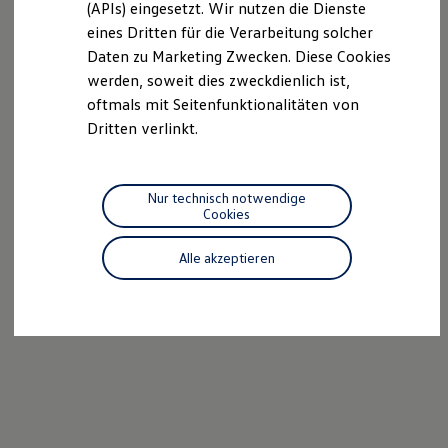
(APIs) eingesetzt. Wir nutzen die Dienste
Motorenöl und Flüssigkeiten
eines Dritten für die Verarbeitung solcher
Räder und Reifen
Pannen- und Unfallhilfe
Daten zu Marketing Zwecken. Diese Cookies
Economy Service
werden, soweit dies zweckdienlich ist,
Volkswagen Teile
oftmals mit Seitenfunktionalitäten von
Zubehör
Modellspezifisches Zubehör
Dritten verlinkt.
Schutz und Pflege
Transport
Entertainment und Elektronik
Individualisieren
Nur technisch notwendige
Wallbox und Ladekabel
Cookies
Digitale Extras
Dienste für Ihr Modell finden
Alle akzeptieren
Volkswagen Apps, Login und Shop
Handy und Fahrzeug verbinden
Updates für Software, Karten und Radio
Über Ihr Auto
Vorgängermodelle
Kundeninformationen
Volkswagen Kundenbetreuung
Warn- und Kontrollleuchten
Assistenzsysteme
Digitale Betriebsanleitung
Live Beratung