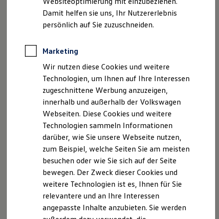
Websiteoptimierung mit einzubeziehen.
Elektrofahrzeugkonzepte
Damit helfen sie uns, Ihr Nutzererlebnis
ID. EVERY1
Reichweite
persönlich auf Sie zuzuschneiden.
Reichweite der ID. Modelle
Reichweite im Winter
Rekuperation
Marketing
Laden
Wir nutzen diese Cookies und weitere
Laden unterwegs
Laden Zuhause
Technologien, um Ihnen auf Ihre Interessen
Ladestationen finden
zugeschnittene Werbung anzuzeigen,
Ladezeitensimulator
innerhalb und außerhalb der Volkswagen
Batterie
Sicherheit
Webseiten. Diese Cookies und weitere
Garantie und Lebensdauer
Technologien sammeln Informationen
Nachhaltigkeit
darüber, wie Sie unsere Webseite nutzen,
Technologie
Kosten und Kauf
zum Beispiel, welche Seiten Sie am meisten
Verbrauchskosten
besuchen oder wie Sie sich auf der Seite
Kaufoptionen
bewegen. Der Zweck dieser Cookies und
E-Auto-Förderung
Software und Konnektivität
weitere Technologien ist es, Ihnen für Sie
Die ID. Software 6
relevantere und an Ihre Interessen
ID. Software Versionen und Updates
angepasste Inhalte anzubieten. Sie werden
Digitale Extras
Schnittstellen zu Ihrem ID.