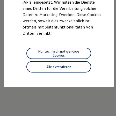
(APIs) eingesetzt. Wir nutzen die Dienste
Motorenöl und Flüssigkeiten
eines Dritten für die Verarbeitung solcher
Räder und Reifen
Pannen- und Unfallhilfe
Daten zu Marketing Zwecken. Diese Cookies
Economy Service
werden, soweit dies zweckdienlich ist,
Volkswagen Teile
oftmals mit Seitenfunktionalitäten von
Zubehör
Modellspezifisches Zubehör
Dritten verlinkt.
Schutz und Pflege
Transport
Entertainment und Elektronik
Individualisieren
Nur technisch notwendige
Wallbox und Ladekabel
Cookies
Digitale Extras
Dienste für Ihr Modell finden
Alle akzeptieren
Volkswagen Apps, Login und Shop
Handy und Fahrzeug verbinden
Updates für Software, Karten und Radio
Über Ihr Auto
Vorgängermodelle
Kundeninformationen
Volkswagen Kundenbetreuung
Warn- und Kontrollleuchten
Assistenzsysteme
Digitale Betriebsanleitung
Live Beratung