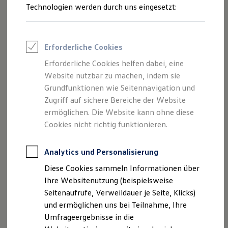
Reifenpakete
Technologien werden durch uns eingesetzt:
Leasing
Leasing-Angebote
Gebrauchtwagen Leasing
Junge Gebrauchtwagen-Leasing
Erforderliche Cookies
Elektroauto Leasing
Kleinwagen-Leasing
Erforderliche Cookies helfen dabei, eine
Leasing ohne Anzahlung
Website nutzbar zu machen, indem sie
Finanzierung
Autokredit mit Schlussrate
Grundfunktionen wie Seitennavigation und
Versicherungen und Garantien
Zugriff auf sichere Bereiche der Website
Kfz-Versicherung
ermöglichen. Die Website kann ohne diese
Restschuldversicherungen
Garantien
Cookies nicht richtig funktionieren.
Wartungsverträge
Geschäftskunden
Professional Class bei Volkswagen
Analytics und Personalisierung
Großkunden
Diese Cookies sammeln Informationen über
Behörden
Direktkunden
Ihre Websitenutzung (beispielsweise
Sonderfahrzeuge
Seitenaufrufe, Verweildauer je Seite, Klicks)
Anpfiff zum Gewinn
und ermöglichen uns bei Teilnahme, Ihre
Elektromobilität
Elektroautos
Umfrageergebnisse in die
ID. Tutorials