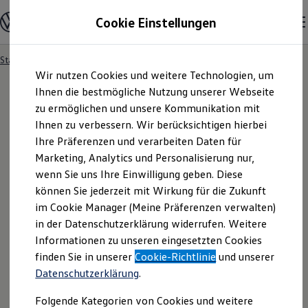
Modelle und Konfigurator
Cookie Einstellungen
Konfigurator
Modelle vergleichen
Konfiguration laden
Startseite
Besitzer und Service
Service- & Zubehörangebote
Zum
Zum
Autosuche
Wir nutzen Cookies und weitere Technologien, um
Hauptinhalt
Footer
Elektroautos
springen
springen
Ihnen die bestmögliche Nutzung unserer Webseite
ENERGY Sondermodelle
Nutzfahrzeuge
zu ermöglichen und unsere Kommunikation mit
SUV und CUV
Ihnen zu verbessern. Wir berücksichtigen hierbei
Familienautos
Ihre Präferenzen und verarbeiten Daten für
Kombis
Kompaktwagen
Marketing, Analytics und Personalisierung nur,
Sportwagen
wenn Sie uns Ihre Einwilligung geben. Diese
Schnell verfügbare Fahrzeuge
Angebote und Produkte
können Sie jederzeit mit Wirkung für die Zukunft
Aktuelle Angebote
im Cookie Manager (Meine Präferenzen verwalten)
E-Auto-Förderung
in der Datenschutzerklärung widerrufen. Weitere
Volkswagen Marktplatz
Informationen zu unseren eingesetzten Cookies
Die ENERGY Sondermodelle
Junge Gebrauchtwagen und Gebrauchtwagen
finden Sie in unserer
Cookie-Richtlinie
und unserer
Volkswagen Zertifizierte Gebrauchtwagen
Datenschutzerklärung
.
Elektromobilität bei Gebrauchtwagen
Zubehör- und Serviceangebote
Folgende Kategorien von Cookies und weitere
Saisonangebote