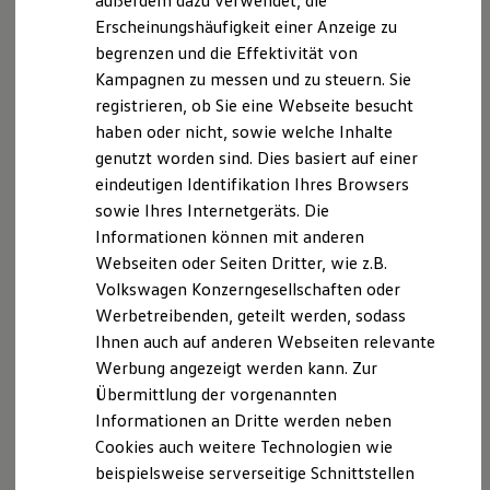
außerdem dazu verwendet, die
Hybridautos
Erscheinungshäufigkeit einer Anzeige zu
Marke und Erlebnis
begrenzen und die Effektivität von
Volkswagen R und R Experience
R-Modelle
Kampagnen zu messen und zu steuern. Sie
R Experience
registrieren, ob Sie eine Webseite besucht
Driving Experience
haben oder nicht, sowie welche Inhalte
Volkswagen entdecken
Werkbesichtigung
genutzt worden sind. Dies basiert auf einer
Factory visit
eindeutigen Identifikation Ihres Browsers
Lifestyle Shop
sowie Ihres Internetgeräts. Die
T-Roc Kollektion
Golf Kollektion
Informationen können mit anderen
ID. Kollektion
Webseiten oder Seiten Dritter, wie z.B.
Volkswagen Kollektion
Volkswagen Konzerngesellschaften oder
R-Kollektion
GTI Kollektion
Werbetreibenden, geteilt werden, sodass
Fußball Drop
Ihnen auch auf anderen Webseiten relevante
we drive football
Werbung angezeigt werden kann. Zur
#wedriveproud
Besitzer und Service
Übermittlung der vorgenannten
myVolkswagen
Informationen an Dritte werden neben
Software Updates
Cookies auch weitere Technologien wie
Service und Ersatzteile
Inspektion und HU/AU
beispielsweise serverseitige Schnittstellen
Reparaturen und Checks