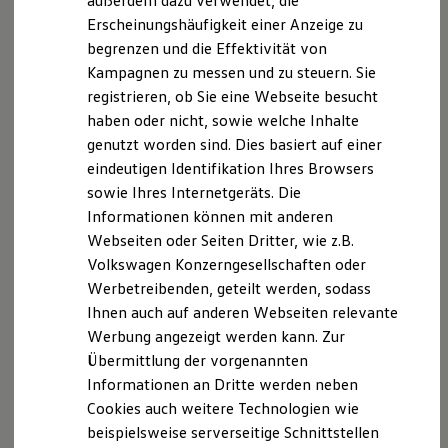
außerdem dazu verwendet, die
Hybridautos
Erscheinungshäufigkeit einer Anzeige zu
Marke und Erlebnis
begrenzen und die Effektivität von
Volkswagen R und R Experience
R-Modelle
Kampagnen zu messen und zu steuern. Sie
R Experience
registrieren, ob Sie eine Webseite besucht
Driving Experience
haben oder nicht, sowie welche Inhalte
Volkswagen entdecken
Werkbesichtigung
genutzt worden sind. Dies basiert auf einer
Factory visit
eindeutigen Identifikation Ihres Browsers
Lifestyle Shop
sowie Ihres Internetgeräts. Die
T-Roc Kollektion
Golf Kollektion
Informationen können mit anderen
ID. Kollektion
Webseiten oder Seiten Dritter, wie z.B.
Volkswagen Kollektion
Volkswagen Konzerngesellschaften oder
R-Kollektion
GTI Kollektion
Werbetreibenden, geteilt werden, sodass
Fußball Drop
Ihnen auch auf anderen Webseiten relevante
we drive football
Werbung angezeigt werden kann. Zur
#wedriveproud
Besitzer und Service
Übermittlung der vorgenannten
myVolkswagen
Informationen an Dritte werden neben
Software Updates
Cookies auch weitere Technologien wie
Service und Ersatzteile
Inspektion und HU/AU
beispielsweise serverseitige Schnittstellen
Reparaturen und Checks