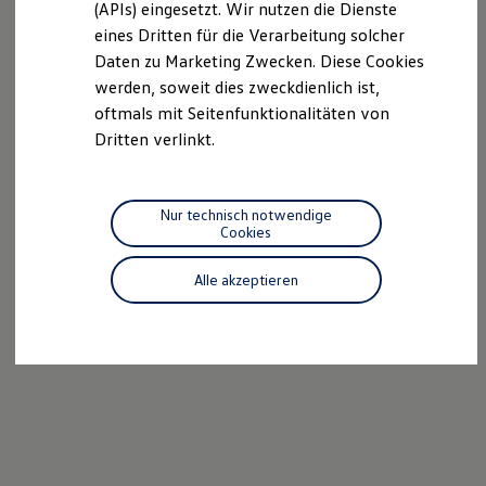
(APIs) eingesetzt. Wir nutzen die Dienste
Motorenöl und Flüssigkeiten
eines Dritten für die Verarbeitung solcher
Räder und Reifen
Pannen- und Unfallhilfe
Daten zu Marketing Zwecken. Diese Cookies
Economy Service
werden, soweit dies zweckdienlich ist,
Volkswagen Teile
oftmals mit Seitenfunktionalitäten von
Zubehör
Modellspezifisches Zubehör
Dritten verlinkt.
Schutz und Pflege
Transport
Entertainment und Elektronik
Individualisieren
Nur technisch notwendige
Wallbox und Ladekabel
Cookies
Digitale Extras
Dienste für Ihr Modell finden
Alle akzeptieren
Volkswagen Apps, Login und Shop
Handy und Fahrzeug verbinden
Updates für Software, Karten und Radio
Über Ihr Auto
Vorgängermodelle
Kundeninformationen
Volkswagen Kundenbetreuung
Warn- und Kontrollleuchten
Assistenzsysteme
Digitale Betriebsanleitung
Live Beratung