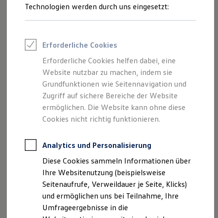
Reifenpakete
Technologien werden durch uns eingesetzt:
Leasing
Leasing-Angebote
Gebrauchtwagen Leasing
Junge Gebrauchtwagen-Leasing
Erforderliche Cookies
Elektroauto Leasing
Kleinwagen-Leasing
Erforderliche Cookies helfen dabei, eine
Leasing ohne Anzahlung
Website nutzbar zu machen, indem sie
Finanzierung
Autokredit mit Schlussrate
Grundfunktionen wie Seitennavigation und
Versicherungen und Garantien
Zugriff auf sichere Bereiche der Website
Kfz-Versicherung
ermöglichen. Die Website kann ohne diese
Restschuldversicherungen
Garantien
Cookies nicht richtig funktionieren.
Wartungsverträge
Geschäftskunden
Professional Class bei Volkswagen
Analytics und Personalisierung
Großkunden
Diese Cookies sammeln Informationen über
Behörden
Direktkunden
Ihre Websitenutzung (beispielsweise
Sonderfahrzeuge
Seitenaufrufe, Verweildauer je Seite, Klicks)
Anpfiff zum Gewinn
und ermöglichen uns bei Teilnahme, Ihre
Elektromobilität
Elektroautos
Umfrageergebnisse in die
ID. Tutorials