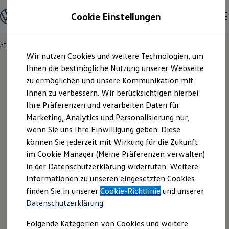
Modelle und Konfigurator
Cookie Einstellungen
Konfigurator
Modelle vergleichen
Konfiguration laden
Startseite
Besitzer und Service
Service- & Zubehörangebote
Zum
Zum
Autosuche
Wir nutzen Cookies und weitere Technologien, um
Hauptinhalt
Footer
Elektroautos
springen
springen
Ihnen die bestmögliche Nutzung unserer Webseite
ENERGY Sondermodelle
Nutzfahrzeuge
zu ermöglichen und unsere Kommunikation mit
SUV und CUV
Ihnen zu verbessern. Wir berücksichtigen hierbei
Familienautos
Ihre Präferenzen und verarbeiten Daten für
Kombis
Kompaktwagen
Marketing, Analytics und Personalisierung nur,
Sportwagen
wenn Sie uns Ihre Einwilligung geben. Diese
Schnell verfügbare Fahrzeuge
Angebote und Produkte
können Sie jederzeit mit Wirkung für die Zukunft
Aktuelle Angebote
im Cookie Manager (Meine Präferenzen verwalten)
E-Auto-Förderung
in der Datenschutzerklärung widerrufen. Weitere
Volkswagen Marktplatz
Informationen zu unseren eingesetzten Cookies
Die ENERGY Sondermodelle
Junge Gebrauchtwagen und Gebrauchtwagen
finden Sie in unserer
Cookie-Richtlinie
und unserer
Volkswagen Zertifizierte Gebrauchtwagen
Datenschutzerklärung
.
Elektromobilität bei Gebrauchtwagen
Zubehör- und Serviceangebote
Folgende Kategorien von Cookies und weitere
Saisonangebote