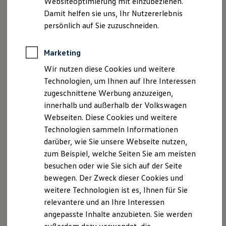
Websiteoptimierung mit einzubeziehen.
Elektrofahrzeugkonzepte
Damit helfen sie uns, Ihr Nutzererlebnis
ID. EVERY1
Reichweite
persönlich auf Sie zuzuschneiden.
Reichweite der ID. Modelle
Reichweite im Winter
Rekuperation
Marketing
Laden
Wir nutzen diese Cookies und weitere
Laden unterwegs
Laden Zuhause
Technologien, um Ihnen auf Ihre Interessen
Ladestationen finden
zugeschnittene Werbung anzuzeigen,
Ladezeitensimulator
innerhalb und außerhalb der Volkswagen
Batterie
Sicherheit
Webseiten. Diese Cookies und weitere
Garantie und Lebensdauer
Technologien sammeln Informationen
Nachhaltigkeit
darüber, wie Sie unsere Webseite nutzen,
Technologie
Kosten und Kauf
zum Beispiel, welche Seiten Sie am meisten
Verbrauchskosten
besuchen oder wie Sie sich auf der Seite
Kaufoptionen
bewegen. Der Zweck dieser Cookies und
E-Auto-Förderung
Software und Konnektivität
weitere Technologien ist es, Ihnen für Sie
Die ID. Software 6
relevantere und an Ihre Interessen
ID. Software Versionen und Updates
angepasste Inhalte anzubieten. Sie werden
Digitale Extras
Schnittstellen zu Ihrem ID.