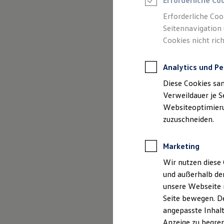
Erforderliche Co
Reifenpakete
Leasing
Erforderliche Coo
Leasing-Angebote
Seitennavigation 
Gebrauchtwagen Leasing
Cookies nicht rich
Junge Gebrauchtwagen-Leasing
Elektroauto Leasing
Kleinwagen-Leasing
Analytics und Pe
Leasing ohne Anzahlung
Finanzierung
Diese Cookies sa
Autokredit mit Schlussrate
Versicherungen und Garantien
Verweildauer je S
Kfz-Versicherung
Websiteoptimierun
Restschuldversicherungen
zuzuschneiden.
Garantien
Wartungsverträge
Geschäftskunden
Marketing
Professional Class bei Volkswagen
Großkunden
Wir nutzen diese 
Behörden
und außerhalb de
Direktkunden
Sonderfahrzeuge
unsere Webseite n
Anpfiff zum Gewinn
Seite bewegen. De
Elektromobilität
angepasste Inhalt
Elektroautos
ID. Tutorials
Anzeige zu begren