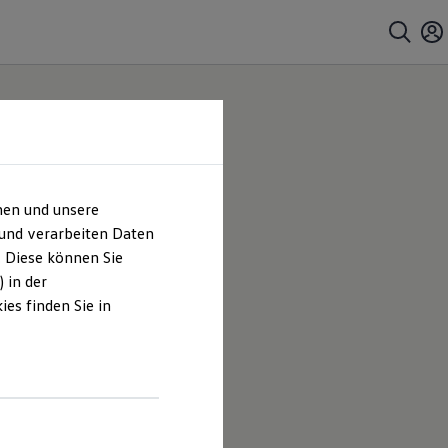
hen und unsere
 und verarbeiten Daten
. Diese können Sie
 in der
es finden Sie in