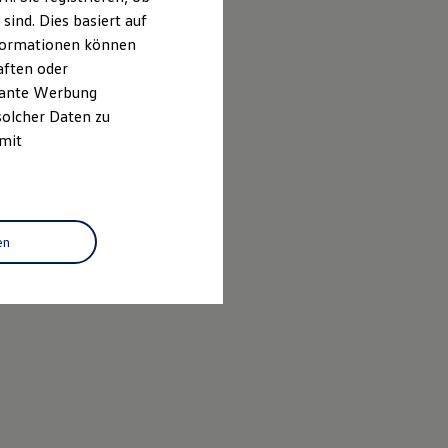
ind. Dies basiert auf
Informationen können
aften oder
evante Werbung
solcher Daten zu
 mit
en