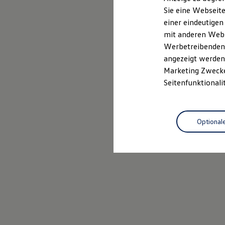
Elektrofahrzeugkonzepte
Sie eine Webseite
ID. EVERY1
einer eindeutigen
Reichweite
Reichweite der ID. Modelle
mit anderen Webse
Reichweite im Winter
Werbetreibenden,
Rekuperation
angezeigt werden 
Laden
Laden unterwegs
Marketing Zwecken
Laden Zuhause
Seitenfunktionali
Ladestationen finden
Ladezeitensimulator
Batterie
Sicherheit
Optional
Garantie und Lebensdauer
Nachhaltigkeit
Technologie
Kosten und Kauf
Verbrauchskosten
Kaufoptionen
E-Auto-Förderung
Software und Konnektivität
Die ID. Software 6
ID. Software Versionen und Updates
Digitale Extras
Schnittstellen zu Ihrem ID.