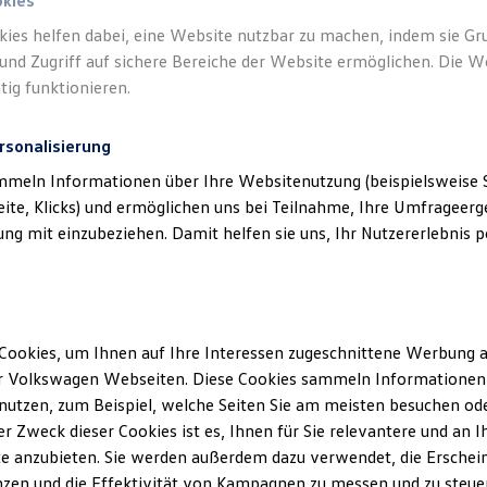
okies
kies helfen dabei, eine Website nutzbar zu machen, indem sie G
und Zugriff auf sichere Bereiche der Website ermöglichen. Die W
tig funktionieren.
rsonalisierung
mmeln Informationen über Ihre Websitenutzung (beispielsweise S
eite, Klicks) und ermöglichen uns bei Teilnahme, Ihre Umfrageerge
g mit einzubeziehen. Damit helfen sie uns, Ihr Nutzererlebnis pe
Cookies, um Ihnen auf Ihre Interessen zugeschnittene Werbung a
r Volkswagen Webseiten. Diese Cookies sammeln Informationen 
utzen, zum Beispiel, welche Seiten Sie am meisten besuchen oder
r Zweck dieser Cookies ist es, Ihnen für Sie relevantere und an I
e anzubieten. Sie werden außerdem dazu verwendet, die Erschein
zen und die Effektivität von Kampagnen zu messen und zu steuern