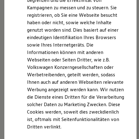
begrenzen und die Effektivität von
Hybridautos
Kampagnen zu messen und zu steuern. Sie
Marke und Erlebnis
registrieren, ob Sie eine Webseite besucht
Volkswagen R und R Experience
R-Modelle
haben oder nicht, sowie welche Inhalte
R Experience
genutzt worden sind. Dies basiert auf einer
Driving Experience
eindeutigen Identifikation Ihres Browsers
Volkswagen entdecken
Werkbesichtigung
sowie Ihres Internetgeräts. Die
Factory visit
Informationen können mit anderen
Lifestyle Shop
Webseiten oder Seiten Dritter, wie z.B.
T-Roc Kollektion
Golf Kollektion
Volkswagen Konzerngesellschaften oder
ID. Kollektion
Werbetreibenden, geteilt werden, sodass
Volkswagen Kollektion
Ihnen auch auf anderen Webseiten relevante
R-Kollektion
GTI Kollektion
Werbung angezeigt werden kann. Wir nutzen
Fußball Drop
die Dienste eines Dritten für die Verarbeitung
we drive football
solcher Daten zu Marketing Zwecken. Diese
#wedriveproud
Besitzer und Service
Cookies werden, soweit dies zweckdienlich
myVolkswagen
ist, oftmals mit Seitenfunktionalitäten von
Software Updates
Dritten verlinkt.
Service und Ersatzteile
Inspektion und HU/AU
Reparaturen und Checks