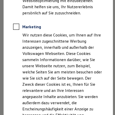
Websiteoptimierung mit einzubeziehen.
Elektrofahrzeugkonzepte
Damit helfen sie uns, Ihr Nutzererlebnis
ID. EVERY1
Reichweite
persönlich auf Sie zuzuschneiden.
Reichweite der ID. Modelle
Reichweite im Winter
Rekuperation
Marketing
Laden
Wir nutzen diese Cookies, um Ihnen auf Ihre
Laden unterwegs
Laden Zuhause
Interessen zugeschnittene Werbung
Ladestationen finden
anzuzeigen, innerhalb und außerhalb der
Ladezeitensimulator
Volkswagen Webseiten. Diese Cookies
Batterie
Sicherheit
sammeln Informationen darüber, wie Sie
Garantie und Lebensdauer
unsere Webseite nutzen, zum Beispiel,
Nachhaltigkeit
welche Seiten Sie am meisten besuchen oder
Technologie
Kosten und Kauf
wie Sie sich auf der Seite bewegen. Der
Verbrauchskosten
Zweck dieser Cookies ist es, Ihnen für Sie
Kaufoptionen
relevantere und an Ihre Interessen
E-Auto-Förderung
Software und Konnektivität
angepasste Inhalte anzubieten. Sie werden
Die ID. Software 6
außerdem dazu verwendet, die
ID. Software Versionen und Updates
Erscheinungshäufigkeit einer Anzeige zu
Digitale Extras
Schnittstellen zu Ihrem ID.