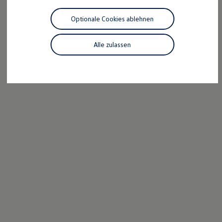
Motorenöl und Flüssigkeiten
Räder und Reifen
Optionale Cookies ablehnen
Pannen- und Unfallhilfe
Economy Service
Volkswagen Teile
Alle zulassen
Zubehör
Modellspezifisches Zubehör
Schutz und Pflege
Transport
Entertainment und Elektronik
Individualisieren
Wallbox und Ladekabel
Digitale Extras
Dienste für Ihr Modell finden
Volkswagen Apps, Login und Shop
Handy und Fahrzeug verbinden
Updates für Software, Karten und Radio
Über Ihr Auto
Vorgängermodelle
Kundeninformationen
Volkswagen Kundenbetreuung
Warn- und Kontrollleuchten
Assistenzsysteme
Digitale Betriebsanleitung
Live Beratung