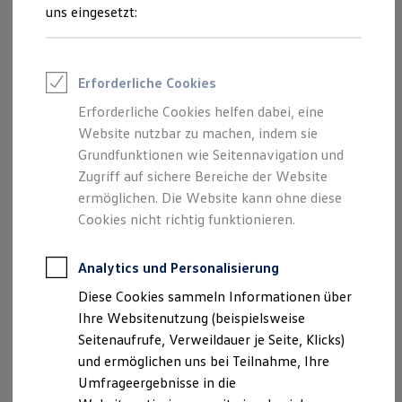
Reifenpakete
uns eingesetzt:
Leasing
Leasing-Angebote
Gebrauchtwagen Leasing
Junge Gebrauchtwagen-Leasing
Erforderliche Cookies
Elektroauto Leasing
Kleinwagen-Leasing
Erforderliche Cookies helfen dabei, eine
Leasing ohne Anzahlung
Website nutzbar zu machen, indem sie
Finanzierung
Autokredit mit Schlussrate
Grundfunktionen wie Seitennavigation und
Versicherungen und Garantien
Zugriff auf sichere Bereiche der Website
Kfz-Versicherung
ermöglichen. Die Website kann ohne diese
Restschuldversicherungen
Garantien
Cookies nicht richtig funktionieren.
Wartungsverträge
Geschäftskunden
Professional Class bei Volkswagen
Analytics und Personalisierung
Großkunden
Diese Cookies sammeln Informationen über
Behörden
Direktkunden
Ihre Websitenutzung (beispielsweise
Sonderfahrzeuge
Seitenaufrufe, Verweildauer je Seite, Klicks)
Anpfiff zum Gewinn
und ermöglichen uns bei Teilnahme, Ihre
Elektromobilität
Elektroautos
Umfrageergebnisse in die
ID. Tutorials