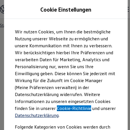
Modelle und Konfigurator
Cookie Einstellungen
Konfigurator
Modelle vergleichen
Konfiguration laden
Startseite
Besitzer und Service
Service- & Zubehörangebote
Zum
Zum
Autosuche
Wir nutzen Cookies, um Ihnen die bestmögliche
Hauptinhalt
Footer
Elektroautos
springen
springen
Nutzung unserer Webseite zu ermöglichen und
ENERGY Sondermodelle
Nutzfahrzeuge
unsere Kommunikation mit Ihnen zu verbessern.
SUV und CUV
Wir berücksichtigen hierbei Ihre Präferenzen und
Familienautos
verarbeiten Daten für Marketing, Analytics und
Kombis
Kompaktwagen
Personalisierung nur, wenn Sie uns Ihre
Sportwagen
Einwilligung geben. Diese können Sie jederzeit mit
Schnell verfügbare Fahrzeuge
Angebote und Produkte
Wirkung für die Zukunft im Cookie Manager
Aktuelle Angebote
(Meine Präferenzen verwalten) in der
E-Auto-Förderung
Datenschutzerklärung widerrufen. Weitere
Volkswagen Marktplatz
Informationen zu unseren eingesetzten Cookies
Die ENERGY Sondermodelle
Junge Gebrauchtwagen und Gebrauchtwagen
finden Sie in unserer
Cookie-Richtlinie
und unserer
Volkswagen Zertifizierte Gebrauchtwagen
Datenschutzerklärung
.
Elektromobilität bei Gebrauchtwagen
Zubehör- und Serviceangebote
Folgende Kategorien von Cookies werden durch
Saisonangebote