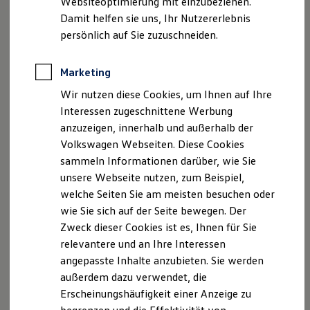
Websiteoptimierung mit einzubeziehen.
Elektrofahrzeugkonzepte
Damit helfen sie uns, Ihr Nutzererlebnis
ID. EVERY1
Reichweite
persönlich auf Sie zuzuschneiden.
Reichweite der ID. Modelle
Reichweite im Winter
Rekuperation
Marketing
Laden
Wir nutzen diese Cookies, um Ihnen auf Ihre
Laden unterwegs
Laden Zuhause
Interessen zugeschnittene Werbung
Ladestationen finden
anzuzeigen, innerhalb und außerhalb der
Ladezeitensimulator
Volkswagen Webseiten. Diese Cookies
Batterie
Sicherheit
sammeln Informationen darüber, wie Sie
Garantie und Lebensdauer
unsere Webseite nutzen, zum Beispiel,
Nachhaltigkeit
welche Seiten Sie am meisten besuchen oder
Technologie
Kosten und Kauf
wie Sie sich auf der Seite bewegen. Der
Verbrauchskosten
Zweck dieser Cookies ist es, Ihnen für Sie
Kaufoptionen
relevantere und an Ihre Interessen
E-Auto-Förderung
Software und Konnektivität
angepasste Inhalte anzubieten. Sie werden
Die ID. Software 6
außerdem dazu verwendet, die
ID. Software Versionen und Updates
Erscheinungshäufigkeit einer Anzeige zu
Digitale Extras
Schnittstellen zu Ihrem ID.