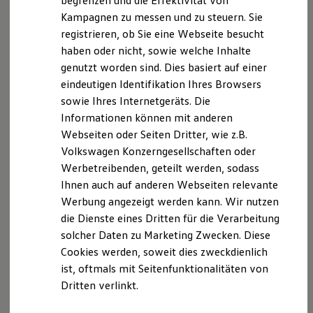
begrenzen und die Effektivität von
Hybridautos
Kampagnen zu messen und zu steuern. Sie
Marke und Erlebnis
registrieren, ob Sie eine Webseite besucht
Volkswagen R und R Experience
R-Modelle
haben oder nicht, sowie welche Inhalte
R Experience
genutzt worden sind. Dies basiert auf einer
Driving Experience
eindeutigen Identifikation Ihres Browsers
Volkswagen entdecken
Werkbesichtigung
sowie Ihres Internetgeräts. Die
Factory visit
Informationen können mit anderen
Lifestyle Shop
Webseiten oder Seiten Dritter, wie z.B.
T-Roc Kollektion
Golf Kollektion
Volkswagen Konzerngesellschaften oder
ID. Kollektion
Werbetreibenden, geteilt werden, sodass
Volkswagen Kollektion
Ihnen auch auf anderen Webseiten relevante
R-Kollektion
GTI Kollektion
Werbung angezeigt werden kann. Wir nutzen
Fußball Drop
die Dienste eines Dritten für die Verarbeitung
we drive football
solcher Daten zu Marketing Zwecken. Diese
#wedriveproud
Besitzer und Service
Cookies werden, soweit dies zweckdienlich
myVolkswagen
ist, oftmals mit Seitenfunktionalitäten von
Software Updates
Dritten verlinkt.
Service und Ersatzteile
Inspektion und HU/AU
Reparaturen und Checks