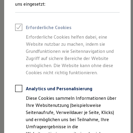
Reifenpakete
uns eingesetzt:
Leasing
Leasing-Angebote
Gebrauchtwagen Leasing
Junge Gebrauchtwagen-Leasing
Erforderliche Cookies
Elektroauto Leasing
Kleinwagen-Leasing
Erforderliche Cookies helfen dabei, eine
Leasing ohne Anzahlung
Website nutzbar zu machen, indem sie
Finanzierung
Autokredit mit Schlussrate
Grundfunktionen wie Seitennavigation und
Versicherungen und Garantien
Zugriff auf sichere Bereiche der Website
Kfz-Versicherung
ermöglichen. Die Website kann ohne diese
Restschuldversicherungen
Garantien
Cookies nicht richtig funktionieren.
Wartungsverträge
Geschäftskunden
Professional Class bei Volkswagen
Analytics und Personalisierung
Großkunden
Diese Cookies sammeln Informationen über
Behörden
Direktkunden
Ihre Websitenutzung (beispielsweise
Sonderfahrzeuge
Seitenaufrufe, Verweildauer je Seite, Klicks)
Anpfiff zum Gewinn
und ermöglichen uns bei Teilnahme, Ihre
Elektromobilität
Elektroautos
Umfrageergebnisse in die
ID. Tutorials