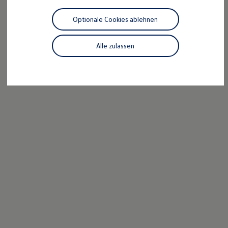
Motorenöl und Flüssigkeiten
Räder und Reifen
Optionale Cookies ablehnen
Pannen- und Unfallhilfe
Economy Service
Volkswagen Teile
Alle zulassen
Zubehör
Modellspezifisches Zubehör
Schutz und Pflege
Transport
Entertainment und Elektronik
Individualisieren
Wallbox und Ladekabel
Digitale Extras
Dienste für Ihr Modell finden
Volkswagen Apps, Login und Shop
Handy und Fahrzeug verbinden
Updates für Software, Karten und Radio
Über Ihr Auto
Vorgängermodelle
Kundeninformationen
Volkswagen Kundenbetreuung
Warn- und Kontrollleuchten
Assistenzsysteme
Digitale Betriebsanleitung
Live Beratung