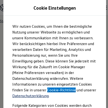
Modelle und Konfigurator
Cookie Einstellungen
Konfigurator
Modelle vergleichen
Konfiguration laden
Startseite
Besitzer und Service
Service- & Zubehörangebote
Zum
Zum
Autosuche
Wir nutzen Cookies, um Ihnen die bestmögliche
Hauptinhalt
Footer
Elektroautos
springen
springen
Nutzung unserer Webseite zu ermöglichen und
ENERGY Sondermodelle
Nutzfahrzeuge
unsere Kommunikation mit Ihnen zu verbessern.
SUV und CUV
Wir berücksichtigen hierbei Ihre Präferenzen und
Familienautos
verarbeiten Daten für Marketing, Analytics und
Kombis
Kompaktwagen
Personalisierung nur, wenn Sie uns Ihre
Sportwagen
Einwilligung geben. Diese können Sie jederzeit mit
Schnell verfügbare Fahrzeuge
Angebote und Produkte
Wirkung für die Zukunft im Cookie Manager
Aktuelle Angebote
(Meine Präferenzen verwalten) in der
E-Auto-Förderung
Datenschutzerklärung widerrufen. Weitere
Volkswagen Marktplatz
Informationen zu unseren eingesetzten Cookies
Die ENERGY Sondermodelle
Junge Gebrauchtwagen und Gebrauchtwagen
finden Sie in unserer
Cookie-Richtlinie
und unserer
Volkswagen Zertifizierte Gebrauchtwagen
Datenschutzerklärung
.
Elektromobilität bei Gebrauchtwagen
Zubehör- und Serviceangebote
Folgende Kategorien von Cookies werden durch
Saisonangebote