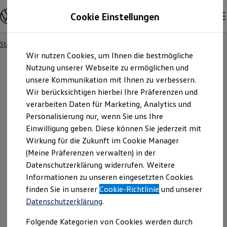
Modelle und Konfigurator
Cookie Einstellungen
Konfigurator
Modelle vergleichen
Konfiguration laden
Startseite
Besitzer und Service
Service- & Zubehörangebote
Zum
Zum
Autosuche
Wir nutzen Cookies, um Ihnen die bestmögliche
Hauptinhalt
Footer
Elektroautos
springen
springen
Nutzung unserer Webseite zu ermöglichen und
ENERGY Sondermodelle
Nutzfahrzeuge
unsere Kommunikation mit Ihnen zu verbessern.
SUV und CUV
Wir berücksichtigen hierbei Ihre Präferenzen und
Familienautos
verarbeiten Daten für Marketing, Analytics und
Kombis
Kompaktwagen
Personalisierung nur, wenn Sie uns Ihre
Sportwagen
Einwilligung geben. Diese können Sie jederzeit mit
Schnell verfügbare Fahrzeuge
Angebote und Produkte
Wirkung für die Zukunft im Cookie Manager
Aktuelle Angebote
(Meine Präferenzen verwalten) in der
E-Auto-Förderung
Datenschutzerklärung widerrufen. Weitere
Volkswagen Marktplatz
Informationen zu unseren eingesetzten Cookies
Die ENERGY Sondermodelle
Junge Gebrauchtwagen und Gebrauchtwagen
finden Sie in unserer
Cookie-Richtlinie
und unserer
Volkswagen Zertifizierte Gebrauchtwagen
Datenschutzerklärung
.
Elektromobilität bei Gebrauchtwagen
Zubehör- und Serviceangebote
Folgende Kategorien von Cookies werden durch
Saisonangebote