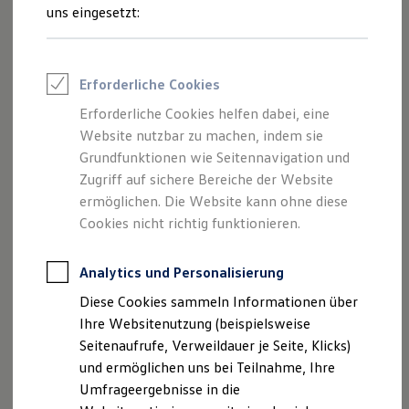
Reifenpakete
uns eingesetzt:
Leasing
Leasing-Angebote
Gebrauchtwagen Leasing
Junge Gebrauchtwagen-Leasing
Erforderliche Cookies
Elektroauto Leasing
Kleinwagen-Leasing
Erforderliche Cookies helfen dabei, eine
Leasing ohne Anzahlung
Website nutzbar zu machen, indem sie
Finanzierung
Autokredit mit Schlussrate
Grundfunktionen wie Seitennavigation und
Versicherungen und Garantien
Zugriff auf sichere Bereiche der Website
Kfz-Versicherung
ermöglichen. Die Website kann ohne diese
Restschuldversicherungen
Garantien
Cookies nicht richtig funktionieren.
Wartungsverträge
Geschäftskunden
Professional Class bei Volkswagen
Analytics und Personalisierung
Großkunden
Diese Cookies sammeln Informationen über
Behörden
Direktkunden
Ihre Websitenutzung (beispielsweise
Sonderfahrzeuge
Seitenaufrufe, Verweildauer je Seite, Klicks)
Anpfiff zum Gewinn
und ermöglichen uns bei Teilnahme, Ihre
Elektromobilität
Elektroautos
Umfrageergebnisse in die
ID. Tutorials