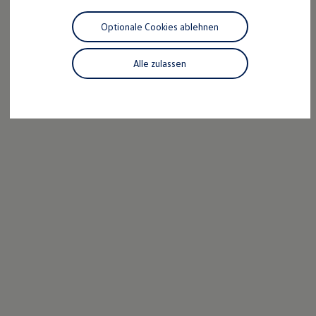
Motorenöl und Flüssigkeiten
Räder und Reifen
Optionale Cookies ablehnen
Pannen- und Unfallhilfe
Economy Service
Volkswagen Teile
Alle zulassen
Zubehör
Modellspezifisches Zubehör
Schutz und Pflege
Transport
Entertainment und Elektronik
Individualisieren
Wallbox und Ladekabel
Digitale Extras
Dienste für Ihr Modell finden
Volkswagen Apps, Login und Shop
Handy und Fahrzeug verbinden
Updates für Software, Karten und Radio
Über Ihr Auto
Vorgängermodelle
Kundeninformationen
Volkswagen Kundenbetreuung
Warn- und Kontrollleuchten
Assistenzsysteme
Digitale Betriebsanleitung
Live Beratung