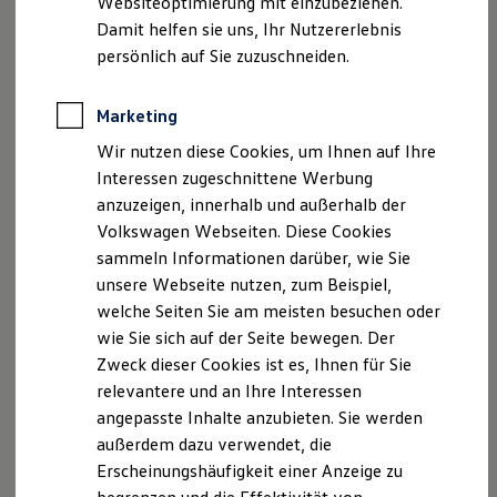
Websiteoptimierung mit einzubeziehen.
Elektrofahrzeugkonzepte
Damit helfen sie uns, Ihr Nutzererlebnis
ID. EVERY1
Reichweite
persönlich auf Sie zuzuschneiden.
Reichweite der ID. Modelle
Reichweite im Winter
Rekuperation
Marketing
Laden
Wir nutzen diese Cookies, um Ihnen auf Ihre
Laden unterwegs
Laden Zuhause
Interessen zugeschnittene Werbung
Ladestationen finden
anzuzeigen, innerhalb und außerhalb der
Ladezeitensimulator
Volkswagen Webseiten. Diese Cookies
Batterie
Sicherheit
sammeln Informationen darüber, wie Sie
Garantie und Lebensdauer
unsere Webseite nutzen, zum Beispiel,
Nachhaltigkeit
welche Seiten Sie am meisten besuchen oder
Technologie
Kosten und Kauf
wie Sie sich auf der Seite bewegen. Der
Verbrauchskosten
Zweck dieser Cookies ist es, Ihnen für Sie
Kaufoptionen
relevantere und an Ihre Interessen
E-Auto-Förderung
Software und Konnektivität
angepasste Inhalte anzubieten. Sie werden
Die ID. Software 6
außerdem dazu verwendet, die
ID. Software Versionen und Updates
Erscheinungshäufigkeit einer Anzeige zu
Digitale Extras
Schnittstellen zu Ihrem ID.