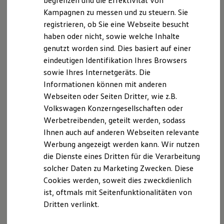
begrenzen und die Effektivität von
Hybridautos
Kampagnen zu messen und zu steuern. Sie
Marke und Erlebnis
registrieren, ob Sie eine Webseite besucht
Volkswagen R und R Experience
R-Modelle
haben oder nicht, sowie welche Inhalte
R Experience
genutzt worden sind. Dies basiert auf einer
Driving Experience
eindeutigen Identifikation Ihres Browsers
Volkswagen entdecken
Werkbesichtigung
sowie Ihres Internetgeräts. Die
Factory visit
Informationen können mit anderen
Lifestyle Shop
Webseiten oder Seiten Dritter, wie z.B.
T-Roc Kollektion
Golf Kollektion
Volkswagen Konzerngesellschaften oder
ID. Kollektion
Werbetreibenden, geteilt werden, sodass
Volkswagen Kollektion
Ihnen auch auf anderen Webseiten relevante
R-Kollektion
GTI Kollektion
Werbung angezeigt werden kann. Wir nutzen
Fußball Drop
die Dienste eines Dritten für die Verarbeitung
we drive football
solcher Daten zu Marketing Zwecken. Diese
#wedriveproud
Besitzer und Service
Cookies werden, soweit dies zweckdienlich
myVolkswagen
ist, oftmals mit Seitenfunktionalitäten von
Software Updates
Dritten verlinkt.
Service und Ersatzteile
Inspektion und HU/AU
Reparaturen und Checks