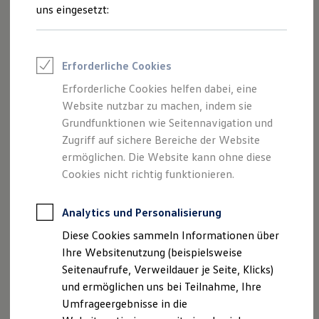
Reifenpakete
uns eingesetzt:
Leasing
Leasing-Angebote
Gebrauchtwagen Leasing
Junge Gebrauchtwagen-Leasing
Erforderliche Cookies
Elektroauto Leasing
Kleinwagen-Leasing
Erforderliche Cookies helfen dabei, eine
Leasing ohne Anzahlung
Website nutzbar zu machen, indem sie
Finanzierung
Autokredit mit Schlussrate
Grundfunktionen wie Seitennavigation und
Versicherungen und Garantien
Zugriff auf sichere Bereiche der Website
Kfz-Versicherung
ermöglichen. Die Website kann ohne diese
Restschuldversicherungen
Garantien
Cookies nicht richtig funktionieren.
Wartungsverträge
Geschäftskunden
Professional Class bei Volkswagen
Analytics und Personalisierung
Großkunden
Diese Cookies sammeln Informationen über
Behörden
Direktkunden
Ihre Websitenutzung (beispielsweise
Sonderfahrzeuge
Seitenaufrufe, Verweildauer je Seite, Klicks)
Anpfiff zum Gewinn
und ermöglichen uns bei Teilnahme, Ihre
Elektromobilität
Elektroautos
Umfrageergebnisse in die
ID. Tutorials