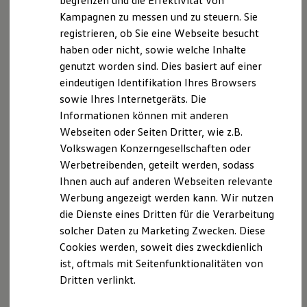
begrenzen und die Effektivität von
Hybridautos
Kampagnen zu messen und zu steuern. Sie
Marke und Erlebnis
registrieren, ob Sie eine Webseite besucht
Volkswagen R und R Experience
R-Modelle
haben oder nicht, sowie welche Inhalte
R Experience
genutzt worden sind. Dies basiert auf einer
Driving Experience
eindeutigen Identifikation Ihres Browsers
Volkswagen entdecken
Werkbesichtigung
sowie Ihres Internetgeräts. Die
Factory visit
Informationen können mit anderen
Lifestyle Shop
Webseiten oder Seiten Dritter, wie z.B.
T-Roc Kollektion
Golf Kollektion
Volkswagen Konzerngesellschaften oder
ID. Kollektion
Werbetreibenden, geteilt werden, sodass
Volkswagen Kollektion
Ihnen auch auf anderen Webseiten relevante
R-Kollektion
GTI Kollektion
Werbung angezeigt werden kann. Wir nutzen
Fußball Drop
die Dienste eines Dritten für die Verarbeitung
we drive football
solcher Daten zu Marketing Zwecken. Diese
#wedriveproud
Besitzer und Service
Cookies werden, soweit dies zweckdienlich
myVolkswagen
ist, oftmals mit Seitenfunktionalitäten von
Software Updates
Dritten verlinkt.
Service und Ersatzteile
Inspektion und HU/AU
Reparaturen und Checks