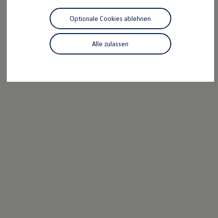
Motorenöl und Flüssigkeiten
Räder und Reifen
Optionale Cookies ablehnen
Pannen- und Unfallhilfe
Economy Service
Volkswagen Teile
Alle zulassen
Zubehör
Modellspezifisches Zubehör
Schutz und Pflege
Transport
Entertainment und Elektronik
Individualisieren
Wallbox und Ladekabel
Digitale Extras
Dienste für Ihr Modell finden
Volkswagen Apps, Login und Shop
Handy und Fahrzeug verbinden
Updates für Software, Karten und Radio
Über Ihr Auto
Vorgängermodelle
Kundeninformationen
Volkswagen Kundenbetreuung
Warn- und Kontrollleuchten
Assistenzsysteme
Digitale Betriebsanleitung
Live Beratung