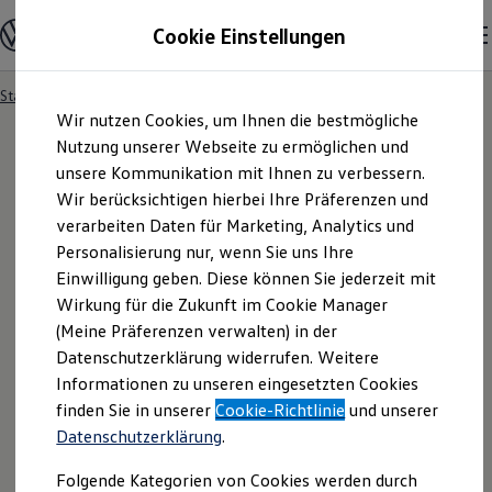
Modelle und Konfigurator
Cookie Einstellungen
Konfigurator
Modelle vergleichen
Konfiguration laden
Startseite
Besitzer und Service
Service- & Zubehörangebote
Zum
Zum
Autosuche
Wir nutzen Cookies, um Ihnen die bestmögliche
Hauptinhalt
Footer
Elektroautos
springen
springen
Nutzung unserer Webseite zu ermöglichen und
ENERGY Sondermodelle
Nutzfahrzeuge
unsere Kommunikation mit Ihnen zu verbessern.
SUV und CUV
Wir berücksichtigen hierbei Ihre Präferenzen und
Familienautos
verarbeiten Daten für Marketing, Analytics und
Kombis
Kompaktwagen
Personalisierung nur, wenn Sie uns Ihre
Sportwagen
Einwilligung geben. Diese können Sie jederzeit mit
Schnell verfügbare Fahrzeuge
Angebote und Produkte
Wirkung für die Zukunft im Cookie Manager
Aktuelle Angebote
(Meine Präferenzen verwalten) in der
E-Auto-Förderung
Datenschutzerklärung widerrufen. Weitere
Volkswagen Marktplatz
Informationen zu unseren eingesetzten Cookies
Die ENERGY Sondermodelle
Junge Gebrauchtwagen und Gebrauchtwagen
finden Sie in unserer
Cookie-Richtlinie
und unserer
Volkswagen Zertifizierte Gebrauchtwagen
Datenschutzerklärung
.
Elektromobilität bei Gebrauchtwagen
Zubehör- und Serviceangebote
Folgende Kategorien von Cookies werden durch
Saisonangebote