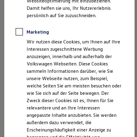
Websiteoptimierung mit einzubeziehen.
Elektrofahrzeugkonzepte
Damit helfen sie uns, Ihr Nutzererlebnis
ID. EVERY1
Reichweite
persönlich auf Sie zuzuschneiden.
Reichweite der ID. Modelle
Reichweite im Winter
Rekuperation
Marketing
Laden
Wir nutzen diese Cookies, um Ihnen auf Ihre
Laden unterwegs
Laden Zuhause
Interessen zugeschnittene Werbung
Ladestationen finden
anzuzeigen, innerhalb und außerhalb der
Ladezeitensimulator
Volkswagen Webseiten. Diese Cookies
Batterie
Sicherheit
sammeln Informationen darüber, wie Sie
Garantie und Lebensdauer
unsere Webseite nutzen, zum Beispiel,
Nachhaltigkeit
welche Seiten Sie am meisten besuchen oder
Technologie
Kosten und Kauf
wie Sie sich auf der Seite bewegen. Der
Verbrauchskosten
Zweck dieser Cookies ist es, Ihnen für Sie
Kaufoptionen
relevantere und an Ihre Interessen
E-Auto-Förderung
Software und Konnektivität
angepasste Inhalte anzubieten. Sie werden
Die ID. Software 6
außerdem dazu verwendet, die
ID. Software Versionen und Updates
Erscheinungshäufigkeit einer Anzeige zu
Digitale Extras
Schnittstellen zu Ihrem ID.