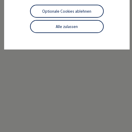
Motorenöl und Flüssigkeiten
Räder und Reifen
Optionale Cookies ablehnen
Pannen- und Unfallhilfe
Economy Service
Volkswagen Teile
Alle zulassen
Zubehör
Modellspezifisches Zubehör
Schutz und Pflege
Transport
Entertainment und Elektronik
Individualisieren
Wallbox und Ladekabel
Digitale Extras
Dienste für Ihr Modell finden
Volkswagen Apps, Login und Shop
Handy und Fahrzeug verbinden
Updates für Software, Karten und Radio
Über Ihr Auto
Vorgängermodelle
Kundeninformationen
Volkswagen Kundenbetreuung
Warn- und Kontrollleuchten
Assistenzsysteme
Digitale Betriebsanleitung
Live Beratung