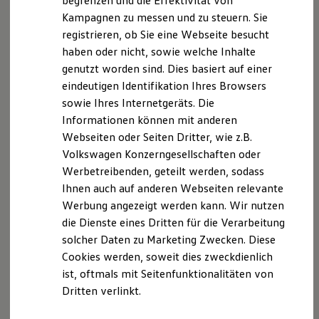
begrenzen und die Effektivität von
Hybridautos
Kampagnen zu messen und zu steuern. Sie
Marke und Erlebnis
registrieren, ob Sie eine Webseite besucht
Volkswagen R und R Experience
R-Modelle
haben oder nicht, sowie welche Inhalte
R Experience
genutzt worden sind. Dies basiert auf einer
Driving Experience
eindeutigen Identifikation Ihres Browsers
Volkswagen entdecken
Werkbesichtigung
sowie Ihres Internetgeräts. Die
Factory visit
Informationen können mit anderen
Lifestyle Shop
Webseiten oder Seiten Dritter, wie z.B.
T-Roc Kollektion
Golf Kollektion
Volkswagen Konzerngesellschaften oder
ID. Kollektion
Werbetreibenden, geteilt werden, sodass
Volkswagen Kollektion
Ihnen auch auf anderen Webseiten relevante
R-Kollektion
GTI Kollektion
Werbung angezeigt werden kann. Wir nutzen
Fußball Drop
die Dienste eines Dritten für die Verarbeitung
we drive football
solcher Daten zu Marketing Zwecken. Diese
#wedriveproud
Besitzer und Service
Cookies werden, soweit dies zweckdienlich
myVolkswagen
ist, oftmals mit Seitenfunktionalitäten von
Software Updates
Dritten verlinkt.
Service und Ersatzteile
Inspektion und HU/AU
Reparaturen und Checks