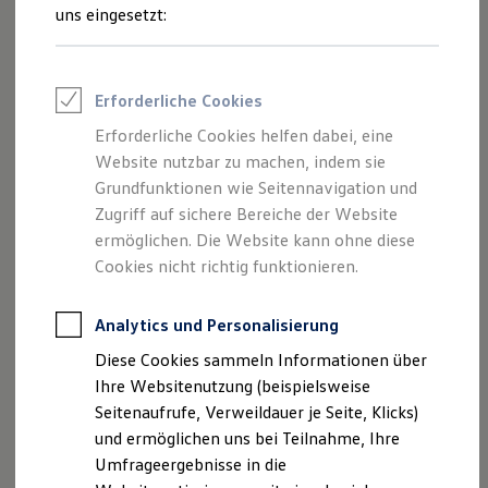
Reifenpakete
uns eingesetzt:
Leasing
Leasing-Angebote
Gebrauchtwagen Leasing
Junge Gebrauchtwagen-Leasing
Erforderliche Cookies
Elektroauto Leasing
Kleinwagen-Leasing
Erforderliche Cookies helfen dabei, eine
Leasing ohne Anzahlung
Website nutzbar zu machen, indem sie
Finanzierung
Autokredit mit Schlussrate
Grundfunktionen wie Seitennavigation und
Versicherungen und Garantien
Zugriff auf sichere Bereiche der Website
Kfz-Versicherung
ermöglichen. Die Website kann ohne diese
Restschuldversicherungen
Garantien
Cookies nicht richtig funktionieren.
Wartungsverträge
Geschäftskunden
Professional Class bei Volkswagen
Analytics und Personalisierung
Großkunden
Diese Cookies sammeln Informationen über
Behörden
Direktkunden
Ihre Websitenutzung (beispielsweise
Sonderfahrzeuge
Seitenaufrufe, Verweildauer je Seite, Klicks)
Anpfiff zum Gewinn
und ermöglichen uns bei Teilnahme, Ihre
Elektromobilität
Elektroautos
Umfrageergebnisse in die
ID. Tutorials