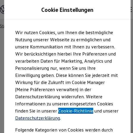
Modelle und Konfigurator
Cookie Einstellungen
Konfigurator
Modelle vergleichen
Konfiguration laden
Startseite
Besitzer und Service
Service- & Zubehörangebote
Zum
Zum
Autosuche
Wir nutzen Cookies, um Ihnen die bestmögliche
Hauptinhalt
Footer
Elektroautos
springen
springen
Nutzung unserer Webseite zu ermöglichen und
ENERGY Sondermodelle
Nutzfahrzeuge
unsere Kommunikation mit Ihnen zu verbessern.
SUV und CUV
Wir berücksichtigen hierbei Ihre Präferenzen und
Familienautos
verarbeiten Daten für Marketing, Analytics und
Kombis
Kompaktwagen
Personalisierung nur, wenn Sie uns Ihre
Sportwagen
Einwilligung geben. Diese können Sie jederzeit mit
Schnell verfügbare Fahrzeuge
Angebote und Produkte
Wirkung für die Zukunft im Cookie Manager
Aktuelle Angebote
(Meine Präferenzen verwalten) in der
E-Auto-Förderung
Datenschutzerklärung widerrufen. Weitere
Volkswagen Marktplatz
Informationen zu unseren eingesetzten Cookies
Die ENERGY Sondermodelle
Junge Gebrauchtwagen und Gebrauchtwagen
finden Sie in unserer
Cookie-Richtlinie
und unserer
Volkswagen Zertifizierte Gebrauchtwagen
Datenschutzerklärung
.
Elektromobilität bei Gebrauchtwagen
Zubehör- und Serviceangebote
Folgende Kategorien von Cookies werden durch
Saisonangebote