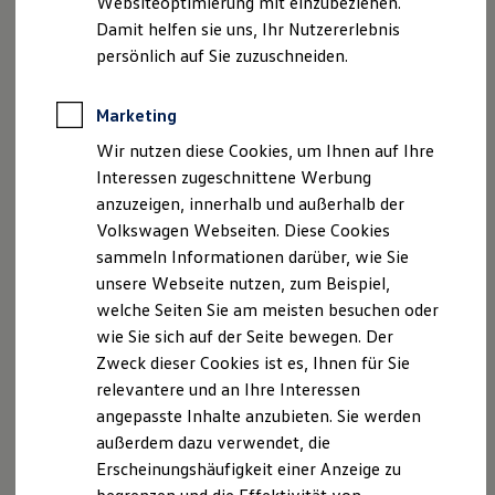
Websiteoptimierung mit einzubeziehen.
Elektrofahrzeugkonzepte
Damit helfen sie uns, Ihr Nutzererlebnis
ID. EVERY1
Reichweite
persönlich auf Sie zuzuschneiden.
Reichweite der ID. Modelle
Reichweite im Winter
Rekuperation
Marketing
Laden
Wir nutzen diese Cookies, um Ihnen auf Ihre
Laden unterwegs
Laden Zuhause
Interessen zugeschnittene Werbung
Ladestationen finden
anzuzeigen, innerhalb und außerhalb der
Ladezeitensimulator
Volkswagen Webseiten. Diese Cookies
Batterie
Sicherheit
sammeln Informationen darüber, wie Sie
Garantie und Lebensdauer
unsere Webseite nutzen, zum Beispiel,
Nachhaltigkeit
welche Seiten Sie am meisten besuchen oder
Technologie
Kosten und Kauf
wie Sie sich auf der Seite bewegen. Der
Verbrauchskosten
Zweck dieser Cookies ist es, Ihnen für Sie
Kaufoptionen
relevantere und an Ihre Interessen
E-Auto-Förderung
Software und Konnektivität
angepasste Inhalte anzubieten. Sie werden
Die ID. Software 6
außerdem dazu verwendet, die
ID. Software Versionen und Updates
Erscheinungshäufigkeit einer Anzeige zu
Digitale Extras
Schnittstellen zu Ihrem ID.