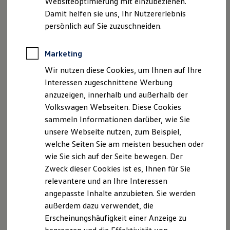
Websiteoptimierung mit einzubeziehen.
Elektrofahrzeugkonzepte
Damit helfen sie uns, Ihr Nutzererlebnis
ID. EVERY1
Reichweite
persönlich auf Sie zuzuschneiden.
Reichweite der ID. Modelle
Reichweite im Winter
Rekuperation
Marketing
Laden
Wir nutzen diese Cookies, um Ihnen auf Ihre
Laden unterwegs
Laden Zuhause
Interessen zugeschnittene Werbung
Ladestationen finden
anzuzeigen, innerhalb und außerhalb der
Ladezeitensimulator
Volkswagen Webseiten. Diese Cookies
Batterie
Sicherheit
sammeln Informationen darüber, wie Sie
Garantie und Lebensdauer
unsere Webseite nutzen, zum Beispiel,
Nachhaltigkeit
welche Seiten Sie am meisten besuchen oder
Technologie
Kosten und Kauf
wie Sie sich auf der Seite bewegen. Der
Verbrauchskosten
Zweck dieser Cookies ist es, Ihnen für Sie
Kaufoptionen
relevantere und an Ihre Interessen
E-Auto-Förderung
Software und Konnektivität
angepasste Inhalte anzubieten. Sie werden
Die ID. Software 6
außerdem dazu verwendet, die
ID. Software Versionen und Updates
Erscheinungshäufigkeit einer Anzeige zu
Digitale Extras
Schnittstellen zu Ihrem ID.