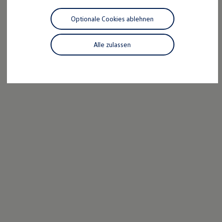
Motorenöl und Flüssigkeiten
Räder und Reifen
Optionale Cookies ablehnen
Pannen- und Unfallhilfe
Economy Service
Volkswagen Teile
Alle zulassen
Zubehör
Modellspezifisches Zubehör
Schutz und Pflege
Transport
Entertainment und Elektronik
Individualisieren
Wallbox und Ladekabel
Digitale Extras
Dienste für Ihr Modell finden
Volkswagen Apps, Login und Shop
Handy und Fahrzeug verbinden
Updates für Software, Karten und Radio
Über Ihr Auto
Vorgängermodelle
Kundeninformationen
Volkswagen Kundenbetreuung
Warn- und Kontrollleuchten
Assistenzsysteme
Digitale Betriebsanleitung
Live Beratung