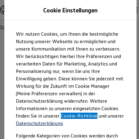
Modelle und Konfigurator
Cookie Einstellungen
Konfigurator
Modelle vergleichen
Konfiguration laden
Startseite
Besitzer und Service
Service- & Zubehörangebote
Zum
Zum
Autosuche
Wir nutzen Cookies, um Ihnen die bestmögliche
Hauptinhalt
Footer
Elektroautos
springen
springen
Nutzung unserer Webseite zu ermöglichen und
ENERGY Sondermodelle
Nutzfahrzeuge
unsere Kommunikation mit Ihnen zu verbessern.
SUV und CUV
Wir berücksichtigen hierbei Ihre Präferenzen und
Familienautos
verarbeiten Daten für Marketing, Analytics und
Kombis
Kompaktwagen
Personalisierung nur, wenn Sie uns Ihre
Sportwagen
Einwilligung geben. Diese können Sie jederzeit mit
Schnell verfügbare Fahrzeuge
Angebote und Produkte
Wirkung für die Zukunft im Cookie Manager
Aktuelle Angebote
(Meine Präferenzen verwalten) in der
E-Auto-Förderung
Datenschutzerklärung widerrufen. Weitere
Volkswagen Marktplatz
Informationen zu unseren eingesetzten Cookies
Die ENERGY Sondermodelle
Junge Gebrauchtwagen und Gebrauchtwagen
finden Sie in unserer
Cookie-Richtlinie
und unserer
Volkswagen Zertifizierte Gebrauchtwagen
Datenschutzerklärung
.
Elektromobilität bei Gebrauchtwagen
Zubehör- und Serviceangebote
Folgende Kategorien von Cookies werden durch
Saisonangebote