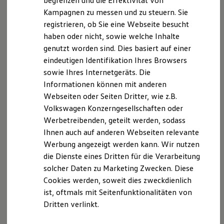
begrenzen und die Effektivität von
Hybridautos
Kampagnen zu messen und zu steuern. Sie
Marke und Erlebnis
registrieren, ob Sie eine Webseite besucht
Volkswagen R und R Experience
R-Modelle
haben oder nicht, sowie welche Inhalte
R Experience
genutzt worden sind. Dies basiert auf einer
Driving Experience
eindeutigen Identifikation Ihres Browsers
Volkswagen entdecken
Werkbesichtigung
sowie Ihres Internetgeräts. Die
Factory visit
Informationen können mit anderen
Lifestyle Shop
Webseiten oder Seiten Dritter, wie z.B.
T-Roc Kollektion
Golf Kollektion
Volkswagen Konzerngesellschaften oder
ID. Kollektion
Werbetreibenden, geteilt werden, sodass
Volkswagen Kollektion
Ihnen auch auf anderen Webseiten relevante
R-Kollektion
GTI Kollektion
Werbung angezeigt werden kann. Wir nutzen
Fußball Drop
die Dienste eines Dritten für die Verarbeitung
we drive football
solcher Daten zu Marketing Zwecken. Diese
#wedriveproud
Besitzer und Service
Cookies werden, soweit dies zweckdienlich
myVolkswagen
ist, oftmals mit Seitenfunktionalitäten von
Software Updates
Dritten verlinkt.
Service und Ersatzteile
Inspektion und HU/AU
Reparaturen und Checks