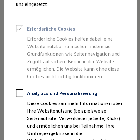
Reifenpakete
uns eingesetzt:
Leasing
Leasing-Angebote
Gebrauchtwagen Leasing
Junge Gebrauchtwagen-Leasing
Erforderliche Cookies
Elektroauto Leasing
Kleinwagen-Leasing
Erforderliche Cookies helfen dabei, eine
Leasing ohne Anzahlung
Website nutzbar zu machen, indem sie
Finanzierung
Autokredit mit Schlussrate
Grundfunktionen wie Seitennavigation und
Versicherungen und Garantien
Zugriff auf sichere Bereiche der Website
Kfz-Versicherung
ermöglichen. Die Website kann ohne diese
Restschuldversicherungen
Garantien
Cookies nicht richtig funktionieren.
Wartungsverträge
Geschäftskunden
Professional Class bei Volkswagen
Analytics und Personalisierung
Großkunden
Diese Cookies sammeln Informationen über
Behörden
Direktkunden
Ihre Websitenutzung (beispielsweise
Sonderfahrzeuge
Seitenaufrufe, Verweildauer je Seite, Klicks)
Anpfiff zum Gewinn
und ermöglichen uns bei Teilnahme, Ihre
Elektromobilität
Elektroautos
Umfrageergebnisse in die
ID. Tutorials