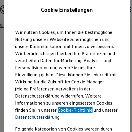
Modelle und Konfigurator
Cookie Einstellungen
Konfigurator
Modelle vergleichen
Konfiguration laden
Startseite
Besitzer und Service
Service- & Zubehörangebote
Zum
Zum
Autosuche
Wir nutzen Cookies, um Ihnen die bestmögliche
Hauptinhalt
Footer
Elektroautos
springen
springen
Nutzung unserer Webseite zu ermöglichen und
ENERGY Sondermodelle
Nutzfahrzeuge
unsere Kommunikation mit Ihnen zu verbessern.
SUV und CUV
Wir berücksichtigen hierbei Ihre Präferenzen und
Familienautos
verarbeiten Daten für Marketing, Analytics und
Kombis
Kompaktwagen
Personalisierung nur, wenn Sie uns Ihre
Sportwagen
Einwilligung geben. Diese können Sie jederzeit mit
Schnell verfügbare Fahrzeuge
Angebote und Produkte
Wirkung für die Zukunft im Cookie Manager
Aktuelle Angebote
(Meine Präferenzen verwalten) in der
E-Auto-Förderung
Datenschutzerklärung widerrufen. Weitere
Volkswagen Marktplatz
Informationen zu unseren eingesetzten Cookies
Die ENERGY Sondermodelle
Junge Gebrauchtwagen und Gebrauchtwagen
finden Sie in unserer
Cookie-Richtlinie
und unserer
Volkswagen Zertifizierte Gebrauchtwagen
Datenschutzerklärung
.
Elektromobilität bei Gebrauchtwagen
Zubehör- und Serviceangebote
Folgende Kategorien von Cookies werden durch
Saisonangebote