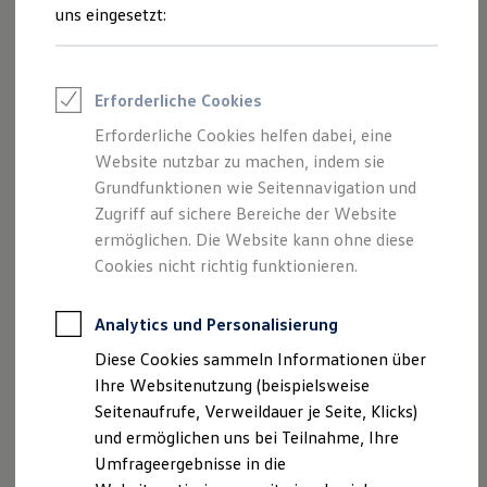
Reifenpakete
uns eingesetzt:
Leasing
Leasing-Angebote
Gebrauchtwagen Leasing
Junge Gebrauchtwagen-Leasing
Erforderliche Cookies
Elektroauto Leasing
Kleinwagen-Leasing
Erforderliche Cookies helfen dabei, eine
Leasing ohne Anzahlung
Website nutzbar zu machen, indem sie
Finanzierung
Autokredit mit Schlussrate
Grundfunktionen wie Seitennavigation und
Versicherungen und Garantien
Zugriff auf sichere Bereiche der Website
Kfz-Versicherung
ermöglichen. Die Website kann ohne diese
Restschuldversicherungen
Garantien
Cookies nicht richtig funktionieren.
Wartungsverträge
Geschäftskunden
Professional Class bei Volkswagen
Analytics und Personalisierung
Großkunden
Diese Cookies sammeln Informationen über
Behörden
Direktkunden
Ihre Websitenutzung (beispielsweise
Sonderfahrzeuge
Seitenaufrufe, Verweildauer je Seite, Klicks)
Anpfiff zum Gewinn
und ermöglichen uns bei Teilnahme, Ihre
Elektromobilität
Elektroautos
Umfrageergebnisse in die
ID. Tutorials