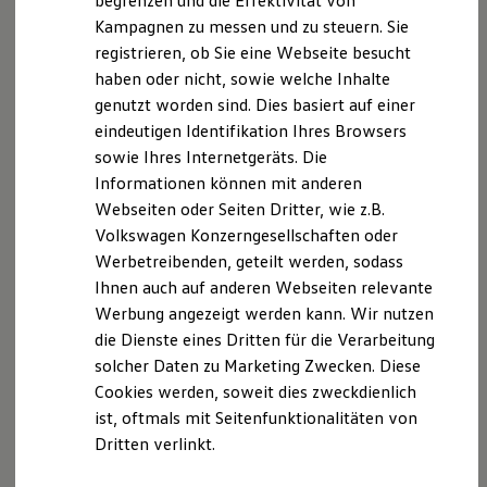
begrenzen und die Effektivität von
Hybridautos
Kampagnen zu messen und zu steuern. Sie
Marke und Erlebnis
registrieren, ob Sie eine Webseite besucht
Volkswagen R und R Experience
R-Modelle
haben oder nicht, sowie welche Inhalte
R Experience
genutzt worden sind. Dies basiert auf einer
Driving Experience
eindeutigen Identifikation Ihres Browsers
Volkswagen entdecken
Werkbesichtigung
sowie Ihres Internetgeräts. Die
Factory visit
Informationen können mit anderen
Lifestyle Shop
Webseiten oder Seiten Dritter, wie z.B.
T-Roc Kollektion
Golf Kollektion
Volkswagen Konzerngesellschaften oder
ID. Kollektion
Werbetreibenden, geteilt werden, sodass
Volkswagen Kollektion
Ihnen auch auf anderen Webseiten relevante
R-Kollektion
GTI Kollektion
Werbung angezeigt werden kann. Wir nutzen
Fußball Drop
die Dienste eines Dritten für die Verarbeitung
we drive football
solcher Daten zu Marketing Zwecken. Diese
#wedriveproud
Besitzer und Service
Cookies werden, soweit dies zweckdienlich
myVolkswagen
ist, oftmals mit Seitenfunktionalitäten von
Software Updates
Dritten verlinkt.
Service und Ersatzteile
Inspektion und HU/AU
Reparaturen und Checks