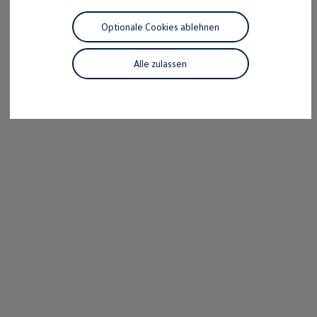
Motorenöl und Flüssigkeiten
Räder und Reifen
Optionale Cookies ablehnen
Pannen- und Unfallhilfe
Economy Service
Volkswagen Teile
Alle zulassen
Zubehör
Modellspezifisches Zubehör
Schutz und Pflege
Transport
Entertainment und Elektronik
Individualisieren
Wallbox und Ladekabel
Digitale Extras
Dienste für Ihr Modell finden
Volkswagen Apps, Login und Shop
Handy und Fahrzeug verbinden
Updates für Software, Karten und Radio
Über Ihr Auto
Vorgängermodelle
Kundeninformationen
Volkswagen Kundenbetreuung
Warn- und Kontrollleuchten
Assistenzsysteme
Digitale Betriebsanleitung
Live Beratung