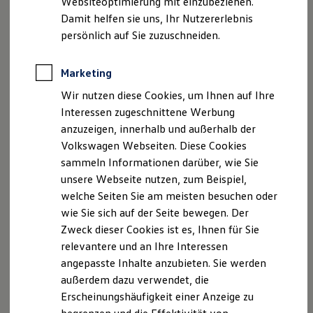
Websiteoptimierung mit einzubeziehen.
Elektrofahrzeugkonzepte
Damit helfen sie uns, Ihr Nutzererlebnis
ID. EVERY1
Reichweite
persönlich auf Sie zuzuschneiden.
Reichweite der ID. Modelle
Reichweite im Winter
Rekuperation
Marketing
Laden
Wir nutzen diese Cookies, um Ihnen auf Ihre
Laden unterwegs
Laden Zuhause
Interessen zugeschnittene Werbung
Ladestationen finden
anzuzeigen, innerhalb und außerhalb der
Ladezeitensimulator
Volkswagen Webseiten. Diese Cookies
Batterie
Sicherheit
sammeln Informationen darüber, wie Sie
Garantie und Lebensdauer
unsere Webseite nutzen, zum Beispiel,
Nachhaltigkeit
welche Seiten Sie am meisten besuchen oder
Technologie
Kosten und Kauf
wie Sie sich auf der Seite bewegen. Der
Verbrauchskosten
Zweck dieser Cookies ist es, Ihnen für Sie
Kaufoptionen
relevantere und an Ihre Interessen
E-Auto-Förderung
Software und Konnektivität
angepasste Inhalte anzubieten. Sie werden
Die ID. Software 6
außerdem dazu verwendet, die
ID. Software Versionen und Updates
Erscheinungshäufigkeit einer Anzeige zu
Digitale Extras
Schnittstellen zu Ihrem ID.