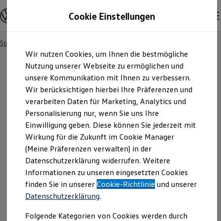
Modelle und Konfigurator
Cookie Einstellungen
Konfigurator
Modelle vergleichen
Konfiguration laden
Startseite
Besitzer und Service
Service- & Zubehörangebote
Zum
Zum
Autosuche
Wir nutzen Cookies, um Ihnen die bestmögliche
Hauptinhalt
Footer
Elektroautos
springen
springen
Nutzung unserer Webseite zu ermöglichen und
ENERGY Sondermodelle
Nutzfahrzeuge
unsere Kommunikation mit Ihnen zu verbessern.
SUV und CUV
Wir berücksichtigen hierbei Ihre Präferenzen und
Familienautos
verarbeiten Daten für Marketing, Analytics und
Kombis
Kompaktwagen
Personalisierung nur, wenn Sie uns Ihre
Sportwagen
Einwilligung geben. Diese können Sie jederzeit mit
Schnell verfügbare Fahrzeuge
Angebote und Produkte
Wirkung für die Zukunft im Cookie Manager
Aktuelle Angebote
(Meine Präferenzen verwalten) in der
E-Auto-Förderung
Datenschutzerklärung widerrufen. Weitere
Volkswagen Marktplatz
Informationen zu unseren eingesetzten Cookies
Die ENERGY Sondermodelle
Junge Gebrauchtwagen und Gebrauchtwagen
finden Sie in unserer
Cookie-Richtlinie
und unserer
Volkswagen Zertifizierte Gebrauchtwagen
Datenschutzerklärung
.
Elektromobilität bei Gebrauchtwagen
Zubehör- und Serviceangebote
Folgende Kategorien von Cookies werden durch
Saisonangebote