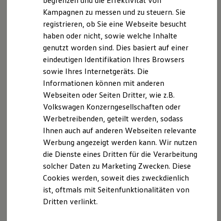
begrenzen und die Effektivität von
Hybridautos
Kampagnen zu messen und zu steuern. Sie
Marke und Erlebnis
registrieren, ob Sie eine Webseite besucht
Volkswagen R und R Experience
R-Modelle
haben oder nicht, sowie welche Inhalte
R Experience
genutzt worden sind. Dies basiert auf einer
Driving Experience
eindeutigen Identifikation Ihres Browsers
Volkswagen entdecken
Werkbesichtigung
sowie Ihres Internetgeräts. Die
Factory visit
Informationen können mit anderen
Lifestyle Shop
Webseiten oder Seiten Dritter, wie z.B.
T-Roc Kollektion
Golf Kollektion
Volkswagen Konzerngesellschaften oder
ID. Kollektion
Werbetreibenden, geteilt werden, sodass
Volkswagen Kollektion
Ihnen auch auf anderen Webseiten relevante
R-Kollektion
GTI Kollektion
Werbung angezeigt werden kann. Wir nutzen
Fußball Drop
die Dienste eines Dritten für die Verarbeitung
we drive football
solcher Daten zu Marketing Zwecken. Diese
#wedriveproud
Besitzer und Service
Cookies werden, soweit dies zweckdienlich
myVolkswagen
ist, oftmals mit Seitenfunktionalitäten von
Software Updates
Dritten verlinkt.
Service und Ersatzteile
Inspektion und HU/AU
Reparaturen und Checks