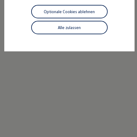
Motorenöl und Flüssigkeiten
Räder und Reifen
Optionale Cookies ablehnen
Pannen- und Unfallhilfe
Economy Service
Volkswagen Teile
Alle zulassen
Zubehör
Modellspezifisches Zubehör
Schutz und Pflege
Transport
Entertainment und Elektronik
Individualisieren
Wallbox und Ladekabel
Digitale Extras
Dienste für Ihr Modell finden
Volkswagen Apps, Login und Shop
Handy und Fahrzeug verbinden
Updates für Software, Karten und Radio
Über Ihr Auto
Vorgängermodelle
Kundeninformationen
Volkswagen Kundenbetreuung
Warn- und Kontrollleuchten
Assistenzsysteme
Digitale Betriebsanleitung
Live Beratung