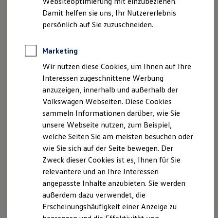
Websiteoptimierung mit einzubeziehen.
Elektrofahrzeugkonzepte
Damit helfen sie uns, Ihr Nutzererlebnis
ID. EVERY1
Reichweite
persönlich auf Sie zuzuschneiden.
Reichweite der ID. Modelle
Reichweite im Winter
Rekuperation
Marketing
Laden
Wir nutzen diese Cookies, um Ihnen auf Ihre
Laden unterwegs
Laden Zuhause
Interessen zugeschnittene Werbung
Ladestationen finden
anzuzeigen, innerhalb und außerhalb der
Ladezeitensimulator
Volkswagen Webseiten. Diese Cookies
Batterie
Sicherheit
sammeln Informationen darüber, wie Sie
Garantie und Lebensdauer
unsere Webseite nutzen, zum Beispiel,
Nachhaltigkeit
welche Seiten Sie am meisten besuchen oder
Technologie
Kosten und Kauf
wie Sie sich auf der Seite bewegen. Der
Verbrauchskosten
Zweck dieser Cookies ist es, Ihnen für Sie
Kaufoptionen
relevantere und an Ihre Interessen
E-Auto-Förderung
Software und Konnektivität
angepasste Inhalte anzubieten. Sie werden
Die ID. Software 6
außerdem dazu verwendet, die
ID. Software Versionen und Updates
Erscheinungshäufigkeit einer Anzeige zu
Digitale Extras
Schnittstellen zu Ihrem ID.