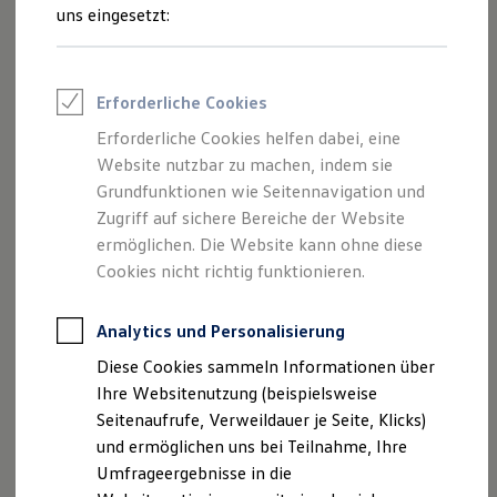
Reifenpakete
uns eingesetzt:
Leasing
Leasing-Angebote
Gebrauchtwagen Leasing
Junge Gebrauchtwagen-Leasing
Erforderliche Cookies
Elektroauto Leasing
Kleinwagen-Leasing
Erforderliche Cookies helfen dabei, eine
Leasing ohne Anzahlung
Website nutzbar zu machen, indem sie
Finanzierung
Autokredit mit Schlussrate
Grundfunktionen wie Seitennavigation und
Versicherungen und Garantien
Zugriff auf sichere Bereiche der Website
Kfz-Versicherung
ermöglichen. Die Website kann ohne diese
Restschuldversicherungen
Garantien
Cookies nicht richtig funktionieren.
Wartungsverträge
Geschäftskunden
Professional Class bei Volkswagen
Analytics und Personalisierung
Großkunden
Diese Cookies sammeln Informationen über
Behörden
Direktkunden
Ihre Websitenutzung (beispielsweise
Sonderfahrzeuge
Seitenaufrufe, Verweildauer je Seite, Klicks)
Anpfiff zum Gewinn
und ermöglichen uns bei Teilnahme, Ihre
Elektromobilität
Elektroautos
Umfrageergebnisse in die
ID. Tutorials