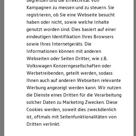
begrenzen und die Effektivität von
Hybridautos
Kampagnen zu messen und zu steuern. Sie
Marke und Erlebnis
registrieren, ob Sie eine Webseite besucht
Volkswagen R und R Experience
R-Modelle
haben oder nicht, sowie welche Inhalte
R Experience
genutzt worden sind. Dies basiert auf einer
Driving Experience
eindeutigen Identifikation Ihres Browsers
Volkswagen entdecken
Werkbesichtigung
sowie Ihres Internetgeräts. Die
Factory visit
Informationen können mit anderen
Lifestyle Shop
Webseiten oder Seiten Dritter, wie z.B.
T-Roc Kollektion
Golf Kollektion
Volkswagen Konzerngesellschaften oder
ID. Kollektion
Werbetreibenden, geteilt werden, sodass
Volkswagen Kollektion
Ihnen auch auf anderen Webseiten relevante
R-Kollektion
GTI Kollektion
Werbung angezeigt werden kann. Wir nutzen
Fußball Drop
die Dienste eines Dritten für die Verarbeitung
we drive football
solcher Daten zu Marketing Zwecken. Diese
#wedriveproud
Besitzer und Service
Cookies werden, soweit dies zweckdienlich
myVolkswagen
ist, oftmals mit Seitenfunktionalitäten von
Software Updates
Dritten verlinkt.
Service und Ersatzteile
Inspektion und HU/AU
Reparaturen und Checks