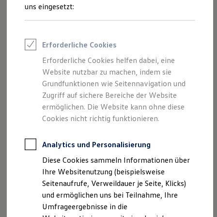
Reifenpakete
uns eingesetzt:
Leasing
Leasing-Angebote
Gebrauchtwagen Leasing
Junge Gebrauchtwagen-Leasing
Erforderliche Cookies
Elektroauto Leasing
Kleinwagen-Leasing
Erforderliche Cookies helfen dabei, eine
Leasing ohne Anzahlung
Website nutzbar zu machen, indem sie
Finanzierung
Autokredit mit Schlussrate
Grundfunktionen wie Seitennavigation und
Versicherungen und Garantien
Zugriff auf sichere Bereiche der Website
Kfz-Versicherung
ermöglichen. Die Website kann ohne diese
Restschuldversicherungen
Garantien
Cookies nicht richtig funktionieren.
Wartungsverträge
Geschäftskunden
Professional Class bei Volkswagen
Analytics und Personalisierung
Großkunden
Diese Cookies sammeln Informationen über
Behörden
Direktkunden
Ihre Websitenutzung (beispielsweise
Sonderfahrzeuge
Seitenaufrufe, Verweildauer je Seite, Klicks)
Anpfiff zum Gewinn
und ermöglichen uns bei Teilnahme, Ihre
Elektromobilität
Elektroautos
Umfrageergebnisse in die
ID. Tutorials