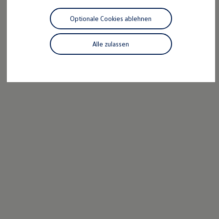
Motorenöl und Flüssigkeiten
Räder und Reifen
Optionale Cookies ablehnen
Pannen- und Unfallhilfe
Economy Service
Volkswagen Teile
Alle zulassen
Zubehör
Modellspezifisches Zubehör
Schutz und Pflege
Transport
Entertainment und Elektronik
Individualisieren
Wallbox und Ladekabel
Digitale Extras
Dienste für Ihr Modell finden
Volkswagen Apps, Login und Shop
Handy und Fahrzeug verbinden
Updates für Software, Karten und Radio
Über Ihr Auto
Vorgängermodelle
Kundeninformationen
Volkswagen Kundenbetreuung
Warn- und Kontrollleuchten
Assistenzsysteme
Digitale Betriebsanleitung
Live Beratung