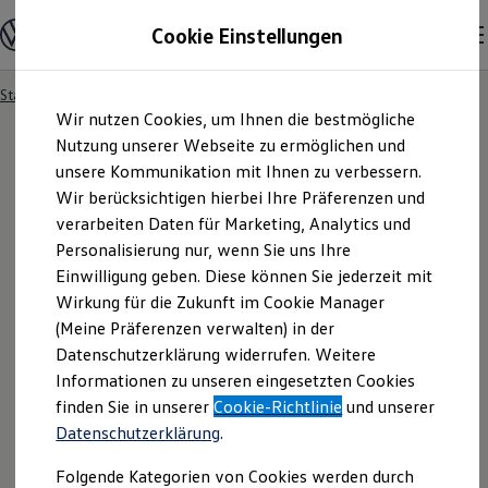
Modelle und Konfigurator
Cookie Einstellungen
Konfigurator
Modelle vergleichen
Konfiguration laden
Startseite
Besitzer und Service
Service- & Zubehörangebote
Zum
Zum
Autosuche
Wir nutzen Cookies, um Ihnen die bestmögliche
Hauptinhalt
Footer
Elektroautos
springen
springen
Nutzung unserer Webseite zu ermöglichen und
ENERGY Sondermodelle
Nutzfahrzeuge
unsere Kommunikation mit Ihnen zu verbessern.
SUV und CUV
Wir berücksichtigen hierbei Ihre Präferenzen und
Familienautos
verarbeiten Daten für Marketing, Analytics und
Kombis
Kompaktwagen
Personalisierung nur, wenn Sie uns Ihre
Sportwagen
Einwilligung geben. Diese können Sie jederzeit mit
Schnell verfügbare Fahrzeuge
Angebote und Produkte
Wirkung für die Zukunft im Cookie Manager
Aktuelle Angebote
(Meine Präferenzen verwalten) in der
E-Auto-Förderung
Datenschutzerklärung widerrufen. Weitere
Volkswagen Marktplatz
Informationen zu unseren eingesetzten Cookies
Die ENERGY Sondermodelle
Junge Gebrauchtwagen und Gebrauchtwagen
finden Sie in unserer
Cookie-Richtlinie
und unserer
Volkswagen Zertifizierte Gebrauchtwagen
Datenschutzerklärung
.
Elektromobilität bei Gebrauchtwagen
Zubehör- und Serviceangebote
Folgende Kategorien von Cookies werden durch
Saisonangebote