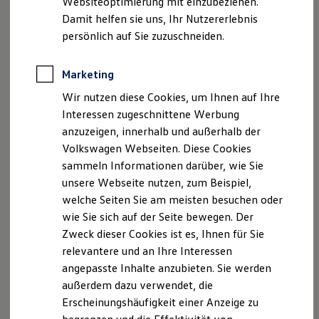
Websiteoptimierung mit einzubeziehen.
Elektrofahrzeugkonzepte
Damit helfen sie uns, Ihr Nutzererlebnis
ID. EVERY1
Reichweite
persönlich auf Sie zuzuschneiden.
Reichweite der ID. Modelle
Reichweite im Winter
Rekuperation
Marketing
Laden
Wir nutzen diese Cookies, um Ihnen auf Ihre
Laden unterwegs
Laden Zuhause
Interessen zugeschnittene Werbung
Ladestationen finden
anzuzeigen, innerhalb und außerhalb der
Ladezeitensimulator
Volkswagen Webseiten. Diese Cookies
Batterie
Sicherheit
sammeln Informationen darüber, wie Sie
Garantie und Lebensdauer
unsere Webseite nutzen, zum Beispiel,
Nachhaltigkeit
welche Seiten Sie am meisten besuchen oder
Technologie
Kosten und Kauf
wie Sie sich auf der Seite bewegen. Der
Verbrauchskosten
Zweck dieser Cookies ist es, Ihnen für Sie
Kaufoptionen
relevantere und an Ihre Interessen
E-Auto-Förderung
Software und Konnektivität
angepasste Inhalte anzubieten. Sie werden
Die ID. Software 6
außerdem dazu verwendet, die
ID. Software Versionen und Updates
Erscheinungshäufigkeit einer Anzeige zu
Digitale Extras
Schnittstellen zu Ihrem ID.