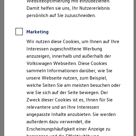
Websiteoptimierung mit einzubeziehen.
Elektrofahrzeugkonzepte
Damit helfen sie uns, Ihr Nutzererlebnis
ID. EVERY1
Reichweite
persönlich auf Sie zuzuschneiden.
Reichweite der ID. Modelle
Reichweite im Winter
Rekuperation
Marketing
Laden
Wir nutzen diese Cookies, um Ihnen auf Ihre
Laden unterwegs
Laden Zuhause
Interessen zugeschnittene Werbung
Ladestationen finden
anzuzeigen, innerhalb und außerhalb der
Ladezeitensimulator
Volkswagen Webseiten. Diese Cookies
Batterie
Sicherheit
sammeln Informationen darüber, wie Sie
Garantie und Lebensdauer
unsere Webseite nutzen, zum Beispiel,
Nachhaltigkeit
welche Seiten Sie am meisten besuchen oder
Technologie
Kosten und Kauf
wie Sie sich auf der Seite bewegen. Der
Verbrauchskosten
Zweck dieser Cookies ist es, Ihnen für Sie
Kaufoptionen
relevantere und an Ihre Interessen
E-Auto-Förderung
Software und Konnektivität
angepasste Inhalte anzubieten. Sie werden
Die ID. Software 6
außerdem dazu verwendet, die
ID. Software Versionen und Updates
Erscheinungshäufigkeit einer Anzeige zu
Digitale Extras
Schnittstellen zu Ihrem ID.