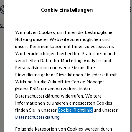
Modelle und Konfigurator
Cookie Einstellungen
Konfigurator
Modelle vergleichen
Konfiguration laden
Startseite
Besitzer und Service
Service- & Zubehörangebote
Zum
Zum
Autosuche
Wir nutzen Cookies, um Ihnen die bestmögliche
Hauptinhalt
Footer
Elektroautos
springen
springen
Nutzung unserer Webseite zu ermöglichen und
ENERGY Sondermodelle
Nutzfahrzeuge
unsere Kommunikation mit Ihnen zu verbessern.
SUV und CUV
Wir berücksichtigen hierbei Ihre Präferenzen und
Familienautos
verarbeiten Daten für Marketing, Analytics und
Kombis
Kompaktwagen
Personalisierung nur, wenn Sie uns Ihre
Sportwagen
Einwilligung geben. Diese können Sie jederzeit mit
Schnell verfügbare Fahrzeuge
Angebote und Produkte
Wirkung für die Zukunft im Cookie Manager
Aktuelle Angebote
(Meine Präferenzen verwalten) in der
E-Auto-Förderung
Datenschutzerklärung widerrufen. Weitere
Volkswagen Marktplatz
Informationen zu unseren eingesetzten Cookies
Die ENERGY Sondermodelle
Junge Gebrauchtwagen und Gebrauchtwagen
finden Sie in unserer
Cookie-Richtlinie
und unserer
Volkswagen Zertifizierte Gebrauchtwagen
Datenschutzerklärung
.
Elektromobilität bei Gebrauchtwagen
Zubehör- und Serviceangebote
Folgende Kategorien von Cookies werden durch
Saisonangebote