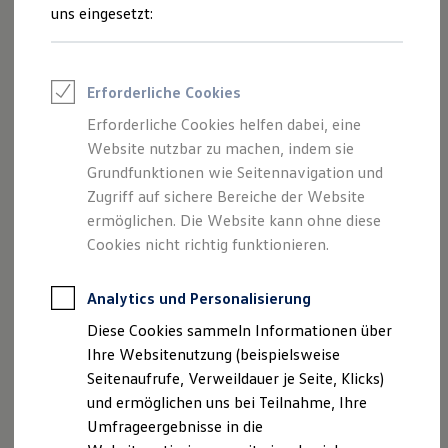
Reifenpakete
uns eingesetzt:
Leasing
Leasing-Angebote
Gebrauchtwagen Leasing
Junge Gebrauchtwagen-Leasing
Erforderliche Cookies
Elektroauto Leasing
Kleinwagen-Leasing
Erforderliche Cookies helfen dabei, eine
Leasing ohne Anzahlung
Website nutzbar zu machen, indem sie
Finanzierung
Autokredit mit Schlussrate
Grundfunktionen wie Seitennavigation und
Versicherungen und Garantien
Zugriff auf sichere Bereiche der Website
Kfz-Versicherung
ermöglichen. Die Website kann ohne diese
Restschuldversicherungen
Garantien
Cookies nicht richtig funktionieren.
Wartungsverträge
Geschäftskunden
Professional Class bei Volkswagen
Analytics und Personalisierung
Großkunden
Diese Cookies sammeln Informationen über
Behörden
Direktkunden
Ihre Websitenutzung (beispielsweise
Sonderfahrzeuge
Seitenaufrufe, Verweildauer je Seite, Klicks)
Anpfiff zum Gewinn
und ermöglichen uns bei Teilnahme, Ihre
Elektromobilität
Elektroautos
Umfrageergebnisse in die
ID. Tutorials