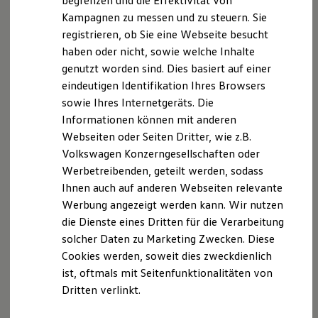
begrenzen und die Effektivität von
Hybridautos
Kampagnen zu messen und zu steuern. Sie
Marke und Erlebnis
registrieren, ob Sie eine Webseite besucht
Volkswagen R und R Experience
R-Modelle
haben oder nicht, sowie welche Inhalte
R Experience
genutzt worden sind. Dies basiert auf einer
Driving Experience
eindeutigen Identifikation Ihres Browsers
Volkswagen entdecken
Werkbesichtigung
sowie Ihres Internetgeräts. Die
Factory visit
Informationen können mit anderen
Lifestyle Shop
Webseiten oder Seiten Dritter, wie z.B.
T-Roc Kollektion
Golf Kollektion
Volkswagen Konzerngesellschaften oder
ID. Kollektion
Werbetreibenden, geteilt werden, sodass
Volkswagen Kollektion
Ihnen auch auf anderen Webseiten relevante
R-Kollektion
GTI Kollektion
Werbung angezeigt werden kann. Wir nutzen
Fußball Drop
die Dienste eines Dritten für die Verarbeitung
we drive football
solcher Daten zu Marketing Zwecken. Diese
#wedriveproud
Besitzer und Service
Cookies werden, soweit dies zweckdienlich
myVolkswagen
ist, oftmals mit Seitenfunktionalitäten von
Software Updates
Dritten verlinkt.
Service und Ersatzteile
Inspektion und HU/AU
Reparaturen und Checks