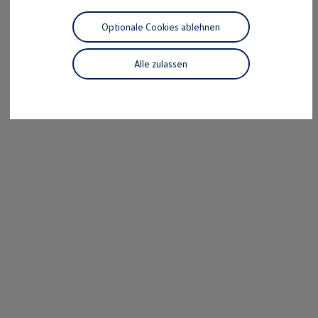
Motorenöl und Flüssigkeiten
Räder und Reifen
Optionale Cookies ablehnen
Pannen- und Unfallhilfe
Economy Service
Volkswagen Teile
Alle zulassen
Zubehör
Modellspezifisches Zubehör
Schutz und Pflege
Transport
Entertainment und Elektronik
Individualisieren
Wallbox und Ladekabel
Digitale Extras
Dienste für Ihr Modell finden
Volkswagen Apps, Login und Shop
Handy und Fahrzeug verbinden
Updates für Software, Karten und Radio
Über Ihr Auto
Vorgängermodelle
Kundeninformationen
Volkswagen Kundenbetreuung
Warn- und Kontrollleuchten
Assistenzsysteme
Digitale Betriebsanleitung
Live Beratung