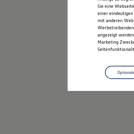
Elektrofahrzeugkonzepte
Sie eine Webseite
ID. EVERY1
einer eindeutigen
Reichweite
Reichweite der ID. Modelle
mit anderen Webse
Reichweite im Winter
Werbetreibenden,
Rekuperation
angezeigt werden 
Laden
Laden unterwegs
Marketing Zwecken
Laden Zuhause
Seitenfunktionali
Ladestationen finden
Ladezeitensimulator
Batterie
Sicherheit
Optional
Garantie und Lebensdauer
Nachhaltigkeit
Technologie
Kosten und Kauf
Verbrauchskosten
Kaufoptionen
E-Auto-Förderung
Software und Konnektivität
Die ID. Software 6
ID. Software Versionen und Updates
Digitale Extras
Schnittstellen zu Ihrem ID.