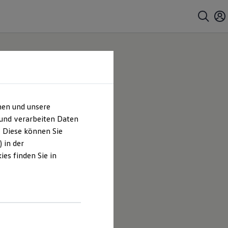
hen und unsere
 und verarbeiten Daten
. Diese können Sie
 in der
es finden Sie in