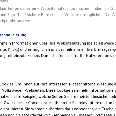
okies
kies helfen dabei, eine Website nutzbar zu machen, indem sie G
und Zugriff auf sichere Bereiche der Website ermöglichen. Die W
tig funktionieren.
rsonalisierung
mmeln Informationen über Ihre Websitenutzung (beispielsweise S
eite, Klicks) und ermöglichen uns bei Teilnahme, Ihre Umfrageerge
g mit einzubeziehen. Damit helfen sie uns, Ihr Nutzererlebnis pe
Cookies, um Ihnen auf Ihre Interessen zugeschnittene Werbung a
r Volkswagen Webseiten. Diese Cookies sammeln Informationen 
utzen, zum Beispiel, welche Seiten Sie am meisten besuchen oder
r Zweck dieser Cookies ist es, Ihnen für Sie relevantere und an I
e anzubieten. Sie werden außerdem dazu verwendet, die Erschein
zen und die Effektivität von Kampagnen zu messen und zu steuern