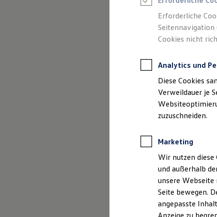
Erforderliche Co
Reifenpakete
Leasing
Erforderliche Coo
Leasing-Angebote
Seitennavigation 
Gebrauchtwagen Leasing
Cookies nicht rich
Junge Gebrauchtwagen-Leasing
Elektroauto Leasing
Kleinwagen-Leasing
Analytics und Pe
Leasing ohne Anzahlung
Finanzierung
Diese Cookies sa
Autokredit mit Schlussrate
Versicherungen und Garantien
Verweildauer je S
Kfz-Versicherung
Websiteoptimierun
Restschuldversicherungen
zuzuschneiden.
Garantien
Wartungsverträge
Geschäftskunden
Marketing
Professional Class bei Volkswagen
Großkunden
Wir nutzen diese 
Behörden
und außerhalb de
Direktkunden
Sonderfahrzeuge
unsere Webseite n
Anpfiff zum Gewinn
Seite bewegen. De
Elektromobilität
angepasste Inhalt
Elektroautos
ID. Tutorials
Anzeige zu begren