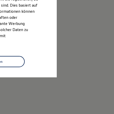
ind. Dies basiert auf
Informationen können
aften oder
evante Werbung
solcher Daten zu
 mit
en