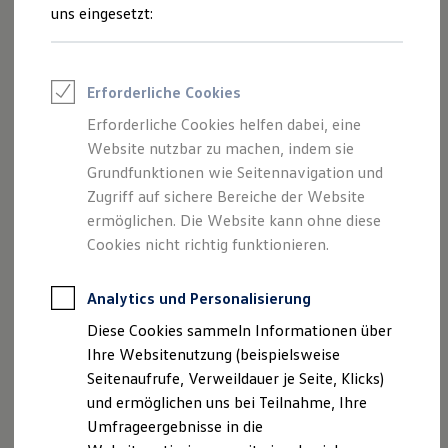
Reifenpakete
uns eingesetzt:
Leasing
Leasing-Angebote
Gebrauchtwagen Leasing
Junge Gebrauchtwagen-Leasing
Erforderliche Cookies
Elektroauto Leasing
Kleinwagen-Leasing
Erforderliche Cookies helfen dabei, eine
Leasing ohne Anzahlung
Website nutzbar zu machen, indem sie
Finanzierung
Autokredit mit Schlussrate
Grundfunktionen wie Seitennavigation und
Versicherungen und Garantien
Zugriff auf sichere Bereiche der Website
Kfz-Versicherung
ermöglichen. Die Website kann ohne diese
Restschuldversicherungen
Garantien
Cookies nicht richtig funktionieren.
Wartungsverträge
Geschäftskunden
Professional Class bei Volkswagen
Analytics und Personalisierung
Großkunden
Diese Cookies sammeln Informationen über
Behörden
Direktkunden
Ihre Websitenutzung (beispielsweise
Sonderfahrzeuge
Seitenaufrufe, Verweildauer je Seite, Klicks)
Anpfiff zum Gewinn
und ermöglichen uns bei Teilnahme, Ihre
Elektromobilität
Elektroautos
Umfrageergebnisse in die
ID. Tutorials