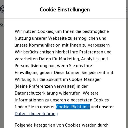
Modelle und Konfigurator
Cookie Einstellungen
Konfigurator
Modelle vergleichen
Konfiguration laden
Startseite
Besitzer und Service
Service- & Zubehörangebote
Zum
Zum
Autosuche
Wir nutzen Cookies, um Ihnen die bestmögliche
Hauptinhalt
Footer
Elektroautos
springen
springen
Nutzung unserer Webseite zu ermöglichen und
ENERGY Sondermodelle
Nutzfahrzeuge
unsere Kommunikation mit Ihnen zu verbessern.
SUV und CUV
Wir berücksichtigen hierbei Ihre Präferenzen und
Familienautos
verarbeiten Daten für Marketing, Analytics und
Kombis
Kompaktwagen
Personalisierung nur, wenn Sie uns Ihre
Sportwagen
Einwilligung geben. Diese können Sie jederzeit mit
Schnell verfügbare Fahrzeuge
Angebote und Produkte
Wirkung für die Zukunft im Cookie Manager
Aktuelle Angebote
(Meine Präferenzen verwalten) in der
E-Auto-Förderung
Datenschutzerklärung widerrufen. Weitere
Volkswagen Marktplatz
Informationen zu unseren eingesetzten Cookies
Die ENERGY Sondermodelle
Junge Gebrauchtwagen und Gebrauchtwagen
finden Sie in unserer
Cookie-Richtlinie
und unserer
Volkswagen Zertifizierte Gebrauchtwagen
Datenschutzerklärung
.
Elektromobilität bei Gebrauchtwagen
Zubehör- und Serviceangebote
Folgende Kategorien von Cookies werden durch
Saisonangebote