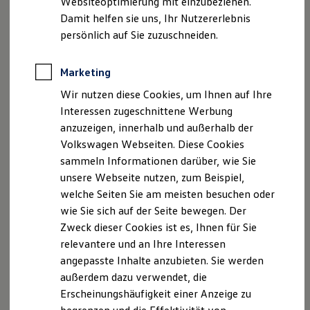
Websiteoptimierung mit einzubeziehen.
Elektrofahrzeugkonzepte
Damit helfen sie uns, Ihr Nutzererlebnis
ID. EVERY1
Reichweite
persönlich auf Sie zuzuschneiden.
Reichweite der ID. Modelle
Reichweite im Winter
Rekuperation
Marketing
Laden
Wir nutzen diese Cookies, um Ihnen auf Ihre
Laden unterwegs
Laden Zuhause
Interessen zugeschnittene Werbung
Ladestationen finden
anzuzeigen, innerhalb und außerhalb der
Ladezeitensimulator
Volkswagen Webseiten. Diese Cookies
Batterie
Sicherheit
sammeln Informationen darüber, wie Sie
Garantie und Lebensdauer
unsere Webseite nutzen, zum Beispiel,
Nachhaltigkeit
welche Seiten Sie am meisten besuchen oder
Technologie
Kosten und Kauf
wie Sie sich auf der Seite bewegen. Der
Verbrauchskosten
Zweck dieser Cookies ist es, Ihnen für Sie
Kaufoptionen
relevantere und an Ihre Interessen
E-Auto-Förderung
Software und Konnektivität
angepasste Inhalte anzubieten. Sie werden
Die ID. Software 6
außerdem dazu verwendet, die
ID. Software Versionen und Updates
Erscheinungshäufigkeit einer Anzeige zu
Digitale Extras
Schnittstellen zu Ihrem ID.