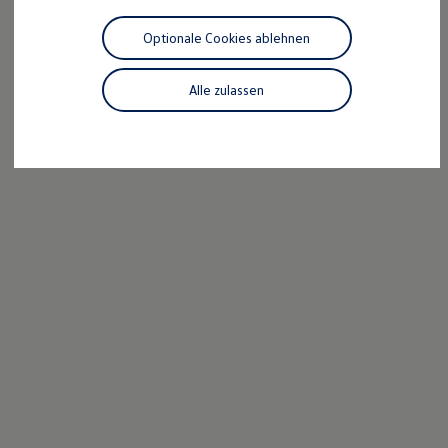
Motorenöl und Flüssigkeiten
Räder und Reifen
Optionale Cookies ablehnen
Pannen- und Unfallhilfe
Economy Service
Volkswagen Teile
Alle zulassen
Zubehör
Modellspezifisches Zubehör
Schutz und Pflege
Transport
Entertainment und Elektronik
Individualisieren
Wallbox und Ladekabel
Digitale Extras
Dienste für Ihr Modell finden
Volkswagen Apps, Login und Shop
Handy und Fahrzeug verbinden
Updates für Software, Karten und Radio
Über Ihr Auto
Vorgängermodelle
Kundeninformationen
Volkswagen Kundenbetreuung
Warn- und Kontrollleuchten
Assistenzsysteme
Digitale Betriebsanleitung
Live Beratung