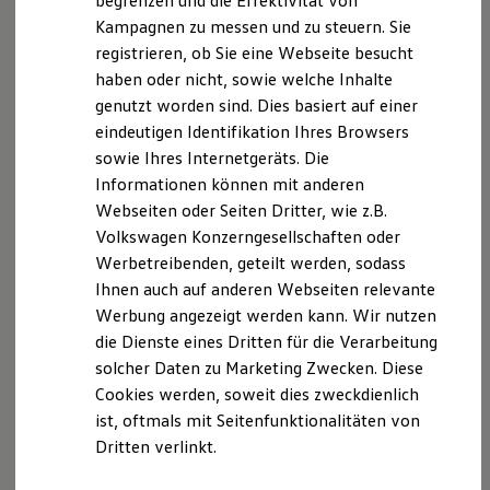
begrenzen und die Effektivität von
Hybridautos
Kampagnen zu messen und zu steuern. Sie
Marke und Erlebnis
registrieren, ob Sie eine Webseite besucht
Volkswagen R und R Experience
R-Modelle
haben oder nicht, sowie welche Inhalte
R Experience
genutzt worden sind. Dies basiert auf einer
Driving Experience
eindeutigen Identifikation Ihres Browsers
Volkswagen entdecken
Werkbesichtigung
sowie Ihres Internetgeräts. Die
Factory visit
Informationen können mit anderen
Lifestyle Shop
Webseiten oder Seiten Dritter, wie z.B.
T-Roc Kollektion
Golf Kollektion
Volkswagen Konzerngesellschaften oder
ID. Kollektion
Werbetreibenden, geteilt werden, sodass
Volkswagen Kollektion
Ihnen auch auf anderen Webseiten relevante
R-Kollektion
GTI Kollektion
Werbung angezeigt werden kann. Wir nutzen
Fußball Drop
die Dienste eines Dritten für die Verarbeitung
we drive football
solcher Daten zu Marketing Zwecken. Diese
#wedriveproud
Besitzer und Service
Cookies werden, soweit dies zweckdienlich
myVolkswagen
ist, oftmals mit Seitenfunktionalitäten von
Software Updates
Dritten verlinkt.
Service und Ersatzteile
Inspektion und HU/AU
Reparaturen und Checks