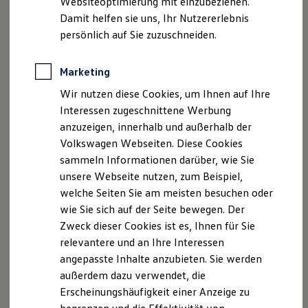
Websiteoptimierung mit einzubeziehen.
Elektrofahrzeugkonzepte
Damit helfen sie uns, Ihr Nutzererlebnis
ID. EVERY1
Reichweite
persönlich auf Sie zuzuschneiden.
Reichweite der ID. Modelle
Reichweite im Winter
Rekuperation
Marketing
Laden
Wir nutzen diese Cookies, um Ihnen auf Ihre
Laden unterwegs
Laden Zuhause
Interessen zugeschnittene Werbung
Ladestationen finden
anzuzeigen, innerhalb und außerhalb der
Ladezeitensimulator
Volkswagen Webseiten. Diese Cookies
Batterie
Sicherheit
sammeln Informationen darüber, wie Sie
Garantie und Lebensdauer
unsere Webseite nutzen, zum Beispiel,
Nachhaltigkeit
welche Seiten Sie am meisten besuchen oder
Technologie
Kosten und Kauf
wie Sie sich auf der Seite bewegen. Der
Verbrauchskosten
Zweck dieser Cookies ist es, Ihnen für Sie
Kaufoptionen
relevantere und an Ihre Interessen
E-Auto-Förderung
Software und Konnektivität
angepasste Inhalte anzubieten. Sie werden
Die ID. Software 6
außerdem dazu verwendet, die
ID. Software Versionen und Updates
Erscheinungshäufigkeit einer Anzeige zu
Digitale Extras
Schnittstellen zu Ihrem ID.