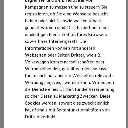
begrenzen und die Effektivität von
Hybridautos
Kampagnen zu messen und zu steuern. Sie
Marke und Erlebnis
registrieren, ob Sie eine Webseite besucht
Volkswagen R und R Experience
R-Modelle
haben oder nicht, sowie welche Inhalte
R Experience
genutzt worden sind. Dies basiert auf einer
Driving Experience
eindeutigen Identifikation Ihres Browsers
Volkswagen entdecken
Werkbesichtigung
sowie Ihres Internetgeräts. Die
Factory visit
Informationen können mit anderen
Lifestyle Shop
Webseiten oder Seiten Dritter, wie z.B.
T-Roc Kollektion
Golf Kollektion
Volkswagen Konzerngesellschaften oder
ID. Kollektion
Werbetreibenden, geteilt werden, sodass
Volkswagen Kollektion
Ihnen auch auf anderen Webseiten relevante
R-Kollektion
GTI Kollektion
Werbung angezeigt werden kann. Wir nutzen
Fußball Drop
die Dienste eines Dritten für die Verarbeitung
we drive football
solcher Daten zu Marketing Zwecken. Diese
#wedriveproud
Besitzer und Service
Cookies werden, soweit dies zweckdienlich
myVolkswagen
ist, oftmals mit Seitenfunktionalitäten von
Software Updates
Dritten verlinkt.
Service und Ersatzteile
Inspektion und HU/AU
Reparaturen und Checks