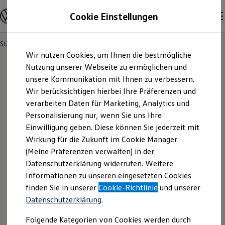
Modelle und Konfigurator
Cookie Einstellungen
Konfigurator
Modelle vergleichen
Konfiguration laden
Startseite
Besitzer und Service
Service- & Zubehörangebote
Zum
Zum
Autosuche
Wir nutzen Cookies, um Ihnen die bestmögliche
Hauptinhalt
Footer
Elektroautos
springen
springen
Nutzung unserer Webseite zu ermöglichen und
ENERGY Sondermodelle
Nutzfahrzeuge
unsere Kommunikation mit Ihnen zu verbessern.
SUV und CUV
Wir berücksichtigen hierbei Ihre Präferenzen und
Familienautos
verarbeiten Daten für Marketing, Analytics und
Kombis
Kompaktwagen
Personalisierung nur, wenn Sie uns Ihre
Sportwagen
Einwilligung geben. Diese können Sie jederzeit mit
Schnell verfügbare Fahrzeuge
Angebote und Produkte
Wirkung für die Zukunft im Cookie Manager
Aktuelle Angebote
(Meine Präferenzen verwalten) in der
E-Auto-Förderung
Datenschutzerklärung widerrufen. Weitere
Volkswagen Marktplatz
Informationen zu unseren eingesetzten Cookies
Die ENERGY Sondermodelle
Junge Gebrauchtwagen und Gebrauchtwagen
finden Sie in unserer
Cookie-Richtlinie
und unserer
Volkswagen Zertifizierte Gebrauchtwagen
Datenschutzerklärung
.
Elektromobilität bei Gebrauchtwagen
Zubehör- und Serviceangebote
Folgende Kategorien von Cookies werden durch
Saisonangebote