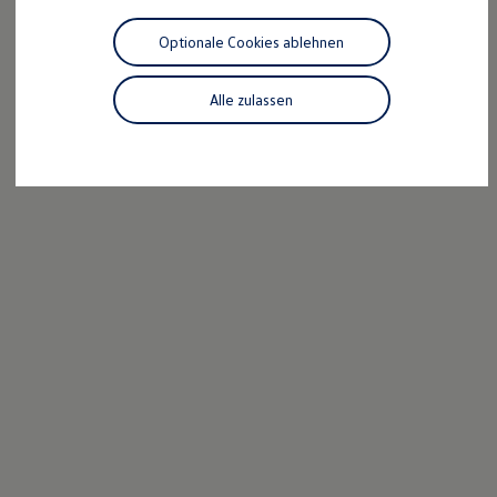
Motorenöl und Flüssigkeiten
Räder und Reifen
Optionale Cookies ablehnen
Pannen- und Unfallhilfe
Economy Service
Volkswagen Teile
Alle zulassen
Zubehör
Modellspezifisches Zubehör
Schutz und Pflege
Transport
Entertainment und Elektronik
Individualisieren
Wallbox und Ladekabel
Digitale Extras
Dienste für Ihr Modell finden
Volkswagen Apps, Login und Shop
Handy und Fahrzeug verbinden
Updates für Software, Karten und Radio
Über Ihr Auto
Vorgängermodelle
Kundeninformationen
Volkswagen Kundenbetreuung
Warn- und Kontrollleuchten
Assistenzsysteme
Digitale Betriebsanleitung
Live Beratung