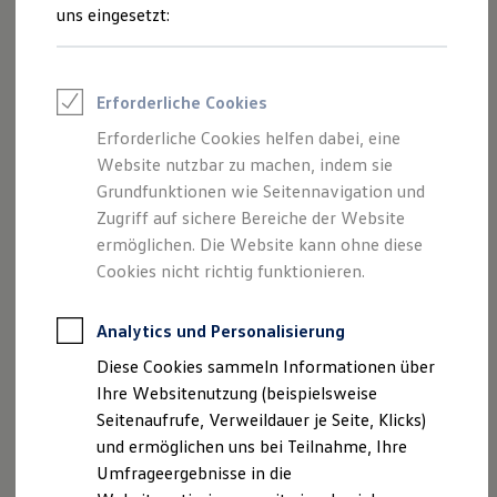
Reifenpakete
uns eingesetzt:
Leasing
Leasing-Angebote
Gebrauchtwagen Leasing
Junge Gebrauchtwagen-Leasing
Erforderliche Cookies
Elektroauto Leasing
Kleinwagen-Leasing
Erforderliche Cookies helfen dabei, eine
Leasing ohne Anzahlung
Website nutzbar zu machen, indem sie
Finanzierung
Autokredit mit Schlussrate
Grundfunktionen wie Seitennavigation und
Versicherungen und Garantien
Zugriff auf sichere Bereiche der Website
Kfz-Versicherung
ermöglichen. Die Website kann ohne diese
Restschuldversicherungen
Garantien
Cookies nicht richtig funktionieren.
Wartungsverträge
Geschäftskunden
Professional Class bei Volkswagen
Analytics und Personalisierung
Großkunden
Diese Cookies sammeln Informationen über
Behörden
Direktkunden
Ihre Websitenutzung (beispielsweise
Sonderfahrzeuge
Seitenaufrufe, Verweildauer je Seite, Klicks)
Anpfiff zum Gewinn
und ermöglichen uns bei Teilnahme, Ihre
Elektromobilität
Elektroautos
Umfrageergebnisse in die
ID. Tutorials