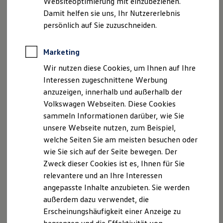
Websiteoptimierung mit einzubeziehen.
Elektrofahrzeugkonzepte
Damit helfen sie uns, Ihr Nutzererlebnis
ID. EVERY1
Reichweite
persönlich auf Sie zuzuschneiden.
Reichweite der ID. Modelle
Reichweite im Winter
Rekuperation
Marketing
Laden
Wir nutzen diese Cookies, um Ihnen auf Ihre
Laden unterwegs
Laden Zuhause
Interessen zugeschnittene Werbung
Ladestationen finden
anzuzeigen, innerhalb und außerhalb der
Ladezeitensimulator
Volkswagen Webseiten. Diese Cookies
Batterie
Sicherheit
sammeln Informationen darüber, wie Sie
Garantie und Lebensdauer
unsere Webseite nutzen, zum Beispiel,
Nachhaltigkeit
welche Seiten Sie am meisten besuchen oder
Technologie
Kosten und Kauf
wie Sie sich auf der Seite bewegen. Der
Verbrauchskosten
Zweck dieser Cookies ist es, Ihnen für Sie
Kaufoptionen
relevantere und an Ihre Interessen
E-Auto-Förderung
Software und Konnektivität
angepasste Inhalte anzubieten. Sie werden
Die ID. Software 6
außerdem dazu verwendet, die
ID. Software Versionen und Updates
Erscheinungshäufigkeit einer Anzeige zu
Digitale Extras
Schnittstellen zu Ihrem ID.