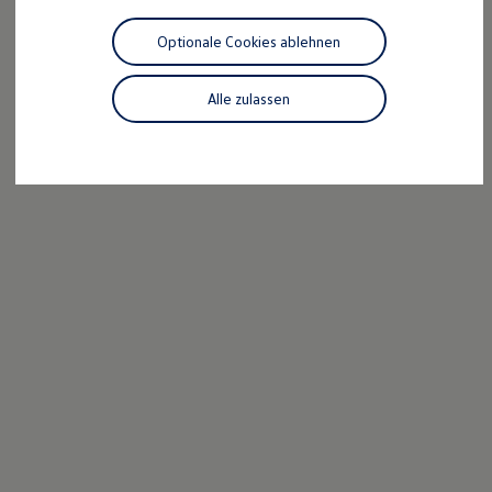
Motorenöl und Flüssigkeiten
Räder und Reifen
Optionale Cookies ablehnen
Pannen- und Unfallhilfe
Economy Service
Volkswagen Teile
Alle zulassen
Zubehör
Modellspezifisches Zubehör
Schutz und Pflege
Transport
Entertainment und Elektronik
Individualisieren
Wallbox und Ladekabel
Digitale Extras
Dienste für Ihr Modell finden
Volkswagen Apps, Login und Shop
Handy und Fahrzeug verbinden
Updates für Software, Karten und Radio
Über Ihr Auto
Vorgängermodelle
Kundeninformationen
Volkswagen Kundenbetreuung
Warn- und Kontrollleuchten
Assistenzsysteme
Digitale Betriebsanleitung
Live Beratung