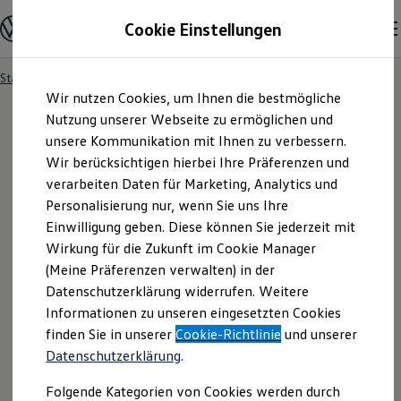
Modelle und Konfigurator
Cookie Einstellungen
Konfigurator
Modelle vergleichen
Konfiguration laden
Startseite
Besitzer und Service
Service- & Zubehörangebote
Zum
Zum
Autosuche
Wir nutzen Cookies, um Ihnen die bestmögliche
Hauptinhalt
Footer
Elektroautos
springen
springen
Nutzung unserer Webseite zu ermöglichen und
ENERGY Sondermodelle
Nutzfahrzeuge
unsere Kommunikation mit Ihnen zu verbessern.
SUV und CUV
Wir berücksichtigen hierbei Ihre Präferenzen und
Familienautos
verarbeiten Daten für Marketing, Analytics und
Kombis
Kompaktwagen
Personalisierung nur, wenn Sie uns Ihre
Sportwagen
Einwilligung geben. Diese können Sie jederzeit mit
Schnell verfügbare Fahrzeuge
Angebote und Produkte
Wirkung für die Zukunft im Cookie Manager
Aktuelle Angebote
(Meine Präferenzen verwalten) in der
E-Auto-Förderung
Datenschutzerklärung widerrufen. Weitere
Volkswagen Marktplatz
Informationen zu unseren eingesetzten Cookies
Die ENERGY Sondermodelle
Junge Gebrauchtwagen und Gebrauchtwagen
finden Sie in unserer
Cookie-Richtlinie
und unserer
Volkswagen Zertifizierte Gebrauchtwagen
Datenschutzerklärung
.
Elektromobilität bei Gebrauchtwagen
Zubehör- und Serviceangebote
Folgende Kategorien von Cookies werden durch
Saisonangebote