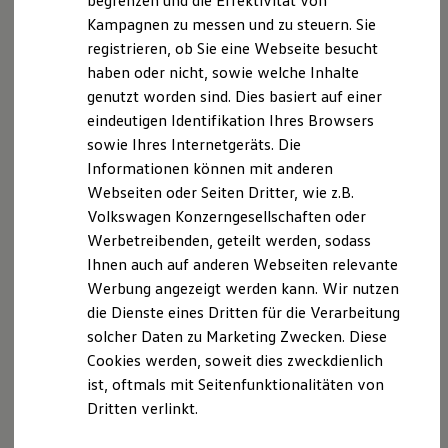
begrenzen und die Effektivität von
Hybridautos
Kampagnen zu messen und zu steuern. Sie
Marke und Erlebnis
registrieren, ob Sie eine Webseite besucht
Volkswagen R und R Experience
R-Modelle
haben oder nicht, sowie welche Inhalte
R Experience
genutzt worden sind. Dies basiert auf einer
Driving Experience
eindeutigen Identifikation Ihres Browsers
Volkswagen entdecken
Werkbesichtigung
sowie Ihres Internetgeräts. Die
Factory visit
Informationen können mit anderen
Lifestyle Shop
Webseiten oder Seiten Dritter, wie z.B.
T-Roc Kollektion
Golf Kollektion
Volkswagen Konzerngesellschaften oder
ID. Kollektion
Werbetreibenden, geteilt werden, sodass
Volkswagen Kollektion
Ihnen auch auf anderen Webseiten relevante
R-Kollektion
GTI Kollektion
Werbung angezeigt werden kann. Wir nutzen
Fußball Drop
die Dienste eines Dritten für die Verarbeitung
we drive football
solcher Daten zu Marketing Zwecken. Diese
#wedriveproud
Besitzer und Service
Cookies werden, soweit dies zweckdienlich
myVolkswagen
ist, oftmals mit Seitenfunktionalitäten von
Software Updates
Dritten verlinkt.
Service und Ersatzteile
Inspektion und HU/AU
Reparaturen und Checks