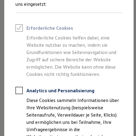
Reifenpakete
uns eingesetzt:
Leasing
Leasing-Angebote
Gebrauchtwagen Leasing
Junge Gebrauchtwagen-Leasing
Erforderliche Cookies
Elektroauto Leasing
Kleinwagen-Leasing
Erforderliche Cookies helfen dabei, eine
Leasing ohne Anzahlung
Website nutzbar zu machen, indem sie
Finanzierung
Autokredit mit Schlussrate
Grundfunktionen wie Seitennavigation und
Versicherungen und Garantien
Zugriff auf sichere Bereiche der Website
Kfz-Versicherung
ermöglichen. Die Website kann ohne diese
Restschuldversicherungen
Garantien
Cookies nicht richtig funktionieren.
Wartungsverträge
Geschäftskunden
Professional Class bei Volkswagen
Analytics und Personalisierung
Großkunden
Diese Cookies sammeln Informationen über
Behörden
Direktkunden
Ihre Websitenutzung (beispielsweise
Sonderfahrzeuge
Seitenaufrufe, Verweildauer je Seite, Klicks)
Anpfiff zum Gewinn
und ermöglichen uns bei Teilnahme, Ihre
Elektromobilität
Elektroautos
Umfrageergebnisse in die
ID. Tutorials