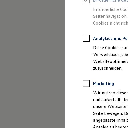
Erforderliche Co
Reifenpakete
Leasing
Erforderliche Coo
Leasing-Angebote
Seitennavigation 
Gebrauchtwagen Leasing
Cookies nicht rich
Junge Gebrauchtwagen-Leasing
Elektroauto Leasing
Kleinwagen-Leasing
Analytics und Pe
Leasing ohne Anzahlung
Finanzierung
Diese Cookies sa
Autokredit mit Schlussrate
Versicherungen und Garantien
Verweildauer je S
Kfz-Versicherung
Websiteoptimierun
Restschuldversicherungen
zuzuschneiden.
Garantien
Wartungsverträge
Geschäftskunden
Marketing
Professional Class bei Volkswagen
Großkunden
Wir nutzen diese 
Behörden
und außerhalb de
Direktkunden
Sonderfahrzeuge
unsere Webseite n
Anpfiff zum Gewinn
Seite bewegen. De
Elektromobilität
angepasste Inhalt
Elektroautos
ID. Tutorials
Anzeige zu begren