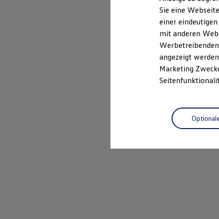
Elektrofahrzeugkonzepte
Sie eine Webseite
ID. EVERY1
einer eindeutigen
Reichweite
Reichweite der ID. Modelle
mit anderen Webse
Reichweite im Winter
Werbetreibenden,
Rekuperation
angezeigt werden 
Laden
Laden unterwegs
Marketing Zwecken
Laden Zuhause
Seitenfunktionali
Ladestationen finden
Ladezeitensimulator
Batterie
Sicherheit
Optional
Garantie und Lebensdauer
Nachhaltigkeit
Technologie
Kosten und Kauf
Verbrauchskosten
Kaufoptionen
E-Auto-Förderung
Software und Konnektivität
Die ID. Software 6
ID. Software Versionen und Updates
Digitale Extras
Schnittstellen zu Ihrem ID.