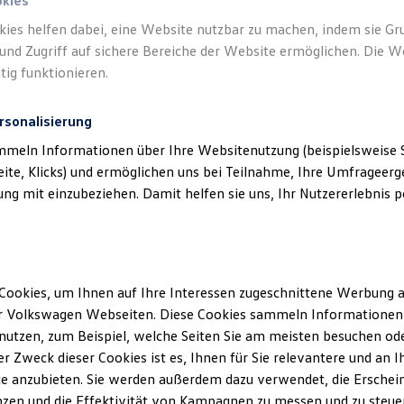
okies
kies helfen dabei, eine Website nutzbar zu machen, indem sie G
und Zugriff auf sichere Bereiche der Website ermöglichen. Die W
tig funktionieren.
rsonalisierung
mmeln Informationen über Ihre Websitenutzung (beispielsweise S
eite, Klicks) und ermöglichen uns bei Teilnahme, Ihre Umfrageerge
g mit einzubeziehen. Damit helfen sie uns, Ihr Nutzererlebnis pe
Cookies, um Ihnen auf Ihre Interessen zugeschnittene Werbung a
r Volkswagen Webseiten. Diese Cookies sammeln Informationen 
utzen, zum Beispiel, welche Seiten Sie am meisten besuchen oder
r Zweck dieser Cookies ist es, Ihnen für Sie relevantere und an I
e anzubieten. Sie werden außerdem dazu verwendet, die Erschein
zen und die Effektivität von Kampagnen zu messen und zu steuern