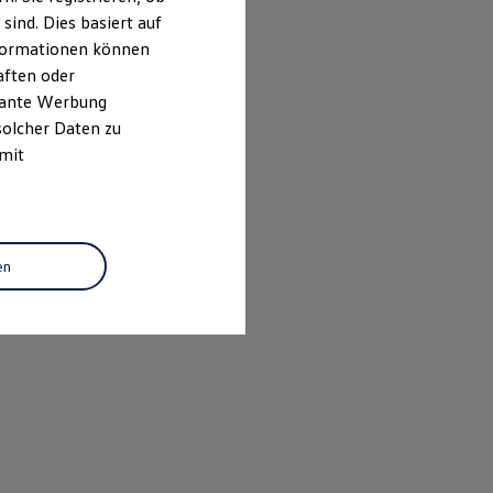
ind. Dies basiert auf
Informationen können
aften oder
evante Werbung
solcher Daten zu
 mit
en