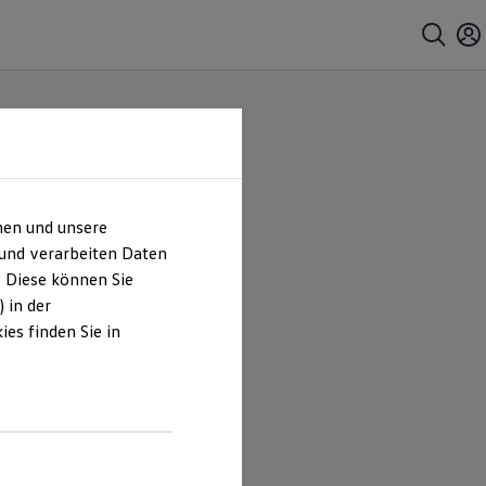
hen und unsere
 und verarbeiten Daten
. Diese können Sie
 in der
es finden Sie in