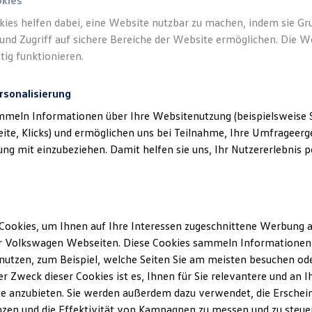
okies
kies helfen dabei, eine Website nutzbar zu machen, indem sie G
und Zugriff auf sichere Bereiche der Website ermöglichen. Die W
tig funktionieren.
rsonalisierung
mmeln Informationen über Ihre Websitenutzung (beispielsweise S
eite, Klicks) und ermöglichen uns bei Teilnahme, Ihre Umfrageerge
g mit einzubeziehen. Damit helfen sie uns, Ihr Nutzererlebnis pe
Cookies, um Ihnen auf Ihre Interessen zugeschnittene Werbung a
r Volkswagen Webseiten. Diese Cookies sammeln Informationen 
utzen, zum Beispiel, welche Seiten Sie am meisten besuchen oder
r Zweck dieser Cookies ist es, Ihnen für Sie relevantere und an I
e anzubieten. Sie werden außerdem dazu verwendet, die Erschein
zen und die Effektivität von Kampagnen zu messen und zu steuern