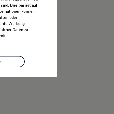
ind. Dies basiert auf
Informationen können
aften oder
evante Werbung
solcher Daten zu
 mit
en