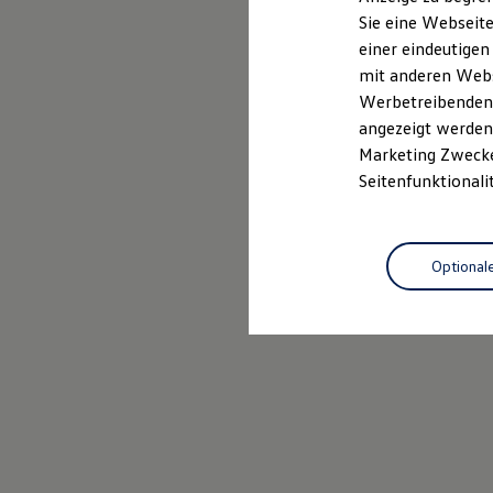
Elektrofahrzeugkonzepte
Sie eine Webseite
ID. EVERY1
einer eindeutigen
Reichweite
Reichweite der ID. Modelle
mit anderen Webse
Reichweite im Winter
Werbetreibenden,
Rekuperation
angezeigt werden 
Laden
Laden unterwegs
Marketing Zwecken
Laden Zuhause
Seitenfunktionali
Ladestationen finden
Ladezeitensimulator
Batterie
Sicherheit
Optional
Garantie und Lebensdauer
Nachhaltigkeit
Technologie
Kosten und Kauf
Verbrauchskosten
Kaufoptionen
E-Auto-Förderung
Software und Konnektivität
Die ID. Software 6
ID. Software Versionen und Updates
Digitale Extras
Schnittstellen zu Ihrem ID.