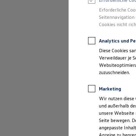
Erforderliche Co
Reifenpakete
Leasing
Erforderliche Coo
Leasing-Angebote
Seitennavigation 
Gebrauchtwagen Leasing
Cookies nicht rich
Junge Gebrauchtwagen-Leasing
Elektroauto Leasing
Kleinwagen-Leasing
Analytics und Pe
Leasing ohne Anzahlung
Finanzierung
Diese Cookies sa
Autokredit mit Schlussrate
Versicherungen und Garantien
Verweildauer je S
Kfz-Versicherung
Websiteoptimierun
Restschuldversicherungen
zuzuschneiden.
Garantien
Wartungsverträge
Geschäftskunden
Marketing
Professional Class bei Volkswagen
Großkunden
Wir nutzen diese 
Behörden
und außerhalb de
Direktkunden
Sonderfahrzeuge
unsere Webseite n
Anpfiff zum Gewinn
Seite bewegen. De
Elektromobilität
angepasste Inhalt
Elektroautos
ID. Tutorials
Anzeige zu begren