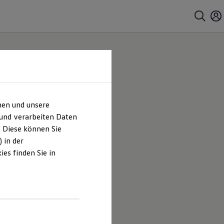
hen und unsere
 und verarbeiten Daten
. Diese können Sie
 in der
es finden Sie in