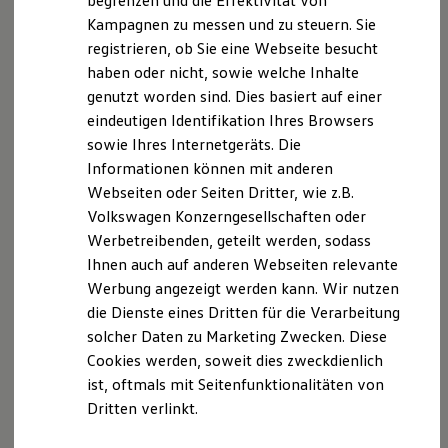
begrenzen und die Effektivität von
Hybridautos
Kampagnen zu messen und zu steuern. Sie
Marke und Erlebnis
registrieren, ob Sie eine Webseite besucht
Volkswagen R und R Experience
R-Modelle
haben oder nicht, sowie welche Inhalte
R Experience
genutzt worden sind. Dies basiert auf einer
Driving Experience
eindeutigen Identifikation Ihres Browsers
Volkswagen entdecken
Werkbesichtigung
sowie Ihres Internetgeräts. Die
Factory visit
Informationen können mit anderen
Lifestyle Shop
Webseiten oder Seiten Dritter, wie z.B.
T-Roc Kollektion
Golf Kollektion
Volkswagen Konzerngesellschaften oder
ID. Kollektion
Werbetreibenden, geteilt werden, sodass
Volkswagen Kollektion
Ihnen auch auf anderen Webseiten relevante
R-Kollektion
GTI Kollektion
Werbung angezeigt werden kann. Wir nutzen
Fußball Drop
die Dienste eines Dritten für die Verarbeitung
we drive football
solcher Daten zu Marketing Zwecken. Diese
#wedriveproud
Besitzer und Service
Cookies werden, soweit dies zweckdienlich
myVolkswagen
ist, oftmals mit Seitenfunktionalitäten von
Software Updates
Dritten verlinkt.
Service und Ersatzteile
Inspektion und HU/AU
Reparaturen und Checks