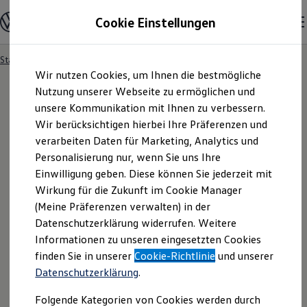
Modelle und Konfigurator
Cookie Einstellungen
Konfigurator
Modelle vergleichen
Konfiguration laden
Startseite
Besitzer und Service
Service- & Zubehörangebote
Zum
Zum
Autosuche
Wir nutzen Cookies, um Ihnen die bestmögliche
Hauptinhalt
Footer
Elektroautos
springen
springen
Nutzung unserer Webseite zu ermöglichen und
ENERGY Sondermodelle
Nutzfahrzeuge
unsere Kommunikation mit Ihnen zu verbessern.
SUV und CUV
Wir berücksichtigen hierbei Ihre Präferenzen und
Familienautos
verarbeiten Daten für Marketing, Analytics und
Kombis
Kompaktwagen
Personalisierung nur, wenn Sie uns Ihre
Sportwagen
Einwilligung geben. Diese können Sie jederzeit mit
Schnell verfügbare Fahrzeuge
Angebote und Produkte
Wirkung für die Zukunft im Cookie Manager
Aktuelle Angebote
(Meine Präferenzen verwalten) in der
E-Auto-Förderung
Datenschutzerklärung widerrufen. Weitere
Volkswagen Marktplatz
Informationen zu unseren eingesetzten Cookies
Die ENERGY Sondermodelle
Junge Gebrauchtwagen und Gebrauchtwagen
finden Sie in unserer
Cookie-Richtlinie
und unserer
Volkswagen Zertifizierte Gebrauchtwagen
Datenschutzerklärung
.
Elektromobilität bei Gebrauchtwagen
Zubehör- und Serviceangebote
Folgende Kategorien von Cookies werden durch
Saisonangebote