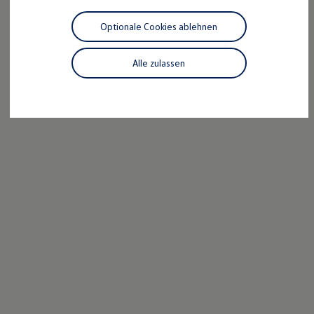
Motorenöl und Flüssigkeiten
Räder und Reifen
Optionale Cookies ablehnen
Pannen- und Unfallhilfe
Economy Service
Volkswagen Teile
Alle zulassen
Zubehör
Modellspezifisches Zubehör
Schutz und Pflege
Transport
Entertainment und Elektronik
Individualisieren
Wallbox und Ladekabel
Digitale Extras
Dienste für Ihr Modell finden
Volkswagen Apps, Login und Shop
Handy und Fahrzeug verbinden
Updates für Software, Karten und Radio
Über Ihr Auto
Vorgängermodelle
Kundeninformationen
Volkswagen Kundenbetreuung
Warn- und Kontrollleuchten
Assistenzsysteme
Digitale Betriebsanleitung
Live Beratung