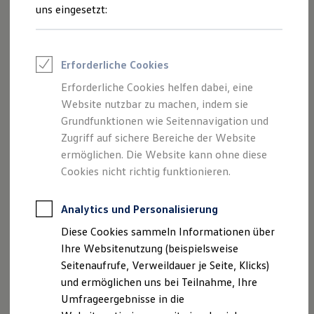
Reifenpakete
uns eingesetzt:
Leasing
Leasing-Angebote
Gebrauchtwagen Leasing
Junge Gebrauchtwagen-Leasing
Erforderliche Cookies
Elektroauto Leasing
Kleinwagen-Leasing
Erforderliche Cookies helfen dabei, eine
Leasing ohne Anzahlung
Website nutzbar zu machen, indem sie
Finanzierung
Autokredit mit Schlussrate
Grundfunktionen wie Seitennavigation und
Versicherungen und Garantien
Zugriff auf sichere Bereiche der Website
Kfz-Versicherung
ermöglichen. Die Website kann ohne diese
Restschuldversicherungen
Garantien
Cookies nicht richtig funktionieren.
Wartungsverträge
Geschäftskunden
Professional Class bei Volkswagen
Analytics und Personalisierung
Großkunden
Diese Cookies sammeln Informationen über
Behörden
Direktkunden
Ihre Websitenutzung (beispielsweise
Sonderfahrzeuge
Seitenaufrufe, Verweildauer je Seite, Klicks)
Anpfiff zum Gewinn
und ermöglichen uns bei Teilnahme, Ihre
Elektromobilität
Elektroautos
Umfrageergebnisse in die
ID. Tutorials