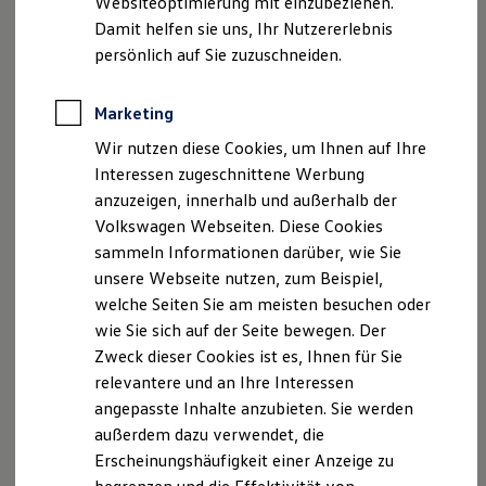
Websiteoptimierung mit einzubeziehen.
Elektrofahrzeugkonzepte
Damit helfen sie uns, Ihr Nutzererlebnis
ID. EVERY1
Reichweite
persönlich auf Sie zuzuschneiden.
Reichweite der ID. Modelle
Reichweite im Winter
Rekuperation
Marketing
Laden
Wir nutzen diese Cookies, um Ihnen auf Ihre
Laden unterwegs
Laden Zuhause
Interessen zugeschnittene Werbung
Ladestationen finden
anzuzeigen, innerhalb und außerhalb der
Ladezeitensimulator
Volkswagen Webseiten. Diese Cookies
Batterie
Sicherheit
sammeln Informationen darüber, wie Sie
Garantie und Lebensdauer
unsere Webseite nutzen, zum Beispiel,
Nachhaltigkeit
welche Seiten Sie am meisten besuchen oder
Technologie
Kosten und Kauf
wie Sie sich auf der Seite bewegen. Der
Verbrauchskosten
Zweck dieser Cookies ist es, Ihnen für Sie
Kaufoptionen
relevantere und an Ihre Interessen
E-Auto-Förderung
Software und Konnektivität
angepasste Inhalte anzubieten. Sie werden
Die ID. Software 6
außerdem dazu verwendet, die
ID. Software Versionen und Updates
Erscheinungshäufigkeit einer Anzeige zu
Digitale Extras
Schnittstellen zu Ihrem ID.