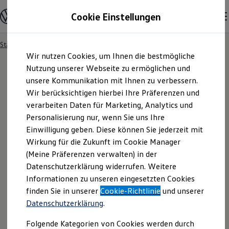
Modelle und Konfigurator
Cookie Einstellungen
Konfigurator
Modelle vergleichen
Konfiguration laden
Startseite
Besitzer und Service
Service- & Zubehörangebote
Zum
Zum
Autosuche
Wir nutzen Cookies, um Ihnen die bestmögliche
Hauptinhalt
Footer
Elektroautos
springen
springen
Nutzung unserer Webseite zu ermöglichen und
ENERGY Sondermodelle
Nutzfahrzeuge
unsere Kommunikation mit Ihnen zu verbessern.
SUV und CUV
Wir berücksichtigen hierbei Ihre Präferenzen und
Familienautos
verarbeiten Daten für Marketing, Analytics und
Kombis
Kompaktwagen
Personalisierung nur, wenn Sie uns Ihre
Sportwagen
Einwilligung geben. Diese können Sie jederzeit mit
Schnell verfügbare Fahrzeuge
Angebote und Produkte
Wirkung für die Zukunft im Cookie Manager
Aktuelle Angebote
(Meine Präferenzen verwalten) in der
E-Auto-Förderung
Datenschutzerklärung widerrufen. Weitere
Volkswagen Marktplatz
Informationen zu unseren eingesetzten Cookies
Die ENERGY Sondermodelle
Junge Gebrauchtwagen und Gebrauchtwagen
finden Sie in unserer
Cookie-Richtlinie
und unserer
Volkswagen Zertifizierte Gebrauchtwagen
Datenschutzerklärung
.
Elektromobilität bei Gebrauchtwagen
Zubehör- und Serviceangebote
Folgende Kategorien von Cookies werden durch
Saisonangebote