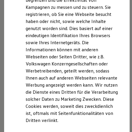
begrenzen und die Effektivität von
Hybridautos
Kampagnen zu messen und zu steuern. Sie
Marke und Erlebnis
registrieren, ob Sie eine Webseite besucht
Volkswagen R und R Experience
R-Modelle
haben oder nicht, sowie welche Inhalte
R Experience
genutzt worden sind. Dies basiert auf einer
Driving Experience
eindeutigen Identifikation Ihres Browsers
Volkswagen entdecken
Werkbesichtigung
sowie Ihres Internetgeräts. Die
Factory visit
Informationen können mit anderen
Lifestyle Shop
Webseiten oder Seiten Dritter, wie z.B.
T-Roc Kollektion
Golf Kollektion
Volkswagen Konzerngesellschaften oder
ID. Kollektion
Werbetreibenden, geteilt werden, sodass
Volkswagen Kollektion
Ihnen auch auf anderen Webseiten relevante
R-Kollektion
GTI Kollektion
Werbung angezeigt werden kann. Wir nutzen
Fußball Drop
die Dienste eines Dritten für die Verarbeitung
we drive football
solcher Daten zu Marketing Zwecken. Diese
#wedriveproud
Besitzer und Service
Cookies werden, soweit dies zweckdienlich
myVolkswagen
ist, oftmals mit Seitenfunktionalitäten von
Software Updates
Dritten verlinkt.
Service und Ersatzteile
Inspektion und HU/AU
Reparaturen und Checks