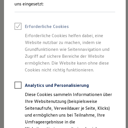
Reifenpakete
uns eingesetzt:
Leasing
Leasing-Angebote
Gebrauchtwagen Leasing
Junge Gebrauchtwagen-Leasing
Erforderliche Cookies
Elektroauto Leasing
Kleinwagen-Leasing
Erforderliche Cookies helfen dabei, eine
Leasing ohne Anzahlung
Website nutzbar zu machen, indem sie
Finanzierung
Autokredit mit Schlussrate
Grundfunktionen wie Seitennavigation und
Versicherungen und Garantien
Zugriff auf sichere Bereiche der Website
Kfz-Versicherung
ermöglichen. Die Website kann ohne diese
Restschuldversicherungen
Garantien
Cookies nicht richtig funktionieren.
Wartungsverträge
Geschäftskunden
Professional Class bei Volkswagen
Analytics und Personalisierung
Großkunden
Diese Cookies sammeln Informationen über
Behörden
Direktkunden
Ihre Websitenutzung (beispielsweise
Sonderfahrzeuge
Seitenaufrufe, Verweildauer je Seite, Klicks)
Anpfiff zum Gewinn
und ermöglichen uns bei Teilnahme, Ihre
Elektromobilität
Elektroautos
Umfrageergebnisse in die
ID. Tutorials