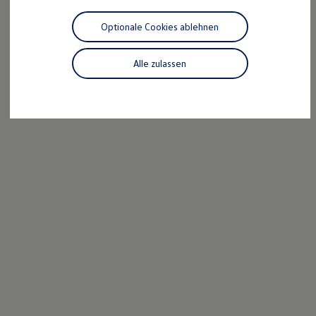
Motorenöl und Flüssigkeiten
Räder und Reifen
Optionale Cookies ablehnen
Pannen- und Unfallhilfe
Economy Service
Volkswagen Teile
Alle zulassen
Zubehör
Modellspezifisches Zubehör
Schutz und Pflege
Transport
Entertainment und Elektronik
Individualisieren
Wallbox und Ladekabel
Digitale Extras
Dienste für Ihr Modell finden
Volkswagen Apps, Login und Shop
Handy und Fahrzeug verbinden
Updates für Software, Karten und Radio
Über Ihr Auto
Vorgängermodelle
Kundeninformationen
Volkswagen Kundenbetreuung
Warn- und Kontrollleuchten
Assistenzsysteme
Digitale Betriebsanleitung
Live Beratung