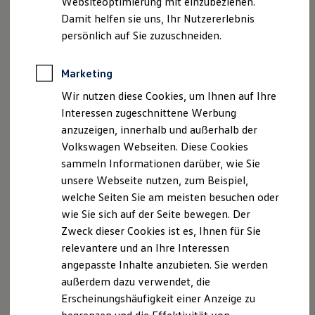
Websiteoptimierung mit einzubeziehen.
Elektrofahrzeugkonzepte
Damit helfen sie uns, Ihr Nutzererlebnis
ID. EVERY1
Reichweite
persönlich auf Sie zuzuschneiden.
Reichweite der ID. Modelle
Reichweite im Winter
Rekuperation
Marketing
Laden
Wir nutzen diese Cookies, um Ihnen auf Ihre
Laden unterwegs
Laden Zuhause
Interessen zugeschnittene Werbung
Ladestationen finden
anzuzeigen, innerhalb und außerhalb der
Ladezeitensimulator
Volkswagen Webseiten. Diese Cookies
Batterie
Sicherheit
sammeln Informationen darüber, wie Sie
Garantie und Lebensdauer
unsere Webseite nutzen, zum Beispiel,
Nachhaltigkeit
welche Seiten Sie am meisten besuchen oder
Technologie
Kosten und Kauf
wie Sie sich auf der Seite bewegen. Der
Verbrauchskosten
Zweck dieser Cookies ist es, Ihnen für Sie
Kaufoptionen
relevantere und an Ihre Interessen
E-Auto-Förderung
Software und Konnektivität
angepasste Inhalte anzubieten. Sie werden
Die ID. Software 6
außerdem dazu verwendet, die
ID. Software Versionen und Updates
Erscheinungshäufigkeit einer Anzeige zu
Digitale Extras
Schnittstellen zu Ihrem ID.