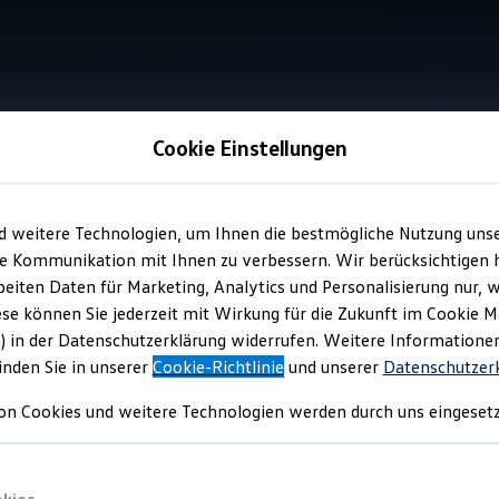
Cookie Einstellungen
Displayschutzfolie
d weitere Technologien, um Ihnen die bestmögliche Nutzung uns
e Kommunikation mit Ihnen zu verbessern. Wir berücksichtigen h
eiten Daten für Marketing, Analytics und Personalisierung nur, w
zfolie
ese können Sie jederzeit mit Wirkung für die Zukunft im Cookie 
) in der Datenschutzerklärung widerrufen. Weitere Informatione
inden Sie in unserer
Cookie-Richtlinie
und unserer
Datenschutzer
ent-System Ihres
ID.3
Neo ist einfach anzubringen und bietet viele
on Cookies und weitere Technologien werden durch uns eingesetz
d Schlieren reduziert werden – für eine klare Darstellung von Fa
en Sie das Produkt gern bei Ihrem
Volkswagen
Partner an.