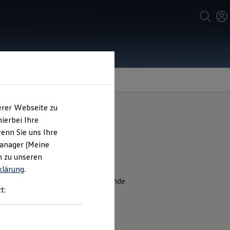
erer Webseite zu
ierbei Ihre
enn Sie uns Ihre
Manager (Meine
n zu unseren
klärung
.
 Vorteile,
z. B.
können u. a. störende
t:
rben und Inhalten selbst bei