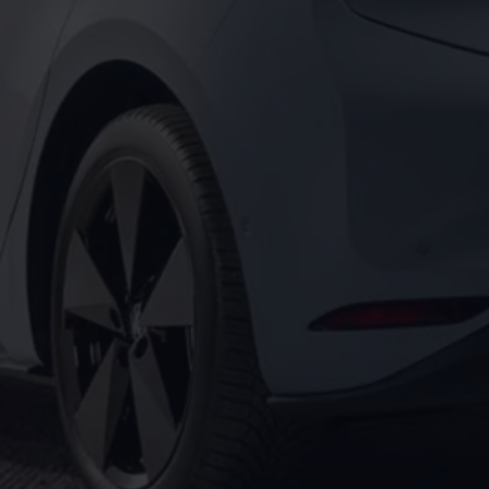
Motorenöl und Flüssigkeiten
Räder und Reifen
Pannen- und Unfallhilfe
Economy Service
Volkswagen Teile
Zubehör
Modellspezifisches Zubehör
Schutz und Pflege
Transport
Entertainment und Elektronik
Individualisieren
Wallbox und Ladekabel
Digitale Extras
Dienste für Ihr Modell finden
Volkswagen Apps, Login und Shop
Handy und Fahrzeug verbinden
Updates für Software, Karten und Radio
Über Ihr Auto
Vorgängermodelle
Kundeninformationen
Volkswagen Kundenbetreuung
Warn- und Kontrollleuchten
Assistenzsysteme
Digitale Betriebsanleitung
Live Beratung