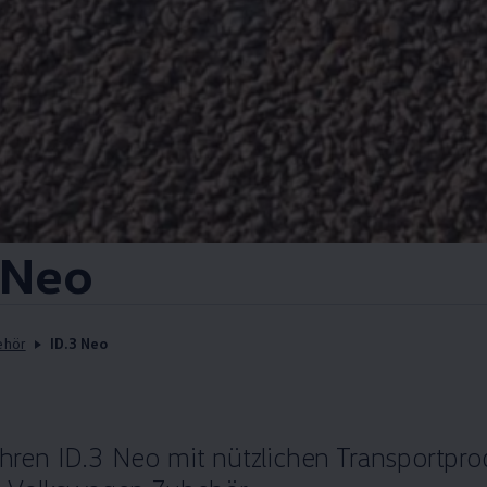
Neo
ehör
ID.3 Neo
Ihren
ID.3
Neo mit nützlichen Transportprod