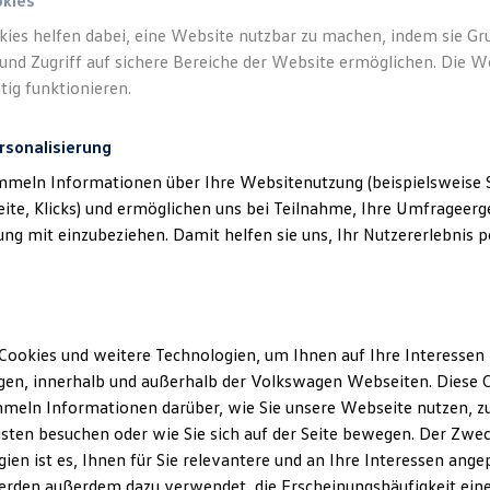
okies
kies helfen dabei, eine Website nutzbar zu machen, indem sie G
und Zugriff auf sichere Bereiche der Website ermöglichen. Die W
tig funktionieren.
rsonalisierung
mmeln Informationen über Ihre Websitenutzung (beispielsweise S
eite, Klicks) und ermöglichen uns bei Teilnahme, Ihre Umfrageerge
g mit einzubeziehen. Damit helfen sie uns, Ihr Nutzererlebnis pe
Cookies und weitere Technologien, um Ihnen auf Ihre Interessen
en, innerhalb und außerhalb der Volkswagen Webseiten. Diese C
meln Informationen darüber, wie Sie unsere Webseite nutzen, zu
sten besuchen oder wie Sie sich auf der Seite bewegen. Der Zwec
ien ist es, Ihnen für Sie relevantere und an Ihre Interessen ange
erden außerdem dazu verwendet, die Erscheinungshäufigkeit eine