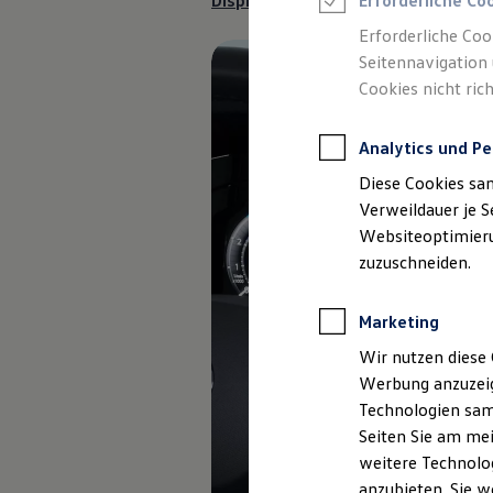
Displayschutzfolie anfragen
Erforderliche Co
Reifenpakete
Leasing
Erforderliche Coo
Leasing-Angebote
Seitennavigation 
Gebrauchtwagen Leasing
Cookies nicht rich
Junge Gebrauchtwagen-Leasing
Elektroauto Leasing
Kleinwagen-Leasing
Analytics und Pe
Leasing ohne Anzahlung
Finanzierung
Diese Cookies sa
Autokredit mit Schlussrate
Versicherungen und Garantien
Verweildauer je S
Kfz-Versicherung
Websiteoptimierun
Restschuldversicherungen
zuzuschneiden.
Garantien
Wartungsverträge
Geschäftskunden
Marketing
Professional Class bei Volkswagen
Großkunden
Wir nutzen diese 
Behörden
Werbung anzuzeig
Direktkunden
Sonderfahrzeuge
Technologien sam
Anpfiff zum Gewinn
Seiten Sie am mei
Elektromobilität
weitere Technolog
Elektroautos
ID. Tutorials
anzubieten. Sie w