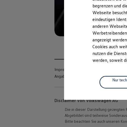
Elektrofahrzeugkonzepte
begrenzen und die
ID. EVERY1
Webseite besucht 
Reichweite
Reichweite der ID. Modelle
eindeutigen Ident
Reichweite im Winter
anderen Webseiten
Rekuperation
Werbetreibenden,
Laden
Laden unterwegs
angezeigt werden
Laden Zuhause
Cookies auch weit
Ladestationen finden
nutzen die Dienst
Ladezeitensimulator
Batterie
werden, soweit di
Sicherheit
Garantie und Lebensdauer
Impressum
Nutzungsbedingungen
Nachhaltigkeit
Angaben zum Digital Services Act (DSA)
Technologie
Nur tec
Kosten und Kauf
Verbrauchskosten
Kaufoptionen
E-Auto-Förderung
Disclaimer von Volkswagen AG
Software und Konnektivität
Die in dieser Darstellung gezeigte
Die ID. Software 6
ID. Software Versionen und Updates
Abgebildet sind teilweise Sonderau
Digitale Extras
Bitte beachten Sie auch unseren Kon
Schnittstellen zu Ihrem ID.