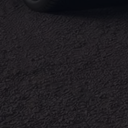
Magazin
Lifestyle
Transport
Familie
Elektromobilität
Volkswagen R
Pannen- und Unfallhilfe
Volkswagen Kundenbetreuung