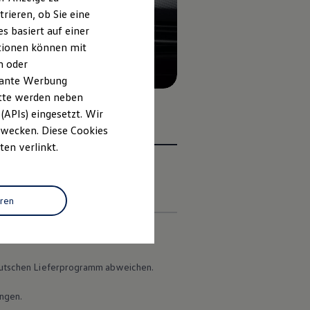
rieren, ob Sie eine
s basiert auf einer
ationen können mit
n oder
evante Werbung
itte werden neben
(APIs) eingesetzt. Wir
 Zwecken. Diese Cookies
ten verlinkt.
en
eren
 deutschen Lieferprogramm abweichen.
ungen.