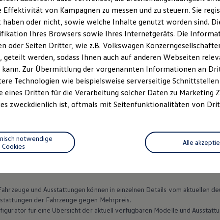
 Effektivität von Kampagnen zu messen und zu steuern. Sie regist
haben oder nicht, sowie welche Inhalte genutzt worden sind. Die
ifikation Ihres Browsers sowie Ihres Internetgeräts. Die Inform
 oder Seiten Dritter, wie z.B. Volkswagen Konzerngesellschafte
 geteilt werden, sodass Ihnen auch auf anderen Webseiten rel
 kann. Zur Übermittlung der vorgenannten Informationen an Dr
ere Technologien wie beispielsweise serverseitige Schnittstellen 
e eines Dritten für die Verarbeitung solcher Daten zu Marketing
es zweckdienlich ist, oftmals mit Seitenfunktionalitäten von Drit
Datenschutzerklärungen
Cookie-Richtlinie
Lizenzhinweise Dritter
EU Data Act
Produktsicherheitsinformationen
Vertrag Widerruf
hnisch notwendige
Alle akzepti
Cookies
n Fahrzeuge und Ausstattungen können in einzelnen Details vom aktuellen
sstattungen der Fahrzeuge gegen Mehrpreis.
figurator für eine Übersicht der aktuell verfügbaren Modelle und Ausstatt