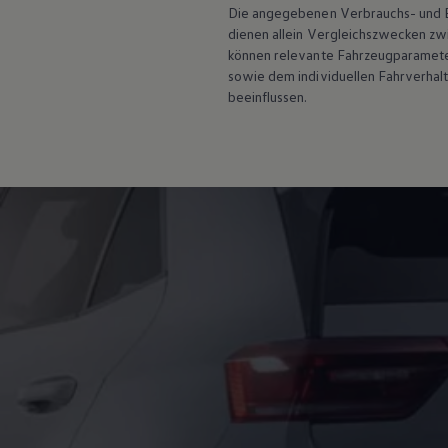
Hybridautos
Die angegebenen Verbrauchs- und Emi
Marke und Erlebnis
dienen allein Vergleichszwecken z
Volkswagen R und R Experience
können relevante Fahrzeugparamete
R-Modelle
sowie dem individuellen Fahrverhal
R Experience
beeinflussen.
Driving Experience
Volkswagen entdecken
Werkbesichtigung
Factory visit
Lifestyle Shop
T-Roc Kollektion
Golf Kollektion
ID. Kollektion
Volkswagen Kollektion
R-Kollektion
GTI Kollektion
Fußball Drop
we drive football
#wedriveproud
Besitzer und Service
myVolkswagen
Software Updates
Service und Ersatzteile
Inspektion und HU/AU
Reparaturen und Checks