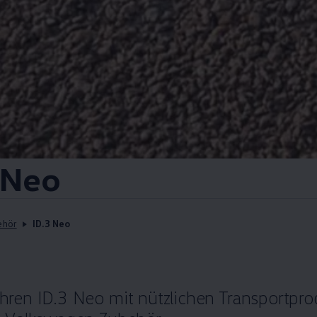
Neo
ehör
ID.3 Neo
Ihren
ID.3
Neo mit nützlichen Transportprod