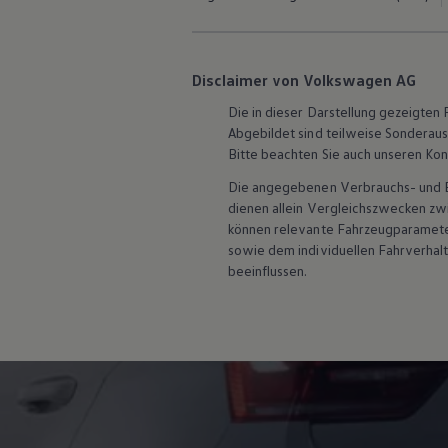
Hybridautos
Marke und Erlebnis
Volkswagen R und R Experience
R-Modelle
Disclaimer von Volkswagen AG
R Experience
Driving Experience
Die in dieser Darstellung gezeigte
Volkswagen entdecken
Abgebildet sind teilweise Sonderau
Werkbesichtigung
Bitte beachten Sie auch unseren Kon
Factory visit
Lifestyle Shop
Die angegebenen Verbrauchs- und Emi
T-Roc Kollektion
dienen allein Vergleichszwecken z
Golf Kollektion
ID. Kollektion
können relevante Fahrzeugparamete
Volkswagen Kollektion
sowie dem individuellen Fahrverhal
R-Kollektion
beeinflussen.
GTI Kollektion
Fußball Drop
we drive football
#wedriveproud
Besitzer und Service
myVolkswagen
Software Updates
Service und Ersatzteile
Inspektion und HU/AU
Reparaturen und Checks