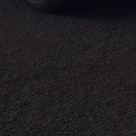
Magazin
Lifestyle
Transport
Familie
Elektromobilität
Volkswagen R
Pannen- und Unfallhilfe
Volkswagen Kundenbetreuung