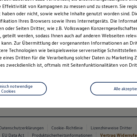
 Effektivität von Kampagnen zu messen und zu steuern. Sie regist
haben oder nicht, sowie welche Inhalte genutzt worden sind. Die
ifikation Ihres Browsers sowie Ihres Internetgeräts. Die Inform
 oder Seiten Dritter, wie z.B. Volkswagen Konzerngesellschafte
 geteilt werden, sodass Ihnen auch auf anderen Webseiten rel
 kann. Zur Übermittlung der vorgenannten Informationen an Dr
ere Technologien wie beispielsweise serverseitige Schnittstellen 
e eines Dritten für die Verarbeitung solcher Daten zu Marketing
es zweckdienlich ist, oftmals mit Seitenfunktionalitäten von Drit
hnisch notwendige
Alle akzepti
Cookies
Datenschutzerklärungen
Cookie-Richtlinie
Lizenzhinweise Dritter
EU Data Act
Produktsicherheitsinformationen
Vertrag Widerruf