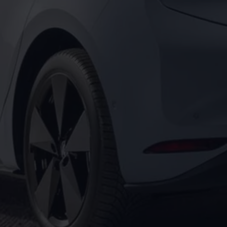
Motorenöl und Flüssigkeiten
Räder und Reifen
Pannen- und Unfallhilfe
Economy Service
Volkswagen Teile
Zubehör
Modellspezifisches Zubehör
Schutz und Pflege
Transport
Entertainment und Elektronik
Individualisieren
Wallbox und Ladekabel
Digitale Extras
Dienste für Ihr Modell finden
Volkswagen Apps, Login und Shop
Handy und Fahrzeug verbinden
Updates für Software, Karten und Radio
Über Ihr Auto
Vorgängermodelle
Kundeninformationen
Volkswagen Kundenbetreuung
Warn- und Kontrollleuchten
Assistenzsysteme
Digitale Betriebsanleitung
Live Beratung