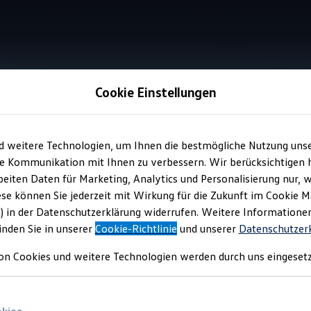
Cookie Einstellungen
Fondschutzdecke für Hunde
d weitere Technologien, um Ihnen die bestmögliche Nutzung uns
e Kommunikation mit Ihnen zu verbessern. Wir berücksichtigen h
eiten Daten für Marketing, Analytics und Personalisierung nur, w
decke
für Hunde
ese können Sie jederzeit mit Wirkung für die Zukunft im Cookie 
) in der Datenschutzerklärung widerrufen. Weitere Informatione
inden Sie in unserer
Cookie-Richtlinie
und unserer
Datenschutzer
 edlen Stepp-Design bietet Ihrem Vierbeiner einen geschützten
on Cookies und weitere Technologien werden durch uns eingesetz
hrt den Innenraum weitestgehend vor Schmutz, Haaren und Krat
 die Kopfstützen und Haltegriffe befestigt werden. Fragen Sie da