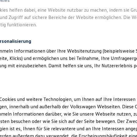
okies
kies helfen dabei, eine Website nutzbar zu machen, indem sie G
und Zugriff auf sichere Bereiche der Website ermöglichen. Die W
tig funktionieren.
ndesicherheitsgeschirr zu sichern.
rsonalisierung
mmeln Informationen über Ihre Websitenutzung (beispielsweise S
eite, Klicks) und ermöglichen uns bei Teilnahme, Ihre Umfrageerge
g mit einzubeziehen. Damit helfen sie uns, Ihr Nutzererlebnis pe
Cookies und weitere Technologien, um Ihnen auf Ihre Interessen
en, innerhalb und außerhalb der Volkswagen Webseiten. Diese C
meln Informationen darüber, wie Sie unsere Webseite nutzen, zu
sten besuchen oder wie Sie sich auf der Seite bewegen. Der Zwec
ien ist es, Ihnen für Sie relevantere und an Ihre Interessen ange
erden außerdem dazu verwendet, die Erscheinungshäufigkeit eine