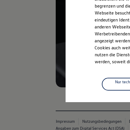
Elektrofahrzeugkonzepte
begrenzen und die
ID. EVERY1
Webseite besucht 
Reichweite
Reichweite der ID. Modelle
eindeutigen Ident
Reichweite im Winter
anderen Webseiten
Rekuperation
Werbetreibenden,
Laden
Laden unterwegs
angezeigt werden
Laden Zuhause
Cookies auch weit
Ladestationen finden
nutzen die Dienst
Ladezeitensimulator
Batterie
werden, soweit di
Sicherheit
Garantie und Lebensdauer
Nachhaltigkeit
Technologie
Nur tec
Kosten und Kauf
Verbrauchskosten
Kaufoptionen
E-Auto-Förderung
Software und Konnektivität
Die ID. Software 6
ID. Software Versionen und Updates
Impressum
Nutzungsbedingungen
Digitale Extras
Schnittstellen zu Ihrem ID.
Angaben zum Digital Services Act (DSA)