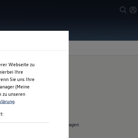
erer Webseite zu
ierbei Ihre
enn Sie uns Ihre
Manager (Meine
n zu unseren
klärung
.
 und komfortablen Raum auf der
t:
zern. Sie kann mithilfe von
s Produkt gern bei Ihrem
Volkswagen