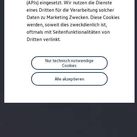
(APIs) eingesetzt. Wir nutzen die Dienste
Motorenöl und Flüssigkeiten
eines Dritten für die Verarbeitung solcher
Räder und Reifen
Pannen- und Unfallhilfe
Daten zu Marketing Zwecken. Diese Cookies
Economy Service
werden, soweit dies zweckdienlich ist,
Volkswagen Teile
oftmals mit Seitenfunktionalitäten von
Zubehör
Modellspezifisches Zubehör
Dritten verlinkt.
Schutz und Pflege
Transport
Entertainment und Elektronik
Individualisieren
Nur technisch notwendige
Wallbox und Ladekabel
Cookies
Digitale Extras
Dienste für Ihr Modell finden
Alle akzeptieren
Volkswagen Apps, Login und Shop
Handy und Fahrzeug verbinden
Updates für Software, Karten und Radio
Über Ihr Auto
Vorgängermodelle
Kundeninformationen
Volkswagen Kundenbetreuung
Warn- und Kontrollleuchten
Assistenzsysteme
Digitale Betriebsanleitung
Live Beratung