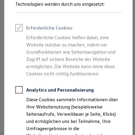
Kindersitz „i-SIZE Dualfix“ (ab Geburt, bis 105
Reifenpakete
Technologien werden durch uns eingesetzt:
Leasing
cm)
Leasing-Angebote
Gebrauchtwagen Leasing
Kindersitz „i-SIZE Trifix“ (für Kinder von 76 bis
Junge Gebrauchtwagen-Leasing
105 cm)
Erforderliche Cookies
Elektroauto Leasing
Kleinwagen-Leasing
Kindersitz „i-SIZE Kidfix“ (für Kinder von 100 bis
Erforderliche Cookies helfen dabei, eine
Leasing ohne Anzahlung
150 cm)
Website nutzbar zu machen, indem sie
Finanzierung
Autokredit mit Schlussrate
Grundfunktionen wie Seitennavigation und
Versicherungen und Garantien
Sie wollen mehr zum Thema Kindersitze erfahren? Schauen
Zugriff auf sichere Bereiche der Website
Kfz-Versicherung
Sie gern auf unserer Seite
ermöglichen. Die Website kann ohne diese
Restschuldversicherungen
Garantien
Fahren mit Kindern und Jugendlichen
Cookies nicht richtig funktionieren.
vorbei. Fragen Sie
Wartungsverträge
die Produkte gern bei Ihrem
Volkswagen
Partner an.
Geschäftskunden
Professional Class bei Volkswagen
Analytics und Personalisierung
Kindersitze anfragen
Großkunden
Diese Cookies sammeln Informationen über
Behörden
Direktkunden
Ihre Websitenutzung (beispielsweise
Sonderfahrzeuge
Seitenaufrufe, Verweildauer je Seite, Klicks)
Anpfiff zum Gewinn
und ermöglichen uns bei Teilnahme, Ihre
Elektromobilität
Elektroautos
Umfrageergebnisse in die
ID. Tutorials