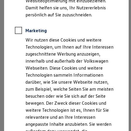
Websiteoptimierung mit einzubeziehen.
Elektrofahrzeugkonzepte
Damit helfen sie uns, Ihr Nutzererlebnis
ID. EVERY1
Reichweite
persönlich auf Sie zuzuschneiden.
Reichweite der ID. Modelle
Reichweite im Winter
Rekuperation
Marketing
Laden
Wir nutzen diese Cookies und weitere
Laden unterwegs
Laden Zuhause
Technologien, um Ihnen auf Ihre Interessen
Ladestationen finden
zugeschnittene Werbung anzuzeigen,
Ladezeitensimulator
innerhalb und außerhalb der Volkswagen
Batterie
Impressum
Nutzungsbedingungen
Sicherheit
Webseiten. Diese Cookies und weitere
Datenschutzerklärungen
Cookie-Richtlinie
Garantie und Lebensdauer
Technologien sammeln Informationen
Nachhaltigkeit
Lizenzhinweise Dritter
darüber, wie Sie unsere Webseite nutzen,
Technologie
Angaben zum Digital Services Act (DSA)
EU Data Act
Kosten und Kauf
zum Beispiel, welche Seiten Sie am meisten
Produktsicherheitsinformationen
Vertrag Widerrufen
Verbrauchskosten
besuchen oder wie Sie sich auf der Seite
Kaufoptionen
bewegen. Der Zweck dieser Cookies und
E-Auto-Förderung
Software und Konnektivität
weitere Technologien ist es, Ihnen für Sie
Die ID. Software 6
Disclaimer von Volkswagen AG
relevantere und an Ihre Interessen
ID. Software Versionen und Updates
angepasste Inhalte anzubieten. Sie werden
Digitale Extras
Die in dieser Darstellung gezeigten Fahrzeuge und
Schnittstellen zu Ihrem ID.
Ausstattungen können in einzelnen Details vom aktuellen