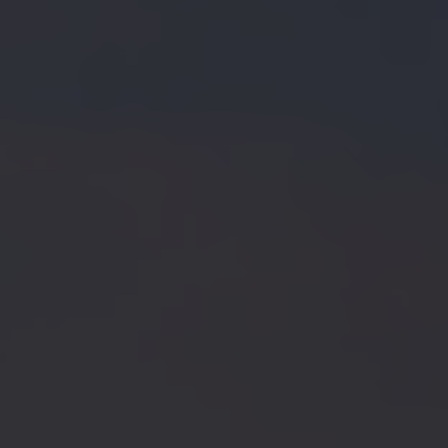
Magazin
Lifestyle
Transport
Familie
Elektromobilität
Volkswagen R
Pannen- und Unfallhilfe
Volkswagen Kundenbetreuung