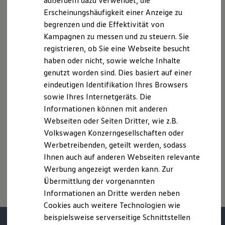
außerdem dazu verwendet, die
Hybridautos
deutschen Lieferprogramm abweichen. Abgebildet sind
Erscheinungshäufigkeit einer Anzeige zu
Marke und Erlebnis
teilweise Sonderausstattungen der Fahrzeuge gegen
begrenzen und die Effektivität von
Volkswagen R und R Experience
Mehrpreis.
R-Modelle
Kampagnen zu messen und zu steuern. Sie
Bitte beachten Sie auch unseren Konfigurator für eine
R Experience
registrieren, ob Sie eine Webseite besucht
Driving Experience
Übersicht der aktuell verfügbaren Modelle und Ausstattungen.
haben oder nicht, sowie welche Inhalte
Volkswagen entdecken
Die angegebenen Verbrauchs- und Emissionswerte beziehen
Werkbesichtigung
genutzt worden sind. Dies basiert auf einer
Factory visit
sich nicht auf ein einzelnes Fahrzeug und sind nicht Bestandteil
eindeutigen Identifikation Ihres Browsers
Lifestyle Shop
des Angebots, sondern dienen allein Vergleichszwecken
sowie Ihres Internetgeräts. Die
T-Roc Kollektion
zwischen den verschiedenen Fahrzeugtypen.
Golf Kollektion
Informationen können mit anderen
Zusatzausstattungen und
Zubehör
(Anbauteile, Reifenformat
ID. Kollektion
Webseiten oder Seiten Dritter, wie z.B.
usw.) können relevante Fahrzeugparameter, wie
z. B.
Gewicht,
Volkswagen Kollektion
Rollwiderstand und Aerodynamik verändern und neben
Volkswagen Konzerngesellschaften oder
R-Kollektion
GTI Kollektion
Witterungs- und Verkehrsbedingungen sowie dem
Werbetreibenden, geteilt werden, sodass
Fußball Drop
individuellen Fahrverhalten den Kraftstoffverbrauch, den
Ihnen auch auf anderen Webseiten relevante
we drive football
Stromverbrauch, die CO₂-Emissionen und die
Werbung angezeigt werden kann. Zur
#wedriveproud
Fahrleistungswerte eines Fahrzeugs beeinflussen.
Besitzer und Service
Übermittlung der vorgenannten
myVolkswagen
Informationen an Dritte werden neben
Software Updates
Cookies auch weitere Technologien wie
Service und Ersatzteile
Inspektion und HU/AU
beispielsweise serverseitige Schnittstellen
Reparaturen und Checks