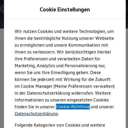
Modelle und Konfigurator
Cookie Einstellungen
Konfigurator
Modelle vergleichen
Konfiguration laden
Zum
Zum
Autosuche
Wir nutzen Cookies und weitere Technologien, um
Hauptinhalt
Footer
Elektroautos
Kindersitze
springen
springen
Ihnen die bestmögliche Nutzung unserer Webseite
ENERGY Sondermodelle
Nutzfahrzeuge
zu ermöglichen und unsere Kommunikation mit
SUV und CUV
Ihnen zu verbessern. Wir berücksichtigen hierbei
Familienautos
Ihre Präferenzen und verarbeiten Daten für
Kombis
Kindersitze
Kompaktwagen
Marketing, Analytics und Personalisierung nur,
Sportwagen
wenn Sie uns Ihre Einwilligung geben. Diese
Schnell verfügbare Fahrzeuge
Angebote und Produkte
können Sie jederzeit mit Wirkung für die Zukunft
Damit Ihre Kleinen unterwegs gut geschützt sind, stehen
Aktuelle Angebote
im Cookie Manager (Meine Präferenzen verwalten)
Ihnen verschiedene Kindersitze zur Verfügung. Von der
E-Auto-Förderung
in der Datenschutzerklärung widerrufen. Weitere
Volkswagen Marktplatz
Babyschale für Neugeborene bis hin zu Kindersitzen für
Informationen zu unseren eingesetzten Cookies
Die ENERGY Sondermodelle
größere Fahrgäste bis zu 12 Jahren und ca. 35 kg.
Junge Gebrauchtwagen und Gebrauchtwagen
finden Sie in unserer
Cookie-Richtlinie
und unserer
Volkswagen Zertifizierte Gebrauchtwagen
Datenschutzerklärung
.
Kindersitz „i-SIZE Babyschale“ (ab Geburt, bis 83
Elektromobilität bei Gebrauchtwagen
Zubehör- und Serviceangebote
cm)
Folgende Kategorien von Cookies und weitere
Saisonangebote