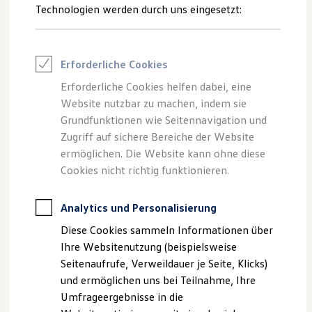
Adapter den Strom direkt aus der Hochvoltbatterie Ihres ID.
Reifenpakete
Technologien werden durch uns eingesetzt:
Leasing
gewinnen, um externe Geräte zu betreiben.
Leasing-Angebote
Gebrauchtwagen Leasing
PowerSocket anfragen
Junge Gebrauchtwagen-Leasing
Erforderliche Cookies
Elektroauto Leasing
Vorteile
Kleinwagen-Leasing
Erforderliche Cookies helfen dabei, eine
Leasing ohne Anzahlung
Website nutzbar zu machen, indem sie
Finanzierung
Autokredit mit Schlussrate
Grundfunktionen wie Seitennavigation und
Versicherungen und Garantien
Zugriff auf sichere Bereiche der Website
Kfz-Versicherung
ermöglichen. Die Website kann ohne diese
Restschuldversicherungen
Garantien
Cookies nicht richtig funktionieren.
Wartungsverträge
Geschäftskunden
Professional Class bei Volkswagen
Analytics und Personalisierung
Großkunden
Diese Cookies sammeln Informationen über
Behörden
Direktkunden
Ihre Websitenutzung (beispielsweise
Sonderfahrzeuge
Seitenaufrufe, Verweildauer je Seite, Klicks)
Anpfiff zum Gewinn
und ermöglichen uns bei Teilnahme, Ihre
Elektromobilität
Elektroautos
Umfrageergebnisse in die
ID. Tutorials