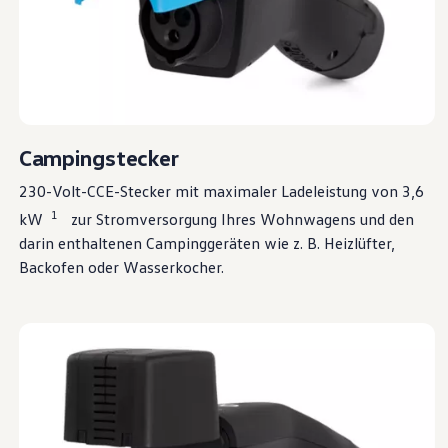
Magazin
Lifestyle
Transport
Familie
Elektromobilität
Volkswagen R
Pannen- und Unfallhilfe
Volkswagen Kundenbetreuung
Campingstecker
230-Volt-CCE-Stecker mit maximaler Ladeleistung von 3,6
1
kW
zur Stromversorgung Ihres Wohnwagens und den
darin enthaltenen Campinggeräten wie
z. B.
Heizlüfter,
Backofen oder Wasserkocher.