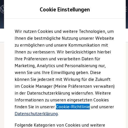
Modelle und Konfigurator
Cookie Einstellungen
Konfigurator
Modelle vergleichen
Konfiguration laden
Zum
Zum
Autosuche
Wir nutzen Cookies und weitere Technologien, um
Hauptinhalt
Footer
Elektroautos
springen
springen
Information
Ihnen die bestmögliche Nutzung unserer Webseite
ENERGY Sondermodelle
Nutzfahrzeuge
zu ermöglichen und unsere Kommunikation mit
SUV und CUV
Ihnen zu verbessern. Wir berücksichtigen hierbei
Familienautos
Ihre Präferenzen und verarbeiten Daten für
Kombis
PowerSocket:
Ihr ID. als
Kompaktwagen
Marketing, Analytics und Personalisierung nur,
Sportwagen
wenn Sie uns Ihre Einwilligung geben. Diese
Schnell verfügbare Fahrzeuge
Stromlieferant
Angebote und Produkte
können Sie jederzeit mit Wirkung für die Zukunft
Aktuelle Angebote
im Cookie Manager (Meine Präferenzen verwalten)
E-Auto-Förderung
in der Datenschutzerklärung widerrufen. Weitere
Volkswagen Marktplatz
Sie sind unterwegs und benötigen spontan Strom für Ihre
Informationen zu unseren eingesetzten Cookies
Die ENERGY Sondermodelle
Campingausrüstung oder zum Laden Ihres E-Bikes? Dann
Junge Gebrauchtwagen und Gebrauchtwagen
finden Sie in unserer
Cookie-Richtlinie
und unserer
verwandeln Sie Ihren vollelektrischen
Volkswagen
in eine
Volkswagen Zertifizierte Gebrauchtwagen
Datenschutzerklärung
.
Elektromobilität bei Gebrauchtwagen
mobile Stromquelle. Denn dank innovativer V2L-Technolgie
Zubehör- und Serviceangebote
(Vehicle to Load) können Sie mit diesem innovativen
Folgende Kategorien von Cookies und weitere
Saisonangebote