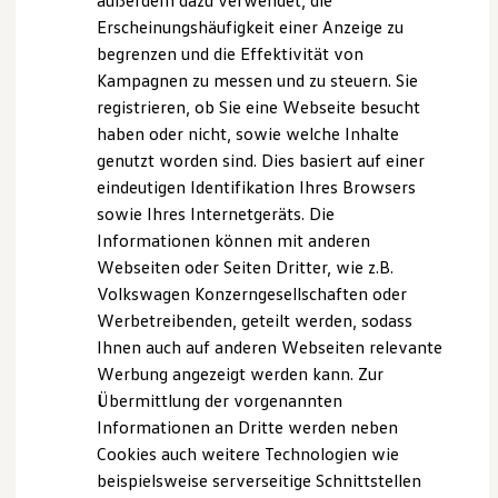
außerdem dazu verwendet, die
Betriebsstatus.
Hybridautos
Erscheinungshäufigkeit einer Anzeige zu
Marke und Erlebnis
Markenqualität:
begrenzen und die Effektivität von
Volkswagen R und R Experience
Entwickelt vom
Volkswagen
Konzern und
R-Modelle
Kampagnen zu messen und zu steuern. Sie
R Experience
hergestellt in Deutschland von der
Volkswagen
registrieren, ob Sie eine Webseite besucht
Driving Experience
Zubehör
GmbH.
haben oder nicht, sowie welche Inhalte
Volkswagen entdecken
Werkbesichtigung
genutzt worden sind. Dies basiert auf einer
Factory visit
Drei verschiedene
eindeutigen Identifikation Ihres Browsers
Lifestyle Shop
sowie Ihres Internetgeräts. Die
T-Roc Kollektion
Golf Kollektion
Adaptertypen
Informationen können mit anderen
ID. Kollektion
Webseiten oder Seiten Dritter, wie z.B.
Volkswagen Kollektion
Volkswagen Konzerngesellschaften oder
R-Kollektion
GTI Kollektion
Werbetreibenden, geteilt werden, sodass
Fußball Drop
Ihnen auch auf anderen Webseiten relevante
we drive football
Werbung angezeigt werden kann. Zur
#wedriveproud
Besitzer und Service
Übermittlung der vorgenannten
myVolkswagen
Informationen an Dritte werden neben
Software Updates
Cookies auch weitere Technologien wie
Service und Ersatzteile
Inspektion und HU/AU
beispielsweise serverseitige Schnittstellen
Reparaturen und Checks