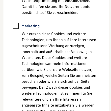
Websiteoptimierung mit einzubeziehen.
Elektrofahrzeugkonzepte
Damit helfen sie uns, Ihr Nutzererlebnis
ID. EVERY1
Sichere Funktion:
Reichweite
persönlich auf Sie zuzuschneiden.
Reichweite der ID. Modelle
Erhöhter Berührungsschutz und
Reichweite im Winter
Steckererkennung durch das Fahrzeug.
Rekuperation
Marketing
Laden
Hoher Schutz:
Wir nutzen diese Cookies und weitere
Laden unterwegs
Zertifiziert nach Schutzklasse IP44D. Kann das
Laden Zuhause
Technologien, um Ihnen auf Ihre Interessen
Eindringen von Fremdkörpern und Wasser
Ladestationen finden
zugeschnittene Werbung anzuzeigen,
Ladezeitensimulator
weitestgehend verhindern.
innerhalb und außerhalb der Volkswagen
Batterie
Intelligent:
Sicherheit
Webseiten. Diese Cookies und weitere
Garantie und Lebensdauer
Automatische Abschaltung bei Überhitzung, um
Technologien sammeln Informationen
Nachhaltigkeit
Schäden zu vermeiden.
darüber, wie Sie unsere Webseite nutzen,
Technologie
Kosten und Kauf
zum Beispiel, welche Seiten Sie am meisten
Vorausschauend:
Verbrauchskosten
besuchen oder wie Sie sich auf der Seite
Kann Tiefenentladung der Hochvoltbatterie
Kaufoptionen
bewegen. Der Zweck dieser Cookies und
E-Auto-Förderung
verhindern dank intelligentem Zusammenspiel
Software und Konnektivität
weitere Technologien ist es, Ihnen für Sie
mit Fahrzeug-Software.
Die ID. Software 6
relevantere und an Ihre Interessen
ID. Software Versionen und Updates
Transparent:
angepasste Inhalte anzubieten. Sie werden
Digitale Extras
LED-Anzeige informiert über den aktuellen
Schnittstellen zu Ihrem ID.