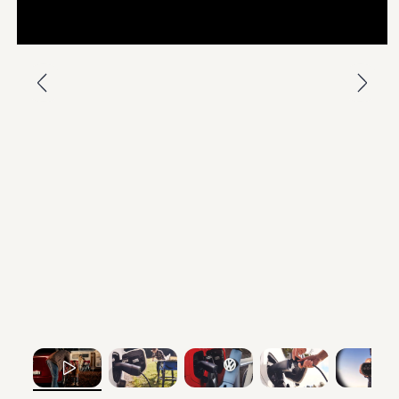
--:--
Verbleibende Zeit, --:--
, 1 von 5
, 2 von 5
, 3 von 5
, 4 von 5
, 5 von 5