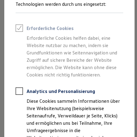
Geräteeigenschaf
M2700
Reifenpakete
Technologien werden durch uns eingesetzt:
Leasing
ten
Leasing-Angebote
Gebrauchtwagen Leasing
<b>Ultraschallgeräte</b>
Wasserdicht 2.0
Ja
Junge Gebrauchtwagen-Leasing
Erforderliche Cookies
Elektroauto Leasing
Kleinwagen-Leasing
Erforderliche Cookies helfen dabei, eine
Batteriegerät
Nein
Leasing ohne Anzahlung
Website nutzbar zu machen, indem sie
Finanzierung
Autokredit mit Schlussrate
Grundfunktionen wie Seitennavigation und
Ultraschall
Nein
Versicherungen und Garantien
Zugriff auf sichere Bereiche der Website
außerhalb
Kfz-Versicherung
ermöglichen. Die Website kann ohne diese
Restschuldversicherungen
Garantien
Cookies nicht richtig funktionieren.
Einsatzgebiete
M2700
Wartungsverträge
Geschäftskunden
Professional Class bei Volkswagen
Analytics und Personalisierung
Verbrennermotor
Ja
Großkunden
Diese Cookies sammeln Informationen über
Behörden
Direktkunden
E-Fahrzeug und
Ihre Websitenutzung (beispielsweise
Ja
Sonderfahrzeuge
Plug-in-Hybrid
Seitenaufrufe, Verweildauer je Seite, Klicks)
Anpfiff zum Gewinn
und ermöglichen uns bei Teilnahme, Ihre
Elektromobilität
Elektroautos
Umfrageergebnisse in die
Wohnmobile und
Ja
ID. Tutorials