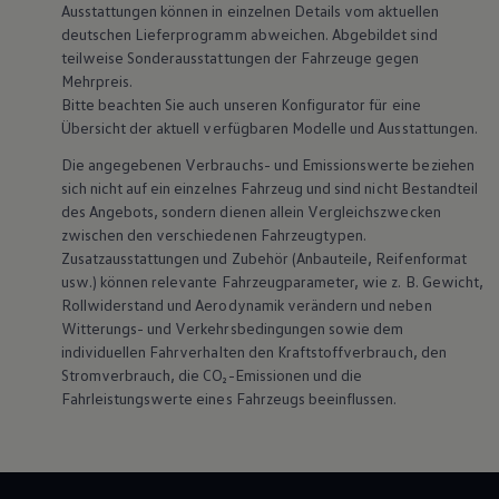
Ausstattungen können in einzelnen Details vom aktuellen
Magazin
deutschen Lieferprogramm abweichen. Abgebildet sind
Lifestyle
Transport
teilweise Sonderausstattungen der Fahrzeuge gegen
Familie
Mehrpreis.
Elektromobilität
Bitte beachten Sie auch unseren Konfigurator für eine
Volkswagen R
Übersicht der aktuell verfügbaren Modelle und Ausstattungen.
Pannen- und Unfallhilfe
Volkswagen Kundenbetreuung
Die angegebenen Verbrauchs- und Emissionswerte beziehen
sich nicht auf ein einzelnes Fahrzeug und sind nicht Bestandteil
des Angebots, sondern dienen allein Vergleichszwecken
zwischen den verschiedenen Fahrzeugtypen.
Zusatzausstattungen und
Zubehör
(Anbauteile, Reifenformat
usw.) können relevante Fahrzeugparameter, wie
z. B.
Gewicht,
Rollwiderstand und Aerodynamik verändern und neben
Witterungs- und Verkehrsbedingungen sowie dem
individuellen Fahrverhalten den Kraftstoffverbrauch, den
Stromverbrauch, die CO₂-Emissionen und die
Fahrleistungswerte eines Fahrzeugs beeinflussen.