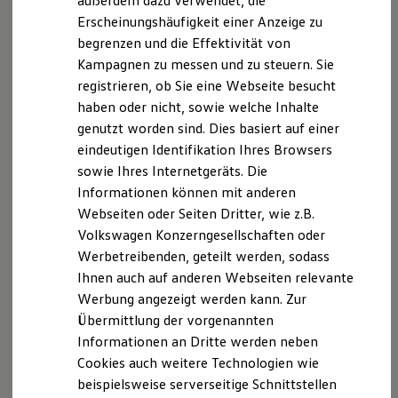
außerdem dazu verwendet, die
Ultraschall
Ja
Hybridautos
Erscheinungshäufigkeit einer Anzeige zu
Marke und Erlebnis
begrenzen und die Effektivität von
Volkswagen R und R Experience
Wasserdicht 2.0
Ja
R-Modelle
Kampagnen zu messen und zu steuern. Sie
R Experience
registrieren, ob Sie eine Webseite besucht
Batteriegerät
Nein
Driving Experience
haben oder nicht, sowie welche Inhalte
Volkswagen entdecken
Werkbesichtigung
genutzt worden sind. Dies basiert auf einer
Schlafmodus
Nein
Factory visit
eindeutigen Identifikation Ihres Browsers
Lifestyle Shop
sowie Ihres Internetgeräts. Die
T-Roc Kollektion
Einsatzgebiete
M5700N
Golf Kollektion
Informationen können mit anderen
ID. Kollektion
Webseiten oder Seiten Dritter, wie z.B.
Volkswagen Kollektion
Verbrennermotor
Ja
Volkswagen Konzerngesellschaften oder
R-Kollektion
GTI Kollektion
Werbetreibenden, geteilt werden, sodass
Fußball Drop
E-Fahrzeug und
Nein
Ihnen auch auf anderen Webseiten relevante
we drive football
Plug-in-Hybrid
Werbung angezeigt werden kann. Zur
#wedriveproud
Besitzer und Service
Übermittlung der vorgenannten
myVolkswagen
Wohnmobile und
Gerät ist in diesem Gebiet
Informationen an Dritte werden neben
Software Updates
Caravan
1
bedingt einsetzbar
Cookies auch weitere Technologien wie
Service und Ersatzteile
Inspektion und HU/AU
beispielsweise serverseitige Schnittstellen
Reparaturen und Checks