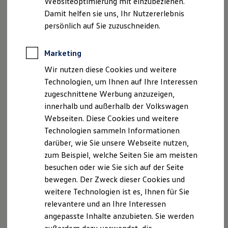
Websiteoptimierung mit einzubeziehen.
Caravan
Elektrofahrzeugkonzepte
Damit helfen sie uns, Ihr Nutzererlebnis
ID. EVERY1
Reichweite
persönlich auf Sie zuzuschneiden.
Haus, Garten und
Nein
Reichweite der ID. Modelle
Hof
Reichweite im Winter
Rekuperation
Marketing
Laden
Wir nutzen diese Cookies und weitere
Laden unterwegs
Laden Zuhause
Technologien, um Ihnen auf Ihre Interessen
Ladestationen finden
zugeschnittene Werbung anzuzeigen,
Ladezeitensimulator
Hochspannungsgeräte
innerhalb und außerhalb der Volkswagen
Batterie
Sicherheit
Webseiten. Diese Cookies und weitere
Garantie und Lebensdauer
1-5
/
5
Technologien sammeln Informationen
Nachhaltigkeit
darüber, wie Sie unsere Webseite nutzen,
Technologie
Kosten und Kauf
Geräteeigenschaf
M5700N
zum Beispiel, welche Seiten Sie am meisten
Verbrauchskosten
ten
besuchen oder wie Sie sich auf der Seite
Kaufoptionen
bewegen. Der Zweck dieser Cookies und
E-Auto-Förderung
<b>Hochspannungsgeräte</b>
Software und Konnektivität
Hochspannungsbürs
weitere Technologien ist es, Ihnen für Sie
Nein
Die ID. Software 6
te
relevantere und an Ihre Interessen
ID. Software Versionen und Updates
angepasste Inhalte anzubieten. Sie werden
Digitale Extras
Schnittstellen zu Ihrem ID.