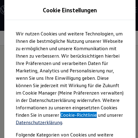
Modelle und Konfigurator
Cookie Einstellungen
Konfigurator
Modelle vergleichen
Konfiguration laden
Zum
Zum
Autosuche
Wir nutzen Cookies und weitere Technologien, um
Hauptinhalt
Footer
Elektroautos
springen
springen
Information
Ihnen die bestmögliche Nutzung unserer Webseite
ENERGY Sondermodelle
Nutzfahrzeuge
zu ermöglichen und unsere Kommunikation mit
SUV und CUV
Ihnen zu verbessern. Wir berücksichtigen hierbei
Familienautos
Ihre Präferenzen und verarbeiten Daten für
Kombis
Gerätefeatures
und
Kompaktwagen
Marketing, Analytics und Personalisierung nur,
Sportwagen
wenn Sie uns Ihre Einwilligung geben. Diese
Schnell verfügbare Fahrzeuge
Einsatzgebiete
Angebote und Produkte
können Sie jederzeit mit Wirkung für die Zukunft
Aktuelle Angebote
im Cookie Manager (Meine Präferenzen verwalten)
E-Auto-Förderung
in der Datenschutzerklärung widerrufen. Weitere
Volkswagen Marktplatz
Informationen zu unseren eingesetzten Cookies
Die ENERGY Sondermodelle
Ultraschallgeräte
Junge Gebrauchtwagen und Gebrauchtwagen
finden Sie in unserer
Cookie-Richtlinie
und unserer
Volkswagen Zertifizierte Gebrauchtwagen
Datenschutzerklärung
.
1-3
/
3
Elektromobilität bei Gebrauchtwagen
Zubehör- und Serviceangebote
Folgende Kategorien von Cookies und weitere
Saisonangebote