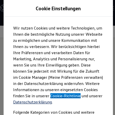
Modelle und Konfigurator
Cookie Einstellungen
Konfigurator
Modelle vergleichen
Konfiguration laden
Zum
Zum
Autosuche
Wir nutzen Cookies und weitere Technologien, um
Hauptinhalt
Footer
Elektroautos
springen
springen
Information
Ihnen die bestmögliche Nutzung unserer Webseite
ENERGY Sondermodelle
Nutzfahrzeuge
zu ermöglichen und unsere Kommunikation mit
SUV und CUV
Ihnen zu verbessern. Wir berücksichtigen hierbei
Familienautos
Ihre Präferenzen und verarbeiten Daten für
Kombis
Ultraschallgeräte
Kompaktwagen
Marketing, Analytics und Personalisierung nur,
Sportwagen
wenn Sie uns Ihre Einwilligung geben. Diese
Schnell verfügbare Fahrzeuge
Angebote und Produkte
können Sie jederzeit mit Wirkung für die Zukunft
Aktuelle Angebote
im Cookie Manager (Meine Präferenzen verwalten)
E-Auto-Förderung
in der Datenschutzerklärung widerrufen. Weitere
Volkswagen Marktplatz
Informationen zu unseren eingesetzten Cookies
Die ENERGY Sondermodelle
Junge Gebrauchtwagen und Gebrauchtwagen
finden Sie in unserer
Cookie-Richtlinie
und unserer
Volkswagen Zertifizierte Gebrauchtwagen
Datenschutzerklärung
.
Elektromobilität bei Gebrauchtwagen
Zubehör- und Serviceangebote
Folgende Kategorien von Cookies und weitere
Saisonangebote