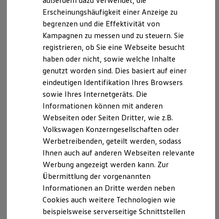
außerdem dazu verwendet, die
Autarkes Ultraschallgerät, flexibel einsetzbar im Motorraum
Hybridautos
Erscheinungshäufigkeit einer Anzeige zu
Marke und Erlebnis
und außerhalb,
z. B.
Carports oder Stellplätze.
begrenzen und die Effektivität von
Volkswagen R und R Experience
R-Modelle
Kampagnen zu messen und zu steuern. Sie
Vorteile
R Experience
registrieren, ob Sie eine Webseite besucht
Driving Experience
haben oder nicht, sowie welche Inhalte
Volkswagen entdecken
Wasserdicht nach IP65, robustes, komplett
Werkbesichtigung
genutzt worden sind. Dies basiert auf einer
geschlossenes Gehäuse
Factory visit
eindeutigen Identifikation Ihres Browsers
Lifestyle Shop
Batteriebetrieb mit 2 x AA 1,5
V
– kein Anschluss
sowie Ihres Internetgeräts. Die
T-Roc Kollektion
nötig, flexibel einsetzbar
Golf Kollektion
Informationen können mit anderen
ID. Kollektion
Laufzeit je nach Batterien bis zu 12 Monate, sehr
Webseiten oder Seiten Dritter, wie z.B.
Volkswagen Kollektion
geringer Stromverbrauch dank
Volkswagen Konzerngesellschaften oder
R-Kollektion
GTI Kollektion
Impulstechnologie
Werbetreibenden, geteilt werden, sodass
Fußball Drop
Ihnen auch auf anderen Webseiten relevante
we drive football
Ultraschall als echter Sinuston
Werbung angezeigt werden kann. Zur
#wedriveproud
Pulsierender Ton, reduziert Gewöhnungseffekt
Besitzer und Service
Übermittlung der vorgenannten
myVolkswagen
Wirkungsbereich ca. 6 m bzw. rund 60 m²,
Informationen an Dritte werden neben
Software Updates
Abstrahlwinkel ca. 180°
Cookies auch weitere Technologien wie
Service und Ersatzteile
Inspektion und HU/AU
beispielsweise serverseitige Schnittstellen
Reparaturen und Checks