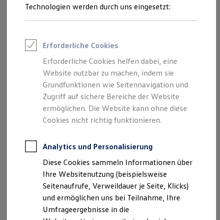
Reifenpakete
Technologien werden durch uns eingesetzt:
Leasing
Leasing-Angebote
Gebrauchtwagen Leasing
Junge Gebrauchtwagen-Leasing
Erforderliche Cookies
Elektroauto Leasing
Marderabwehrgerät M2700
Kleinwagen-Leasing
Erforderliche Cookies helfen dabei, eine
Leasing ohne Anzahlung
Das M2700 ist ein 12
-
V
-Ultraschallgerät mit
Website nutzbar zu machen, indem sie
Finanzierung
Schutzstandard und 360°-Abstrahlung.
Autokredit mit Schlussrate
Grundfunktionen wie Seitennavigation und
Versicherungen und Garantien
Zugriff auf sichere Bereiche der Website
Kfz-Versicherung
Vorteile
ermöglichen. Die Website kann ohne diese
Restschuldversicherungen
Garantien
Cookies nicht richtig funktionieren.
Wasser- und schmutzbeständig (Schutzart IP65)
Wartungsverträge
Geschäftskunden
360°-Abstrahlung durch Körperschallgeber,
Professional Class bei Volkswagen
Analytics und Personalisierung
Großkunden
Rundum-Schutz auch seitlich und hinter
Diese Cookies sammeln Informationen über
Behörden
Hindernissen
Direktkunden
Ihre Websitenutzung (beispielsweise
Sonderfahrzeuge
Pulsierende, sehr intensive Sinus-Ultraschalltöne,
Seitenaufrufe, Verweildauer je Seite, Klicks)
Anpfiff zum Gewinn
für Marder besonders unangenehm, reduziert
und ermöglichen uns bei Teilnahme, Ihre
Elektromobilität
Gewöhnungseffekt
Elektroautos
Umfrageergebnisse in die
ID. Tutorials