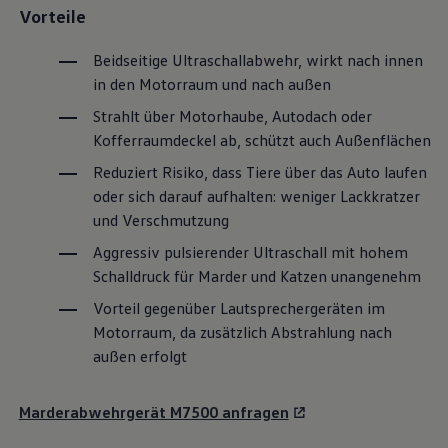
Vorteile
Magazin
Lifestyle
Transport
Beidseitige Ultraschallabwehr, wirkt nach innen
Familie
in den Motorraum und nach außen
Elektromobilität
Volkswagen R
Strahlt über Motorhaube, Autodach oder
Pannen- und Unfallhilfe
Kofferraumdeckel ab, schützt auch Außenflächen
Volkswagen Kundenbetreuung
Reduziert Risiko, dass Tiere über das Auto laufen
oder sich darauf aufhalten: weniger Lackkratzer
und Verschmutzung
Aggressiv pulsierender Ultraschall mit hohem
Schalldruck für Marder und Katzen unangenehm
Vorteil gegenüber Lautsprechergeräten im
Motorraum, da zusätzlich Abstrahlung nach
außen erfolgt
Marderabwehrgerät M7500 anfragen