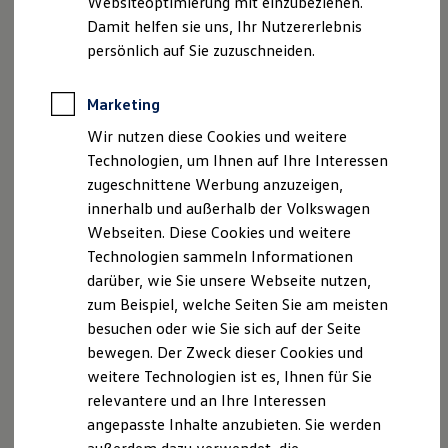
Websiteoptimierung mit einzubeziehen.
Impulstechnologie mit sehr geringem
Elektrofahrzeugkonzepte
Damit helfen sie uns, Ihr Nutzererlebnis
Stromverbrauch (unter 2 mA)
ID. EVERY1
Reichweite
persönlich auf Sie zuzuschneiden.
Reichweite der ID. Modelle
Reichweite im Winter
Marderabwehrgerät M2700 anfragen
Rekuperation
Marketing
Laden
Wir nutzen diese Cookies und weitere
Laden unterwegs
Laden Zuhause
Technologien, um Ihnen auf Ihre Interessen
Ladestationen finden
zugeschnittene Werbung anzuzeigen,
Ladezeitensimulator
innerhalb und außerhalb der Volkswagen
Batterie
Sicherheit
Webseiten. Diese Cookies und weitere
Garantie und Lebensdauer
Technologien sammeln Informationen
Nachhaltigkeit
darüber, wie Sie unsere Webseite nutzen,
Technologie
Kosten und Kauf
zum Beispiel, welche Seiten Sie am meisten
Verbrauchskosten
besuchen oder wie Sie sich auf der Seite
Kaufoptionen
bewegen. Der Zweck dieser Cookies und
E-Auto-Förderung
Software und Konnektivität
weitere Technologien ist es, Ihnen für Sie
Die ID. Software 6
relevantere und an Ihre Interessen
ID. Software Versionen und Updates
Marderabwehrgerät M8700
angepasste Inhalte anzubieten. Sie werden
Digitale Extras
Schnittstellen zu Ihrem ID.