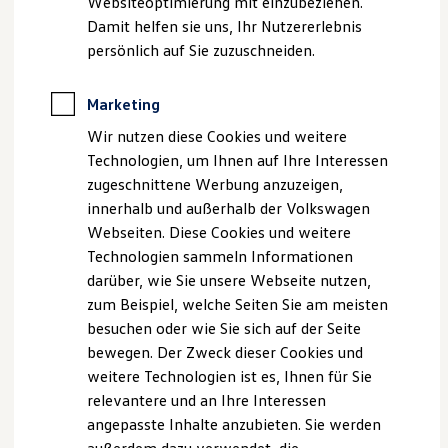
Websiteoptimierung mit einzubeziehen.
Elektrofahrzeugkonzepte
Damit helfen sie uns, Ihr Nutzererlebnis
Impressum
Nutzungsbedingungen
ID. EVERY1
Reichweite
persönlich auf Sie zuzuschneiden.
Datenschutzerklärungen
Cookie-Richtlinie
Reichweite der ID. Modelle
Lizenzhinweise Dritter
Reichweite im Winter
Angaben zum Digital Services Act (DSA)
EU Data Act
Rekuperation
Marketing
Laden
Produktsicherheitsinformationen
Vertrag Widerrufen
Wir nutzen diese Cookies und weitere
Laden unterwegs
Laden Zuhause
Technologien, um Ihnen auf Ihre Interessen
Ladestationen finden
zugeschnittene Werbung anzuzeigen,
Ladezeitensimulator
Disclaimer von Volkswagen AG
innerhalb und außerhalb der Volkswagen
Batterie
Sicherheit
Webseiten. Diese Cookies und weitere
Die in dieser Darstellung gezeigten Fahrzeuge und
Garantie und Lebensdauer
Ausstattungen können in einzelnen Details vom aktuellen
Technologien sammeln Informationen
Nachhaltigkeit
deutschen Lieferprogramm abweichen. Abgebildet sind
darüber, wie Sie unsere Webseite nutzen,
Technologie
teilweise Sonderausstattungen der Fahrzeuge gegen
Kosten und Kauf
zum Beispiel, welche Seiten Sie am meisten
Verbrauchskosten
Mehrpreis.
besuchen oder wie Sie sich auf der Seite
Kaufoptionen
Bitte beachten Sie auch unseren Konfigurator für eine
bewegen. Der Zweck dieser Cookies und
E-Auto-Förderung
Übersicht der aktuell verfügbaren Modelle und Ausstattungen.
Software und Konnektivität
weitere Technologien ist es, Ihnen für Sie
Die ID. Software 6
Die angegebenen Verbrauchs- und Emissionswerte beziehen
relevantere und an Ihre Interessen
ID. Software Versionen und Updates
sich nicht auf ein einzelnes Fahrzeug und sind nicht Bestandteil
angepasste Inhalte anzubieten. Sie werden
Digitale Extras
des Angebots, sondern dienen allein Vergleichszwecken
Schnittstellen zu Ihrem ID.