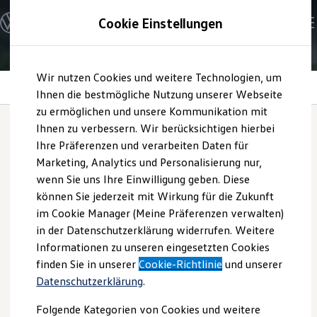
Modelle und Konfigurator
Cookie Einstellungen
Konfigurator
Modelle vergleichen
Konfiguration laden
Zum
Zum
Autosuche
Wir nutzen Cookies und weitere Technologien, um
Hauptinhalt
Footer
Elektroautos
Air Care Climatronic
springen
springen
Ihnen die bestmögliche Nutzung unserer Webseite
ENERGY Sondermodelle
Nutzfahrzeuge
zu ermöglichen und unsere Kommunikation mit
SUV und CUV
Ihnen zu verbessern. Wir berücksichtigen hierbei
Familienautos
Ihre Präferenzen und verarbeiten Daten für
Kombis
Air Care Climatronic
Kompaktwagen
Marketing, Analytics und Personalisierung nur,
Sportwagen
wenn Sie uns Ihre Einwilligung geben. Diese
Schnell verfügbare Fahrzeuge
Angebote und Produkte
können Sie jederzeit mit Wirkung für die Zukunft
Aktuelle Angebote
im Cookie Manager (Meine Präferenzen verwalten)
E-Auto-Förderung
in der Datenschutzerklärung widerrufen. Weitere
Volkswagen Marktplatz
Informationen zu unseren eingesetzten Cookies
Die ENERGY Sondermodelle
Junge Gebrauchtwagen und Gebrauchtwagen
finden Sie in unserer
Cookie-Richtlinie
und unserer
Volkswagen Zertifizierte Gebrauchtwagen
Datenschutzerklärung
.
Elektromobilität bei Gebrauchtwagen
Zubehör- und Serviceangebote
Folgende Kategorien von Cookies und weitere
Saisonangebote