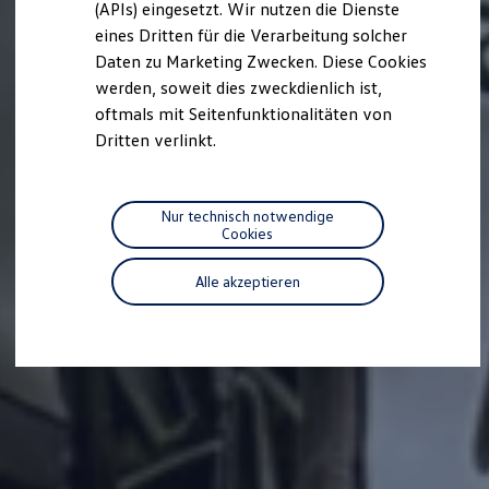
(APIs) eingesetzt. Wir nutzen die Dienste
Motorenöl und Flüssigkeiten
eines Dritten für die Verarbeitung solcher
Räder und Reifen
Pannen- und Unfallhilfe
Daten zu Marketing Zwecken. Diese Cookies
Economy Service
werden, soweit dies zweckdienlich ist,
Volkswagen Teile
oftmals mit Seitenfunktionalitäten von
Zubehör
Modellspezifisches Zubehör
Dritten verlinkt.
Schutz und Pflege
Transport
Entertainment und Elektronik
Individualisieren
Nur technisch notwendige
Wallbox und Ladekabel
Cookies
Digitale Extras
Dienste für Ihr Modell finden
Alle akzeptieren
Volkswagen Apps, Login und Shop
Handy und Fahrzeug verbinden
Updates für Software, Karten und Radio
Über Ihr Auto
Vorgängermodelle
Kundeninformationen
Volkswagen Kundenbetreuung
Warn- und Kontrollleuchten
Assistenzsysteme
Digitale Betriebsanleitung
Live Beratung