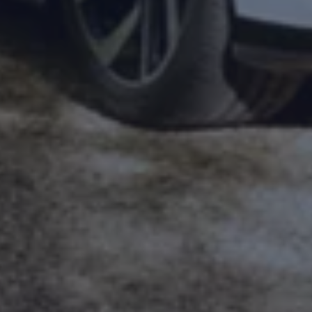
Magazin
Lifestyle
Transport
Familie
Elektromobilität
Volkswagen R
Pannen- und Unfallhilfe
Volkswagen Kundenbetreuung