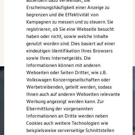
außerdem dazu verwendet, die
zwischen den verschiedenen Fahrzeugtypen.
Hybridautos
Erscheinungshäufigkeit einer Anzeige zu
Zusatzausstattungen und
Zubehör
(Anbauteile, Reifenformat
Marke und Erlebnis
begrenzen und die Effektivität von
Volkswagen R und R Experience
usw.) können relevante Fahrzeugparameter, wie
z. B.
Gewicht,
R-Modelle
Rollwiderstand und Aerodynamik verändern und neben
Kampagnen zu messen und zu steuern. Sie
R Experience
Witterungs- und Verkehrsbedingungen sowie dem
registrieren, ob Sie eine Webseite besucht
Driving Experience
individuellen Fahrverhalten den Kraftstoffverbrauch, den
haben oder nicht, sowie welche Inhalte
Volkswagen entdecken
Stromverbrauch, die CO₂-Emissionen und die
Werkbesichtigung
genutzt worden sind. Dies basiert auf einer
Fahrleistungswerte eines Fahrzeugs beeinflussen.
Factory visit
eindeutigen Identifikation Ihres Browsers
Lifestyle Shop
sowie Ihres Internetgeräts. Die
T-Roc Kollektion
Golf Kollektion
Informationen können mit anderen
ID. Kollektion
Webseiten oder Seiten Dritter, wie z.B.
Volkswagen Kollektion
Volkswagen Konzerngesellschaften oder
R-Kollektion
GTI Kollektion
Werbetreibenden, geteilt werden, sodass
Fußball Drop
Ihnen auch auf anderen Webseiten relevante
we drive football
Werbung angezeigt werden kann. Zur
#wedriveproud
Besitzer und Service
Übermittlung der vorgenannten
myVolkswagen
Informationen an Dritte werden neben
Software Updates
Cookies auch weitere Technologien wie
Service und Ersatzteile
Inspektion und HU/AU
beispielsweise serverseitige Schnittstellen
Reparaturen und Checks