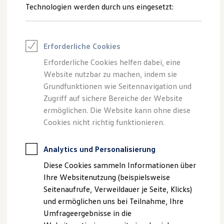
Reifenpakete
Technologien werden durch uns eingesetzt:
Leasing
--:--
1
Leasing-Angebote
Verbleibende Zeit, --
Gebrauchtwagen Leasing
Junge Gebrauchtwagen-Leasing
Erforderliche Cookies
Elektroauto Leasing
1.
Air Care Climatronic wird beispielhaft dargestellt am
ID.4
Pro,
Kleinwagen-Leasing
Modelljahr 2022.
Erforderliche Cookies helfen dabei, eine
Leasing ohne Anzahlung
Kann abwählbare Sonderausstattung enthalten.
Website nutzbar zu machen, indem sie
Finanzierung
Für eine abschließende und detaillierte Funktionsdarstellung
Autokredit mit Schlussrate
Grundfunktionen wie Seitennavigation und
sind ausschließlich die Ausführungen in der für Ihr Fahrzeug
Versicherungen und Garantien
Zugriff auf sichere Bereiche der Website
Kfz-Versicherung
relevanten Betriebsanleitung maßgeblich.
ermöglichen. Die Website kann ohne diese
Restschuldversicherungen
Die Informationen in diesem Video stellen keinen Ersatz dafür
Garantien
Cookies nicht richtig funktionieren.
dar. Videostand: 10.2022.
Wartungsverträge
Air Care Climatronic funktioniert nur innerhalb der
Geschäftskunden
Systemgrenzen.
Professional Class bei Volkswagen
Analytics und Personalisierung
Abbildungen können je nach Software-Version vom
Großkunden
Diese Cookies sammeln Informationen über
Behörden
Auslieferungsstand abweichen.
Direktkunden
Ihre Websitenutzung (beispielsweise
Sonderfahrzeuge
Seitenaufrufe, Verweildauer je Seite, Klicks)
Anpfiff zum Gewinn
und ermöglichen uns bei Teilnahme, Ihre
Elektromobilität
Elektroautos
Umfrageergebnisse in die
ID. Tutorials