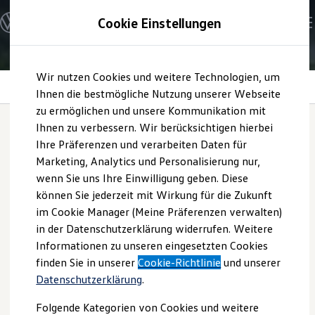
Modelle und Konfigurator
Cookie Einstellungen
Konfigurator
Modelle vergleichen
Konfiguration laden
Zum
Zum
Autosuche
Wir nutzen Cookies und weitere Technologien, um
Hauptinhalt
Footer
Elektroautos
Battery Care
springen
springen
Ihnen die bestmögliche Nutzung unserer Webseite
ENERGY Sondermodelle
Nutzfahrzeuge
zu ermöglichen und unsere Kommunikation mit
SUV und CUV
Ihnen zu verbessern. Wir berücksichtigen hierbei
Familienautos
Ihre Präferenzen und verarbeiten Daten für
Kombis
Battery Care
Kompaktwagen
Marketing, Analytics und Personalisierung nur,
Sportwagen
wenn Sie uns Ihre Einwilligung geben. Diese
Schnell verfügbare Fahrzeuge
Angebote und Produkte
können Sie jederzeit mit Wirkung für die Zukunft
Aktuelle Angebote
im Cookie Manager (Meine Präferenzen verwalten)
E-Auto-Förderung
in der Datenschutzerklärung widerrufen. Weitere
Volkswagen Marktplatz
Informationen zu unseren eingesetzten Cookies
Die ENERGY Sondermodelle
Junge Gebrauchtwagen und Gebrauchtwagen
finden Sie in unserer
Cookie-Richtlinie
und unserer
Volkswagen Zertifizierte Gebrauchtwagen
Datenschutzerklärung
.
Elektromobilität bei Gebrauchtwagen
Zubehör- und Serviceangebote
Folgende Kategorien von Cookies und weitere
Saisonangebote