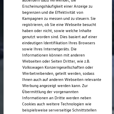
außerdem dazu verwendet, die
Hybridautos
Erscheinungshäufigkeit einer Anzeige zu
Marke und Erlebnis
begrenzen und die Effektivität von
Volkswagen R und R Experience
R-Modelle
Kampagnen zu messen und zu steuern. Sie
R Experience
registrieren, ob Sie eine Webseite besucht
Driving Experience
haben oder nicht, sowie welche Inhalte
Volkswagen entdecken
Werkbesichtigung
genutzt worden sind. Dies basiert auf einer
Factory visit
eindeutigen Identifikation Ihres Browsers
Lifestyle Shop
sowie Ihres Internetgeräts. Die
T-Roc Kollektion
Golf Kollektion
Informationen können mit anderen
ID. Kollektion
Webseiten oder Seiten Dritter, wie z.B.
Volkswagen Kollektion
Volkswagen Konzerngesellschaften oder
R-Kollektion
GTI Kollektion
Werbetreibenden, geteilt werden, sodass
Fußball Drop
Ihnen auch auf anderen Webseiten relevante
we drive football
Werbung angezeigt werden kann. Zur
#wedriveproud
Besitzer und Service
Übermittlung der vorgenannten
myVolkswagen
Informationen an Dritte werden neben
Software Updates
Cookies auch weitere Technologien wie
Service und Ersatzteile
Inspektion und HU/AU
beispielsweise serverseitige Schnittstellen
Reparaturen und Checks