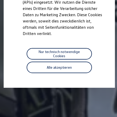
(APIs) eingesetzt. Wir nutzen die Dienste
Motorenöl und Flüssigkeiten
eines Dritten für die Verarbeitung solcher
Räder und Reifen
Pannen- und Unfallhilfe
Daten zu Marketing Zwecken. Diese Cookies
Economy Service
werden, soweit dies zweckdienlich ist,
Volkswagen Teile
oftmals mit Seitenfunktionalitäten von
Zubehör
Modellspezifisches Zubehör
Dritten verlinkt.
Schutz und Pflege
Transport
Entertainment und Elektronik
Individualisieren
Nur technisch notwendige
Wallbox und Ladekabel
Cookies
Digitale Extras
Dienste für Ihr Modell finden
Alle akzeptieren
Volkswagen Apps, Login und Shop
Handy und Fahrzeug verbinden
Updates für Software, Karten und Radio
Über Ihr Auto
Vorgängermodelle
Kundeninformationen
Volkswagen Kundenbetreuung
Warn- und Kontrollleuchten
Assistenzsysteme
Digitale Betriebsanleitung
Live Beratung