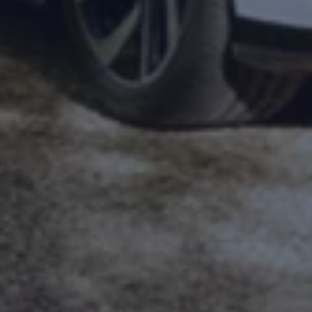
Magazin
Lifestyle
Transport
Familie
Elektromobilität
Volkswagen R
Pannen- und Unfallhilfe
Volkswagen Kundenbetreuung