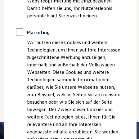
deutschen Lieferprogramm abweichen. Abgebildet sind
Websiteoptimierung mit einzubeziehen.
Elektrofahrzeugkonzepte
teilweise Sonderausstattungen der Fahrzeuge gegen
Damit helfen sie uns, Ihr Nutzererlebnis
ID. EVERY1
Mehrpreis.
Reichweite
persönlich auf Sie zuzuschneiden.
Bitte beachten Sie auch unseren Konfigurator für eine
Reichweite der ID. Modelle
Reichweite im Winter
Übersicht der aktuell verfügbaren Modelle und Ausstattungen.
Rekuperation
Marketing
Die angegebenen Verbrauchs- und Emissionswerte beziehen
Laden
Wir nutzen diese Cookies und weitere
Laden unterwegs
sich nicht auf ein einzelnes Fahrzeug und sind nicht Bestandteil
Laden Zuhause
Technologien, um Ihnen auf Ihre Interessen
des Angebots, sondern dienen allein Vergleichszwecken
Ladestationen finden
zwischen den verschiedenen Fahrzeugtypen.
zugeschnittene Werbung anzuzeigen,
Ladezeitensimulator
Zusatzausstattungen und
Zubehör
(Anbauteile, Reifenformat
innerhalb und außerhalb der Volkswagen
Batterie
usw.) können relevante Fahrzeugparameter, wie
z. B.
Gewicht,
Sicherheit
Webseiten. Diese Cookies und weitere
Rollwiderstand und Aerodynamik verändern und neben
Garantie und Lebensdauer
Technologien sammeln Informationen
Nachhaltigkeit
Witterungs- und Verkehrsbedingungen sowie dem
darüber, wie Sie unsere Webseite nutzen,
Technologie
individuellen Fahrverhalten den Kraftstoffverbrauch, den
Kosten und Kauf
zum Beispiel, welche Seiten Sie am meisten
Stromverbrauch, die CO₂-Emissionen und die
Verbrauchskosten
besuchen oder wie Sie sich auf der Seite
Fahrleistungswerte eines Fahrzeugs beeinflussen.
Kaufoptionen
bewegen. Der Zweck dieser Cookies und
E-Auto-Förderung
Software und Konnektivität
weitere Technologien ist es, Ihnen für Sie
Die ID. Software 6
relevantere und an Ihre Interessen
ID. Software Versionen und Updates
angepasste Inhalte anzubieten. Sie werden
Digitale Extras
Schnittstellen zu Ihrem ID.