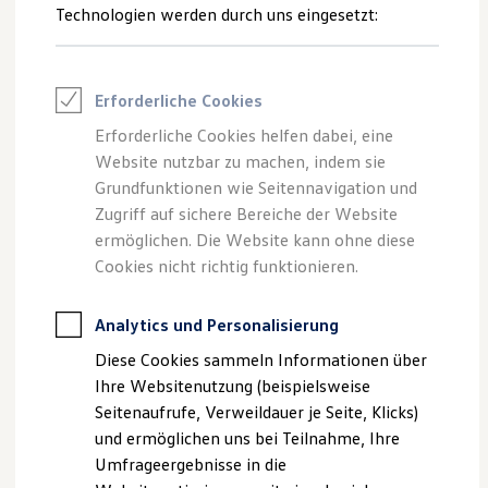
Reifenpakete
Technologien werden durch uns eingesetzt:
Leasing
--:--
1
Leasing-Angebote
Verbleibende Zeit, --
Gebrauchtwagen Leasing
Junge Gebrauchtwagen-Leasing
Erforderliche Cookies
Elektroauto Leasing
Kleinwagen-Leasing
Erforderliche Cookies helfen dabei, eine
Leasing ohne Anzahlung
Website nutzbar zu machen, indem sie
Impressum
Nutzungsbedingungen
Finanzierung
Autokredit mit Schlussrate
Grundfunktionen wie Seitennavigation und
Datenschutzerklärungen
Cookie-Richtlinie
Versicherungen und Garantien
Zugriff auf sichere Bereiche der Website
Lizenzhinweise Dritter
Kfz-Versicherung
ermöglichen. Die Website kann ohne diese
Angaben zum Digital Services Act (DSA)
EU Data Act
Restschuldversicherungen
Garantien
Cookies nicht richtig funktionieren.
Produktsicherheitsinformationen
Vertrag Widerrufen
Wartungsverträge
Geschäftskunden
Professional Class bei Volkswagen
Analytics und Personalisierung
Großkunden
Disclaimer von Volkswagen AG
Diese Cookies sammeln Informationen über
Behörden
Direktkunden
1.
Abbildung kann je nach Software-Version vom
Ihre Websitenutzung (beispielsweise
Sonderfahrzeuge
Auslieferungsstand abweichen.
Seitenaufrufe, Verweildauer je Seite, Klicks)
Anpfiff zum Gewinn
und ermöglichen uns bei Teilnahme, Ihre
Elektromobilität
Die in dieser Darstellung gezeigten Fahrzeuge und
Elektroautos
Umfrageergebnisse in die
Ausstattungen können in einzelnen Details vom aktuellen
ID. Tutorials